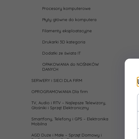
Procesory komputerowe
Płyty główne do komputera
Filamenty eksploatacyjne
Drukarki 3D kategoria
Dodatki ze świata IT
OPAKOWANIA do NOŚNIKÓW
DANYCH
SERWERY i SIECI DLA FIRM
OPROGRAMOWANIA Dla firm
TV, Audio i RTV – Najlepsze Telewizory,
Głośniki i Sprzęt Elektroniczny
Smartfony, Telefony i GPS – Elektronika
Mobilna
AGD Duże i Małe – Sprzęt Domowy i