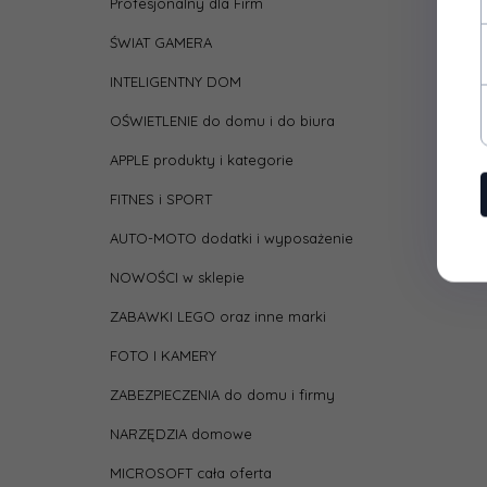
Profesjonalny dla Firm
ŚWIAT GAMERA
INTELIGENTNY DOM
OŚWIETLENIE do domu i do biura
APPLE produkty i kategorie
FITNES i SPORT
AUTO-MOTO dodatki i wyposażenie
NOWOŚCI w sklepie
ZABAWKI LEGO oraz inne marki
FOTO I KAMERY
ZABEZPIECZENIA do domu i firmy
NARZĘDZIA domowe
MICROSOFT cała oferta