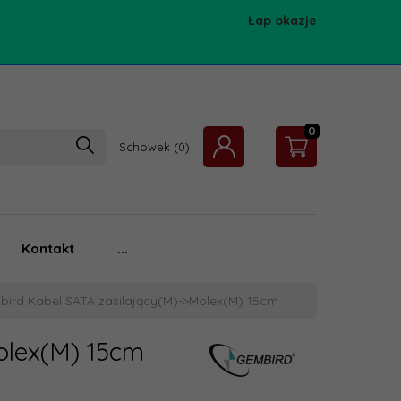
Łap okazje
0
Schowek
Kontakt
...
ird Kabel SATA zasilający(M)->Molex(M) 15cm
olex(M) 15cm