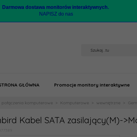
Darmow
a dostawa monitorów interaktywnych.
NAPISZ do nas
STRONA GŁÓWNA
Promocje monitory interaktywne
i połączenia komputerowe
Komputerowe
wewnętrzne
Gemb
bird Kabel SATA zasilający(M)->M
477389