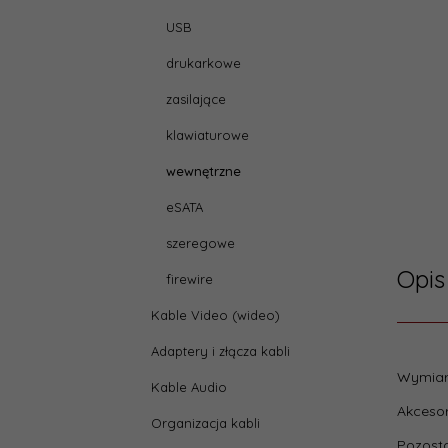
USB
drukarkowe
zasilające
klawiaturowe
wewnętrzne
eSATA
szeregowe
Opis
firewire
Kable Video (wideo)
Adaptery i złącza kabli
Parame
Wymiar
Kable Audio
depth
Akcesor
Organizacja kabli
Pozosta