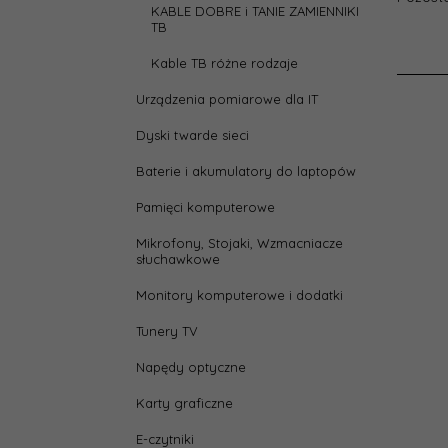
Długo
KABLE DOBRE i TANIE ZAMIENNIKI
prze
TB
Kable TB różne rodzaje
heigh
Urządzenia pomiarowe dla IT
Kolor
Dyski twarde sieci
Baterie i akumulatory do laptopów
Rodza
Pamięci komputerowe
width
Mikrofony, Stojaki, Wzmacniacze
słuchawkowe
Zasto
Monitory komputerowe i dodatki
Tunery TV
Złącz
Napędy optyczne
Złącz
Karty graficzne
E-czytniki