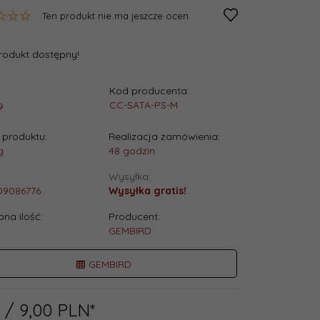
Ten produkt nie ma jeszcze ocen
rodukt dostępny!
Kod producenta:
:
CC-SATA-PS-M
9
produktu:
Realizacja zamówienia:
g
48 godzin
Wysyłka:
09086776
Wysyłka gratis!
na ilość:
Producent:
.
GEMBIRD
GEMBIRD
/ 9,00
PLN*