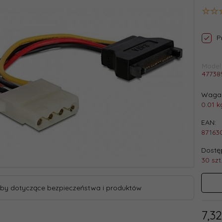
P
Model
47738
Waga 
0.01
k
EAN:
87163
Dostęp
30 szt
by dotyczące bezpieczeństwa i produktów
7,
32