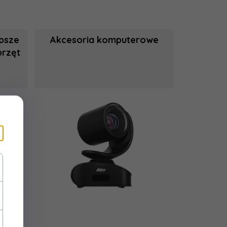
epsze
Akcesoria komputerowe
przęt