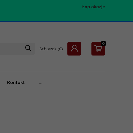
Łap okazje
0
Schowek
Kontakt
...