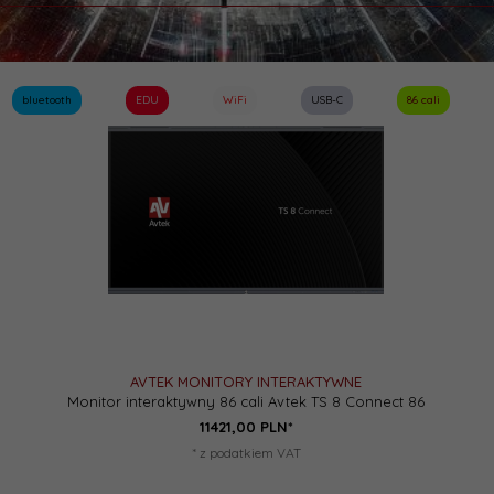
bluetooth
EDU
WiFi
USB-C
86 cali
AVTEK MONITORY INTERAKTYWNE
Monitor interaktywny 86 cali Avtek TS 8 Connect 86
11421,
00
PLN*
* z podatkiem VAT