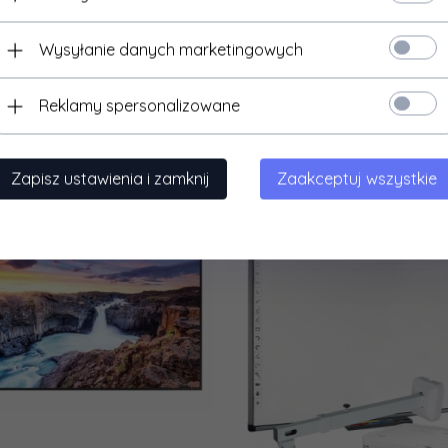
Wysyłanie danych marketingowych
Reklamy spersonalizowane
elefony i smartfony
Karty graficzne
Zapisz ustawienia i zamknij
Zaakceptuj wszystkie