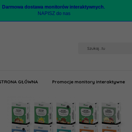
Darmow
a dostawa monitorów interaktywnych.
NAPISZ do nas
STRONA GŁÓWNA
Promocje monitory interaktywne