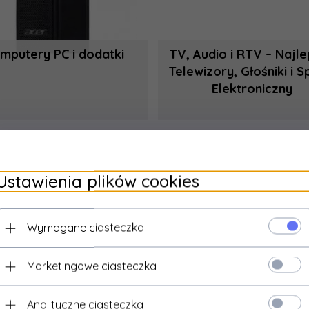
mputery PC i dodatki
TV, Audio i RTV – Najl
Telewizory, Głośniki i S
Elektroniczny
Ustawienia plików cookies
Wymagane ciasteczka
Marketingowe ciasteczka
Analityczne ciasteczka