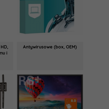
 HD,
Antywirusowe (box, OEM)
mu i