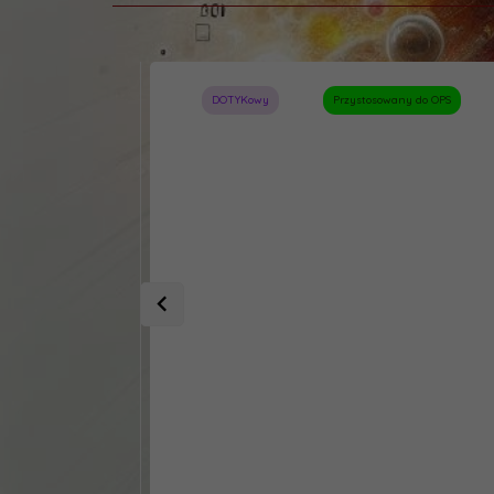
DOTYKowy
Przystosowany do OPS