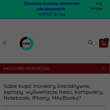
Łap
Darmow
a dostawa monitorów
okazje
interaktywnych.
NAPISZ do nas
0
KATEGORIE PRODUKTÓW
Gdzie kupić monitory interaktywne,
laptopy, wyświetlacze treści, komputery,
Notebooki, IPhony, MAcBooka?