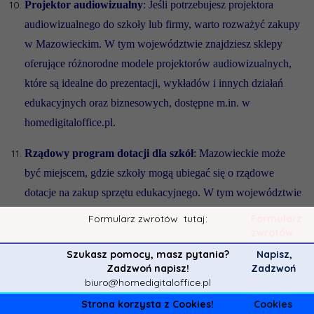
Projektor audiowizualny
: Jeśli potrzebujesz projektora
audiowizualnego do szkoły lub firmy, warto rozważyć zakupy
w Mazowieckim. W tym województwie znajdziesz sklepy
oferujące różnorodne modele projektorów audiowizualnych,
które są idealne do prezentacji, wykładów i innych działań
edukacyjnych oraz biznesowych, dostępne m.in. w
homedigitaloffice.pl.
Rządowy program dotacji dla szkół
: Mazowieckie może
być miejscem, gdzie szkoły mogą ubiegać się o rządowe
dotacje na zakup sprzętu edukacyjnego. W tym województwie
działają instytucje i agencje rządowe, które oferują wsparcie
Formularz zwrotów
tutaj:
Formularz
finansowe dla szkół w ramach różnych programów
zwrotów
dotacyjnych, które mogą być wykorzystane na zakup
Szukasz pomocy, masz pytania?
Napisz,
Zadzwoń napisz!
Zadzwoń
komputerów, laptopów, monitorów interaktywnych i innych
biuro@homedigitaloffice.pl
urządzeń edukacyjnych, dostępne m.in. w
Strona korzysta z Cookies!
Cookies
homedigitaloffice.pl.