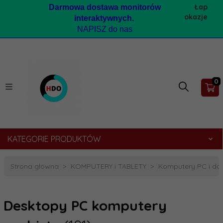
Łap
Darmow
a dostawa monitorów
okazje
interaktywnych.
NAPISZ do nas
0
KATEGORIE PRODUKTÓW
Strona główna
KOMPUTERY i TABLETY
Komputery PC i do
Desktopy PC komputery