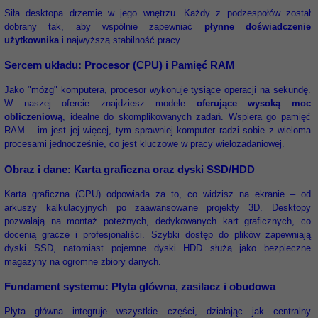
Siła desktopa drzemie w jego wnętrzu. Każdy z podzespołów został
dobrany tak, aby wspólnie zapewniać
płynne doświadczenie
użytkownika
i najwyższą stabilność pracy.
Sercem układu: Procesor (CPU) i Pamięć RAM
Jako "mózg" komputera, procesor wykonuje tysiące operacji na sekundę.
W naszej ofercie znajdziesz modele
oferujące wysoką moc
obliczeniową
, idealne do skomplikowanych zadań. Wspiera go pamięć
RAM – im jest jej więcej, tym sprawniej komputer radzi sobie z wieloma
procesami jednocześnie, co jest kluczowe w pracy wielozadaniowej.
Obraz i dane: Karta graficzna oraz dyski SSD/HDD
Karta graficzna (GPU) odpowiada za to, co widzisz na ekranie – od
arkuszy kalkulacyjnych po zaawansowane projekty 3D. Desktopy
pozwalają na montaż potężnych, dedykowanych kart graficznych, co
docenią gracze i profesjonaliści. Szybki dostęp do plików zapewniają
dyski SSD, natomiast pojemne dyski HDD służą jako bezpieczne
magazyny na ogromne zbiory danych.
Fundament systemu: Płyta główna, zasilacz i obudowa
Płyta główna integruje wszystkie części, działając jak centralny