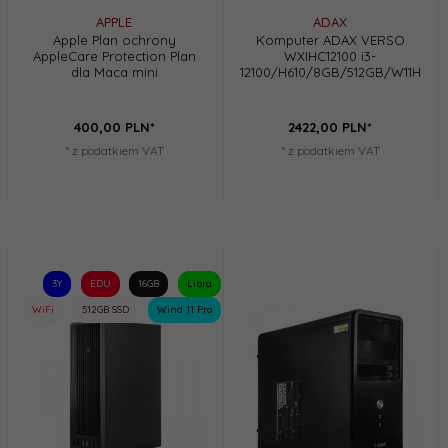
APPLE
ADAX
Apple Plan ochrony
Komputer ADAX VERSO
AppleCare Protection Plan
WXIHC12100 i3-
dla Maca mini
12100/H610/8GB/512GB/W11H
400,
00
PLN*
2422,
00
PLN*
* z podatkiem VAT
* z podatkiem VAT
3Y
EDU
16GB
Libra
WiFi
512GB SSD
Wind 11 Pro