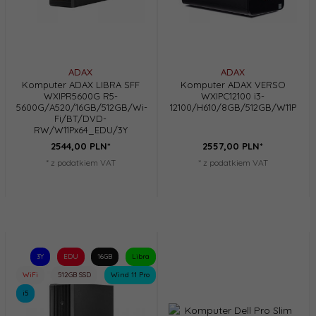
ADAX
ADAX
Komputer ADAX LIBRA SFF
Komputer ADAX VERSO
WXIPR5600G R5-
WXIPC12100 i3-
5600G/A520/16GB/512GB/Wi-
12100/H610/8GB/512GB/W11P
Fi/BT/DVD-
RW/W11Px64_EDU/3Y
2544,
00
PLN*
2557,
00
PLN*
* z podatkiem VAT
* z podatkiem VAT
3Y
EDU
16GB
Libra
WiFi
512GB SSD
Wind 11 Pro
i5