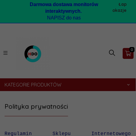
Łap
Darmow
a dostawa monitorów
okazje
interaktywnych.
NAPISZ do nas
0
KATEGORIE PRODUKTÓW
Polityka prywatności
Regulamin Sklepu Internetowego