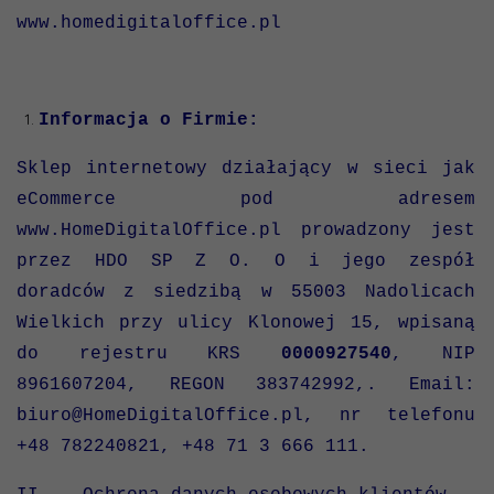
www.homedigitaloffice.pl
Informacja o Firmie:
Sklep internetowy działający w sieci jak
eCommerce pod adresem
www.HomeDigitalOffice.pl prowadzony jest
przez HDO SP Z O. O i jego zespół
doradców z siedzibą w 55003 Nadolicach
Wielkich przy ulicy Klonowej 15, wpisaną
do rejestru KRS
0000927540
, NIP
8961607204, REGON 383742992,. Email:
biuro@HomeDigitalOffice.pl, nr telefonu
+48 782240821, +48 71 3 666 111.