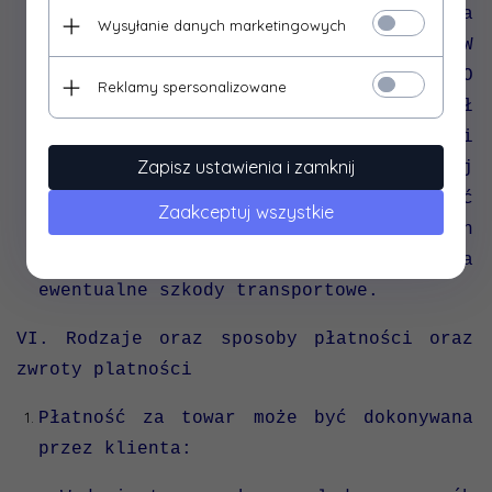
czynności niezbędnych do ustalenia
Wysyłanie danych marketingowych
odpowiedzialności przewoźnika. W
przypadku stwierdzenia uszkodzenia, HDO
Reklamy spersonalizowane
SP Z O. O zaleca sporządzić protokół
szkodowy, najlepiej w obecności
Zapisz ustawienia i zamknij
przedstawiciela firmy dostarczającej
towar. Zaniechanie tego może wydłużyć
Zaakceptuj wszystkie
lub określonych okolicznościach
uniemożliwić odpowiedzialność za
ewentualne szkody transportowe.
VI. Rodzaje oraz sposoby płatności oraz
zwroty platności
Płatność za towar może być dokonywana
przez klienta: