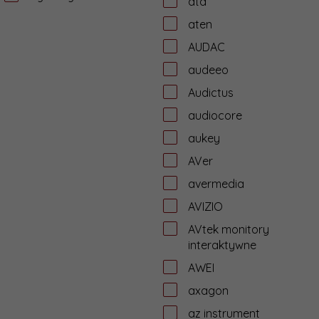
ata
aten
AUDAC
audeeo
Audictus
audiocore
aukey
AVer
avermedia
AVIZIO
AVtek monitory
interaktywne
AWEI
axagon
az instrument