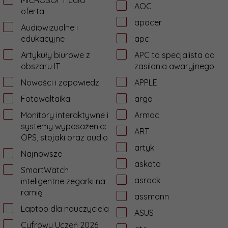
MICROSOFT cała
AOC
oferta
apacer
Audiowizualne i
edukacyjne
apc
Artykuły biurowe z
APC to specjalista od
obszaru IT
zasilania awaryjnego.
Nowości i zapowiedzi
APPLE
Fotowoltaika
argo
Monitory interaktywne i
Armac
systemy wyposażenia:
ART
OPS, stojaki oraz audio
artyk
Najnowsze
askato
SmartWatch
asrock
inteligentne zegarki na
ramię
assmann
Laptop dla nauczyciela
ASUS
Cyfrowy Uczeń 2026