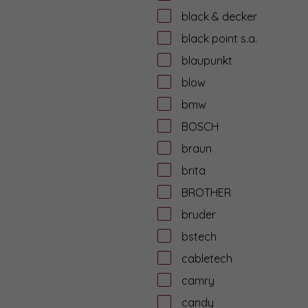
black & decker
black point s.a.
blaupunkt
blow
bmw
BOSCH
braun
brita
BROTHER
bruder
bstech
cabletech
camry
candy