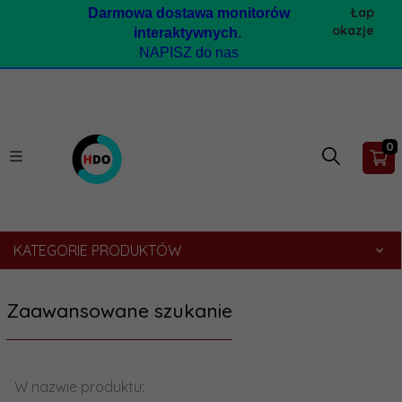
Łap
Darmow
a dostawa monitorów
okazje
interaktywnych.
NAPISZ do nas
0
KATEGORIE PRODUKTÓW
Zaawansowane szukanie
W nazwie produktu: