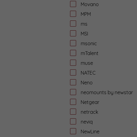
Movano
MPM
ms
MSI
msonic
mTalent
muse
NATEC
Neno
neomounts by newstar
Netgear
netrack
neviq
NewLine