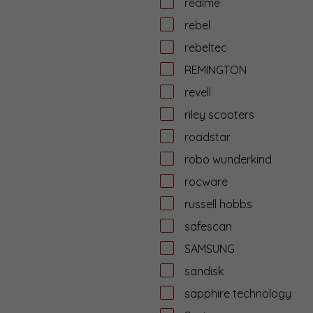
realme
rebel
rebeltec
REMINGTON
revell
riley scooters
roadstar
robo wunderkind
rocware
russell hobbs
safescan
SAMSUNG
sandisk
sapphire technology