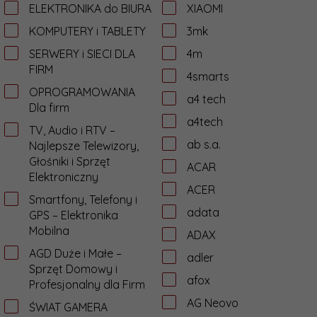
ELEKTRONIKA do BIURA
XIAOMI
KOMPUTERY i TABLETY
3mk
SERWERY i SIECI DLA
4m
FIRM
4smarts
OPROGRAMOWANIA
a4 tech
Dla firm
a4tech
TV, Audio i RTV –
ab s.a.
Najlepsze Telewizory,
Głośniki i Sprzęt
ACAR
Elektroniczny
ACER
Smartfony, Telefony i
adata
GPS – Elektronika
Mobilna
ADAX
AGD Duże i Małe –
adler
Sprzęt Domowy i
afox
Profesjonalny dla Firm
AG Neovo
ŚWIAT GAMERA