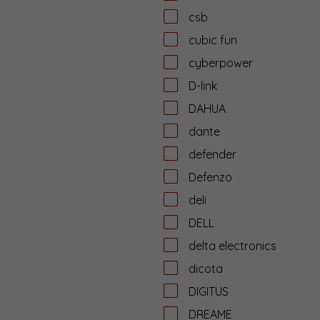
csb
cubic fun
cyberpower
D-link
DAHUA
dante
defender
Defenzo
deli
DELL
delta electronics
dicota
DIGITUS
DREAME