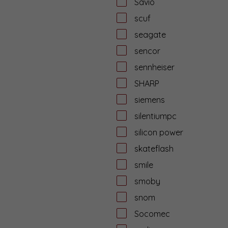
Savio
scuf
seagate
sencor
sennheiser
SHARP
siemens
silentiumpc
silicon power
skateflash
smile
smoby
snom
Socomec