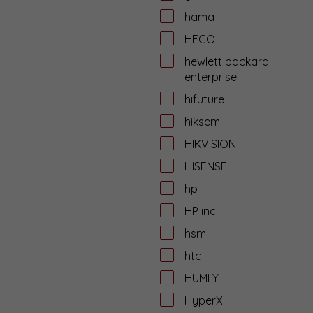
hama
HECO
hewlett packard
enterprise
hifuture
hiksemi
HIKVISION
HISENSE
hp
HP inc.
hsm
htc
HUMLY
HyperX