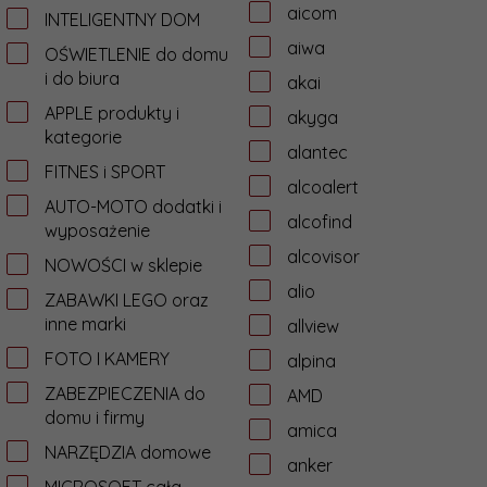
aicom
INTELIGENTNY DOM
aiwa
OŚWIETLENIE do domu
i do biura
akai
APPLE produkty i
akyga
kategorie
alantec
FITNES i SPORT
alcoalert
AUTO-MOTO dodatki i
alcofind
wyposażenie
alcovisor
NOWOŚCI w sklepie
alio
ZABAWKI LEGO oraz
inne marki
allview
FOTO I KAMERY
alpina
ZABEZPIECZENIA do
AMD
domu i firmy
amica
NARZĘDZIA domowe
anker