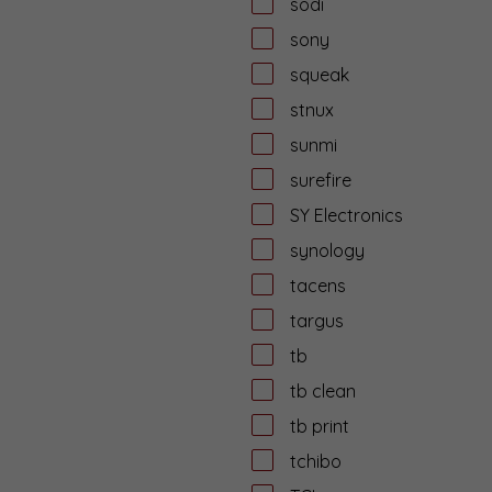
sodi
sony
squeak
stnux
sunmi
surefire
SY Electronics
synology
tacens
targus
tb
tb clean
tb print
tchibo