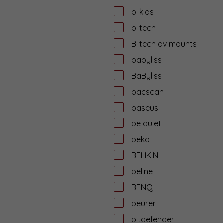
b-kids
b-tech
B-tech av mounts
babyliss
BaByliss
bacscan
baseus
be quiet!
beko
BELIKIN
beline
BENQ
beurer
bitdefender