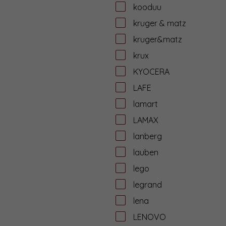
kooduu
kruger & matz
kruger&matz
krux
KYOCERA
LAFE
lamart
LAMAX
lanberg
lauben
lego
legrand
lena
LENOVO