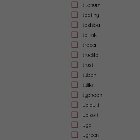
titanum
tootiny
toshiba
tp-link
tracer
truelife
trust
tuban
tulilo
typhoon
ubiquiti
ubisoft
ugo
ugreen