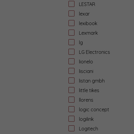
LESTAR
lexar
lexibook
Lexmark
lg
LG Electronics
lionelo
lisciani
listan gmbh
little tikes
llorens
logic concept
logilink
Logitech