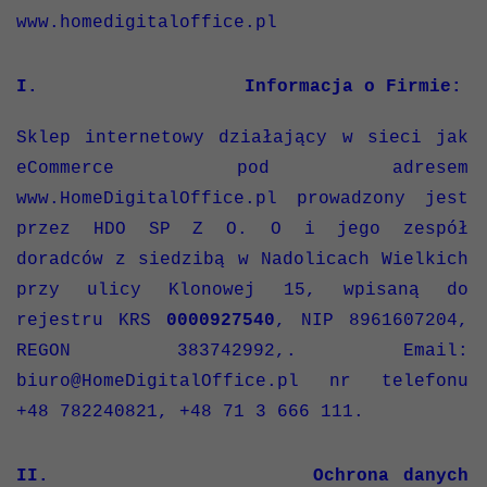
www.homedigitaloffice.pl
I.
Informacja o Firmie:
Sklep internetowy działający w sieci jak
eCommerce pod adresem
www.HomeDigitalOffice.pl prowadzony jest
przez HDO SP Z O. O i jego zespół
doradców z siedzibą w Nadolicach Wielkich
przy ulicy Klonowej 15, wpisaną do
rejestru KRS
0000927540
, NIP 8961607204,
REGON 383742992,. Email:
biuro@HomeDigitalOffice.pl nr telefonu
+48 782240821, +48 71 3 666 111.
II. Ochrona danych