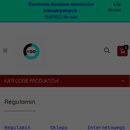
Łap
Darmow
a dostawa monitorów
okazje
interaktywnych.
NAPISZ do nas
0
KATEGORIE PRODUKTÓW
Regulamin
Regulamin Sklepu Internetowego