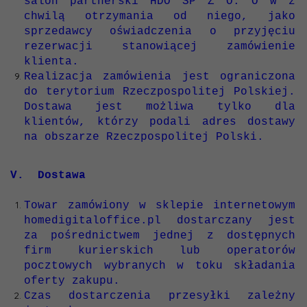
salon partnerski HDO SP Z O. O w z
chwilą otrzymania od niego, jako
sprzedawcy oświadczenia o przyjęciu
rezerwacji stanowiącej zamówienie
klienta.
Realizacja zamówienia jest ograniczona
do terytorium Rzeczpospolitej Polskiej.
Dostawa jest możliwa tylko dla
klientów, którzy podali adres dostawy
na obszarze Rzeczpospolitej Polski.
V. Dostawa
Towar zamówiony w sklepie internetowym
homedigitaloffice.pl
dostarczany jest
za pośrednictwem jednej z dostępnych
firm kurierskich lub operatorów
pocztowych wybranych w toku składania
oferty zakupu.
Czas dostarczenia przesyłki zależny