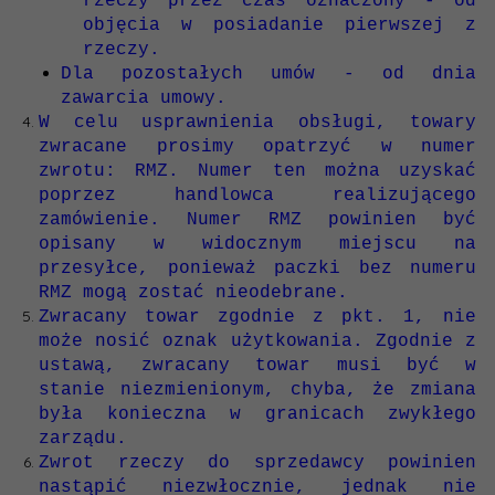
rzeczy przez czas oznaczony - od
objęcia w posiadanie pierwszej z
rzeczy.
Dla pozostałych umów - od dnia
zawarcia umowy.
W celu usprawnienia obsługi, towary
zwracane prosimy opatrzyć w numer
zwrotu: RMZ. Numer ten można uzyskać
poprzez handlowca realizującego
zamówienie. Numer RMZ powinien być
opisany w widocznym miejscu na
przesyłce, ponieważ paczki bez numeru
RMZ mogą zostać nieodebrane.
Zwracany towar zgodnie z pkt. 1, nie
może nosić oznak użytkowania. Zgodnie z
ustawą, zwracany towar musi być w
stanie niezmienionym, chyba, że zmiana
była konieczna w granicach zwykłego
zarządu.
Zwrot rzeczy do sprzedawcy powinien
nastąpić niezwłocznie, jednak nie