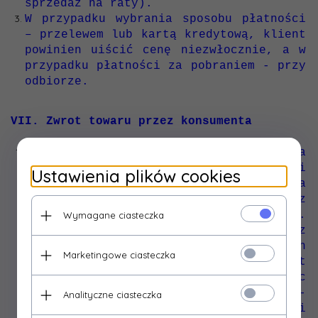
sprzedaż na raty).
W przypadku wybrania sposobu płatności
– przelewem lub kartą kredytową, klient
powinien uiścić cenę niezwłocznie, a w
przypadku płatności za pobraniem - przy
odbiorze.
VII. Zwrot towaru przez konsumenta
Konsument, który zawarł umowę na
odległość, może w terminie 14 dni
Ustawienia plików cookies
odstąpić od niej bez podawania
przyczyny i bez ponoszenia kosztów, z
wyjątkiem kosztów określonych w art.
Wymagane ciasteczka
33, art. 34 ust. 2 i art. 35 ustawy, z
dnia 30 maja 2014 r. o prawach
Marketingowe ciasteczka
konsumenta (Dz.U.2014.827). Konsument
może odstąpić od umowy składając
stosowne oświadczenie na piśmie -
Analityczne ciasteczka
formularzu, którego wzór stanowi