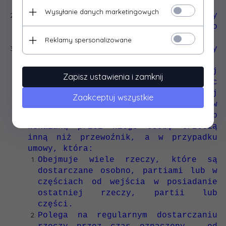
załącznik nr 2 do ww. ustawy.
Wysyłanie danych marketingowych
Do zachowania tego terminu wystarczy
wysłanie oświadczenia przed jego
upływem.
Reklamy spersonalizowane
Bieg terminu do odstąpienia od umowy
rozpoczyna się:
Dla umowy w wykonaniu, której
Zapisz ustawienia i zamknij
przedsiębiorca wydaje rzecz, będąc
zobowiązany do przeniesienia jej
Zaakceptuj wszystkie
własności - od objęcia rzeczy w
posiadanie przez konsumenta lub
wskazaną przez niego osobę trzecią
inną niż przewoźnik, a w przypadku
umowy, która:
Obejmuje wiele rzeczy, które są
dostarczane osobno, partiami lub w
częściach od wejścia w posiadanie
ostatniej rzeczy, partii lub
części.
Polega na regularnym dostarczaniu