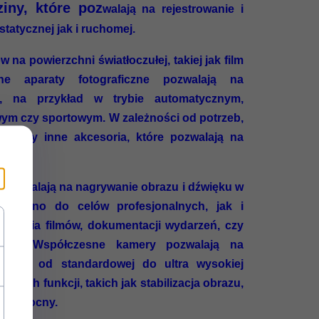
ziny, które poz
walają na rejestrowanie i
tatycznej jak i ruchomej.
 na powierzchni światłoczułej, takiej jak film
ne aparaty fotograficzne pozwalają na
h, na przykład w trybie automatycznym,
ym czy sportowym. W zależności od potrzeb,
try czy inne akcesoria, które pozwalają na
e pozwalają na nagrywanie obrazu i dźwięku w
arówno do celów profesjonalnych, jak i
ywania filmów, dokumentacji wydarzeń, czy
tości. Współczesne kamery pozwalają na
ciach, od standardowej do ultra wysokiej
kowych funkcji, takich jak stabilizacja obrazu,
ryb nocny.