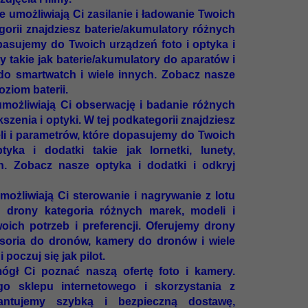
e umożliwiają Ci zasilanie i ładowanie Twoich
gorii znajdziesz baterie/akumulatory różnych
pasujemy do Twoich urządzeń foto i optyka i
y takie jak baterie/akumulatory do aparatów i
 do smartwatch i wiele innych. Zobacz nasze
oziom baterii.
 umożliwiają Ci obserwację i badanie różnych
zenia i optyki. W tej podkategorii znajdziesz
li i parametrów, które dopasujemy do Twoich
tyka i dodatki takie jak lornetki, lunety,
h. Zobacz nasze optyka i dodatki i odkryj
możliwiają Ci sterowanie i nagrywanie z lotu
z drony kategoria różnych marek, modeli i
ich potrzeb i preferencji. Oferujemy drony
cesoria do dronów, kamery do dronów i wiele
poczuj się jak pilot.
ógł Ci poznać naszą ofertę foto i kamery.
o sklepu internetowego i skorzystania z
rantujemy szybką i bezpieczną dostawę,