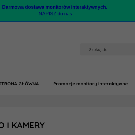
Darmow
a dostawa monitorów interaktywnych.
NAPISZ do nas
STRONA GŁÓWNA
Promocje monitory interaktywne
O I KAMERY