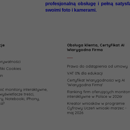
profesjonalną obsługę i pełną satysfa
swoimi foto i kamerami.
cje
Obsługa klienta, CertyFikat AI
Wiarygodna Firma
 prywatności
Prawo do odstąpienia od umowy
liki Cookies
VAT 0% dla edukacji
in
Certyfikat Wiarygodności wg AI
'Wiarygodna Firma'
pić monitory interaktywne,
Ranking firm oferujących monitor
wyświetlacze treści,
interaktywne w Polsce w 2026r
y, Notebooki, IPhony,
a?
Kreator wniosków w programie
Cyfrowy Uczeń wnioski marzec -
maj 2026