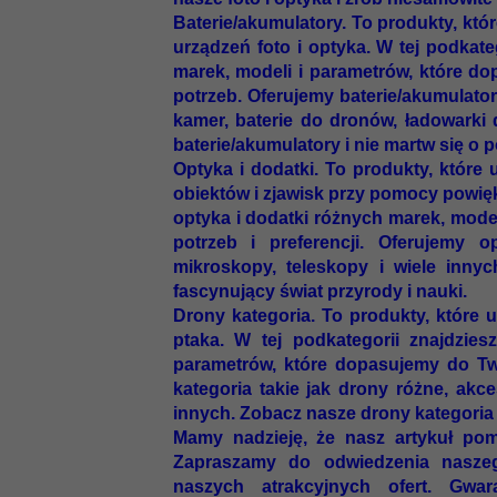
Baterie/akumulatory. To produkty, któr
urządzeń foto i optyka. W tej podkate
marek, modeli i parametrów, które do
potrzeb. Oferujemy baterie/akumulator
kamer, baterie do dronów, ładowarki
baterie/akumulatory i nie martw się o p
Optyka i dodatki. To produkty, które
obiektów i zjawisk przy pomocy powięks
optyka i dodatki różnych marek, mode
potrzeb i preferencji. Oferujemy op
mikroskopy, teleskopy i wiele innyc
fascynujący świat przyrody i nauki.
Drony kategoria. To produkty, które u
ptaka. W tej podkategorii znajdzies
parametrów, które dopasujemy do Two
kategoria takie jak drony różne, ak
innych. Zobacz nasze drony kategoria i 
Mamy nadzieję, że nasz artykuł pom
Zapraszamy do odwiedzenia naszeg
naszych atrakcyjnych ofert. Gwa