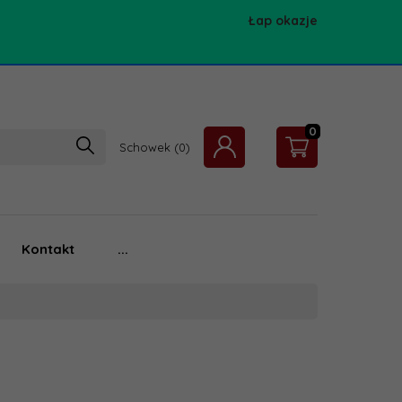
Łap okazje
0
Schowek
Kontakt
...