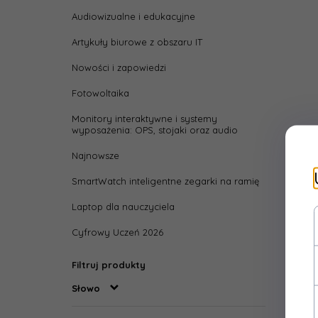
Audiowizualne i edukacyjne
Artykuły biurowe z obszaru IT
Nowości i zapowiedzi
Fotowoltaika
Monitory interaktywne i systemy
wyposażenia: OPS, stojaki oraz audio
Najnowsze
SmartWatch inteligentne zegarki na ramię
Laptop dla nauczyciela
Cyfrowy Uczeń 2026
Filtruj produkty
Słowo