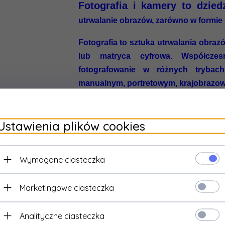
Fotografia i kamery to dzied
utrwalanie obrazów, zarówno w formie s
Fotografia to sztuka utrwalania obrazów
lub matryca cyfrowa. Współczes
fotografowanie w różnych trybac
manualnym, portretowym, krajobrazow
można wybierać różne obiektywy, fil
uzyskanie odpowiedniego efektu.
Ustawienia plików cookies
Kamery natomiast to urządzenia, któr
ruchu. Mogą być wykorzystywane z
Wymagane ciasteczka
hobbystycznych, na przykład do nagr
też zwykłych rodzinnych uroczys
nagrywanie w różnych rozdzielczoś
Marketingowe ciasteczka
definicji, a także posiadają wiele dodat
nagrywanie w zwolnionym tempie czy t
Analityczne ciasteczka