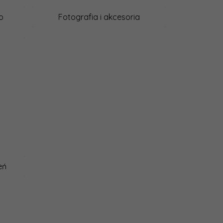
o
Fotografia i akcesoria
eń