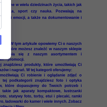
iezbędne w wielu dziedzinach życia, takich jak
turystyka, sport czy nauka. Pozwalają na
darzeń i emocji, a także na dokumentowanie i
ów.
kamery. W tym artykule opowiemy Ci o naszych
tów, które możesz znaleźć w naszym sklepie
poznania się z naszym asortymentem i
en i promocji.
j znajdziesz produkty, które umożliwiają Ci
zów i nagrań. W tej kategorii oferujemy:
możliwiają Ci robienie i oglądanie zdjęć o
W tej podkategorii znajdziesz foto i optyka
w, które dopasujemy do Twoich potrzeb i
a takie jak aparaty kompaktowe, lustrzanki
o, statywy foto, torby, etui i plecaki, ramki
o, ładowarki do kamer i wiele innych. Zobacz
djęcia i filmy.