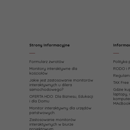
Strony Informacyjne
Informa
Formularz zwrotów
Polityka
Monitory interaktywne dla
RODO i P
kościołów
Regulam
Jakie jest zastosowanie monitorów
TAX Free
interaktywnych u dilera
samochodowego?
Gdzie ku
laptopy, 
OFERTA HDO: Dla Biznesu, Edukacji
komputer
i dla Domu
MAcBook
Monitor interaktywny dla urzędów
państwowych.
Zastosowanie monitorów
interaktywnych w biurze
projektowym