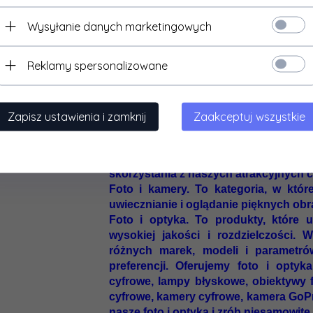
Zarówno fotografie, jak i kamery, są n
Wysyłanie danych marketingowych
dziennikarstwo, sztuka, reklama, 
utrwalanie i udostępnianie chwil, wy
Reklamy spersonalizowane
analizowanie różnych zjawisk i proces
Tu
Zapisz ustawienia i zamknij
Zaakceptuj wszystkie
prezentujemy Ci naszą ofertę foto i 
kategoriach i podkategoriach produk
internetowym. Zapraszamy do za
skorzystania z naszych atrakcyjnych c
Foto i kamery. To kategoria, w które
uwiecznianie i oglądanie pięknych obra
Foto i optyka. To produkty, które u
wysokiej jakości i rozdzielczości. 
różnych marek, modeli i parametró
preferencji. Oferujemy foto i optyk
cyfrowe, lampy błyskowe, obiektywy fot
cyfrowe, kamery cyfrowe, kamera GoPr
nasze foto i optyka i zrób niesamowite z