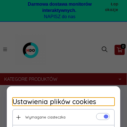
Łap
Darmow
a dostawa monitorów
okazje
interaktywnych.
NAPISZ do nas
0
KATEGORIE PRODUKTÓW
Twój koszyk jest pusty!
Ustawienia plików cookies
Wymagane ciasteczka