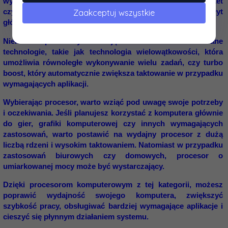
wybór modeli z różnymi podstawkami, takimi jak Intel Socket
czy AMD Socket, które pasują do odpowiednich płyt
Zaakceptuj wszystkie
głównych.
Niektóre procesory oferują również zaawansowane
technologie, takie jak technologia wielowątkowości, która
umożliwia równoległe wykonywanie wielu zadań, czy turbo
boost, który automatycznie zwiększa taktowanie w przypadku
wymagających aplikacji.
Wybierając procesor, warto wziąć pod uwagę swoje potrzeby
i oczekiwania. Jeśli planujesz korzystać z komputera głównie
do gier, grafiki komputerowej czy innych wymagających
zastosowań, warto postawić na wydajny procesor z dużą
liczbą rdzeni i wysokim taktowaniem. Natomiast w przypadku
zastosowań biurowych czy domowych, procesor o
umiarkowanej mocy może być wystarczający.
Dzięki procesorom komputerowym z tej kategorii, możesz
poprawić wydajność swojego komputera, zwiększyć
szybkość pracy, obsługiwać bardziej wymagające aplikacje i
cieszyć się płynnym działaniem systemu.