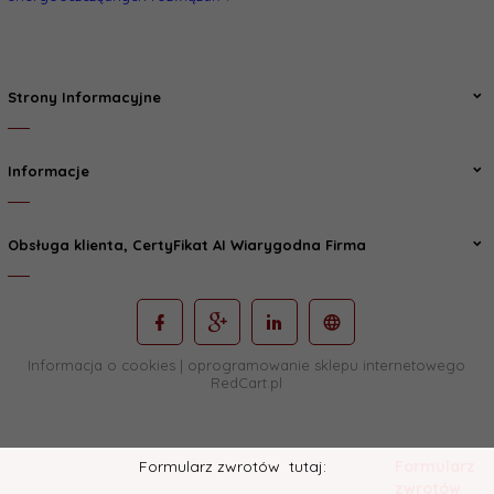
Strony Informacyjne
Informacje
Obsługa klienta, CertyFikat AI Wiarygodna Firma
Informacja o cookies
|
oprogramowanie sklepu internetowego
RedCart.pl
Formularz zwrotów
tutaj:
Formularz
zwrotów
Śledź nas i zobacz nowości: