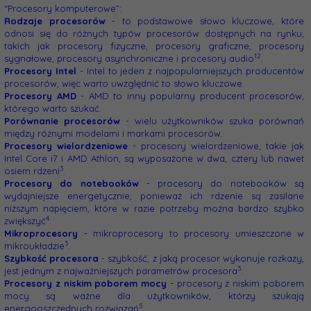
“Procesory komputerowe”:
Rodzaje procesorów
- to podstawowe słowo kluczowe, które
odnosi się do różnych typów procesorów dostępnych na rynku,
takich jak procesory fizyczne, procesory graficzne, procesory
1
2
sygnałowe, procesory asynchroniczne i procesory audio
.
Procesory Intel
- Intel to jeden z najpopularniejszych producentów
procesorów, więc warto uwzględnić to słowo kluczowe.
Procesory AMD
- AMD to inny popularny producent procesorów,
którego warto szukać.
Porównanie procesorów
- wielu użytkowników szuka porównań
między różnymi modelami i markami procesorów.
Procesory wielordzeniowe
- procesory wielordzeniowe, takie jak
Intel Core i7 i AMD Athlon, są wyposażone w dwa, cztery lub nawet
3
osiem rdzeni
.
Procesory do notebooków
- procesory do notebooków są
wydajniejsze energetycznie, ponieważ ich rdzenie są zasilane
niższym napięciem, które w razie potrzeby można bardzo szybko
4
zwiększyć
.
Mikroprocesory
- mikroprocesory to procesory umieszczone w
3
mikroukładzie
.
Szybkość procesora
- szybkość, z jaką procesor wykonuje rozkazy,
3
jest jednym z najważniejszych parametrów procesora
.
Procesory z niskim poborem mocy
- procesory z niskim poborem
mocy są ważne dla użytkowników, którzy szukają
5
energooszczędnych rozwiązań
.