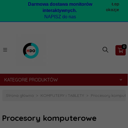
Łap
Darmow
a dostawa monitorów
okazje
interaktywnych.
NAPISZ do nas
0
KATEGORIE PRODUKTÓW
Strona główna
KOMPUTERY i TABLETY
Procesory komput
Procesory komputerowe