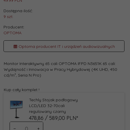
49.99 PLN
Dostępna ilość:
9 szt.
Producent:
OPTOMA
Optoma producent IT i urządzeń audiowizualnych
Monitor Interaktywny 65 cali OPTOMA IFPD N3651K 65 cali:
Wydajność i Innowacja w Pracy Hybrydowej (4K UHD, 450
cd/m², Seria N Pro)
Kup cały komplet !
Techly Stojak podłogowy
LCD/LED 32-70cali
regulowany czarny
478,
86
/ 589,00
PLN*
Ilość