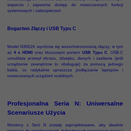
wsparciu i zapewnia dostęp do nowoczesnych funkcji
systemowych i zabezpieczeń.
Bogactwo Złączy i USB Typu C
Model N3651K wyróżnia się wszechstronnością złączy, w tym
aż
4 x HDMI
oraz kluczowym portem
USB Typu C
. USB-C
umożliwia przesył obrazu, dźwięku, danych i zasilania (jeśli
urządzenie zewnętrzne to obsługuje) za pomocą jednego
kabla, co radykalnie upraszcza podłączanie laptopów i
nowoczesnych urządzeń mobilnych.
Profesjonalna Seria N: Uniwersalne
Scenariusze Użycia
Monitory z Serii N zostały zaprojektowane, aby idealnie
pasować do współczesnych, hybrydowych scenariuszy pracy i