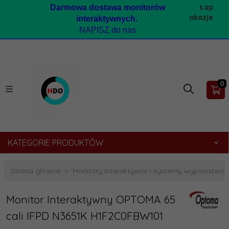
Łap
Darmow
a dostawa monitorów
okazje
interaktywnych.
NAPISZ do nas
0
KATEGORIE PRODUKTÓW
Strona główna
Monitory interaktywne i systemy wyposażenia:
Monitor Interaktywny OPTOMA 65
cali IFPD N3651K H1F2C0FBW101