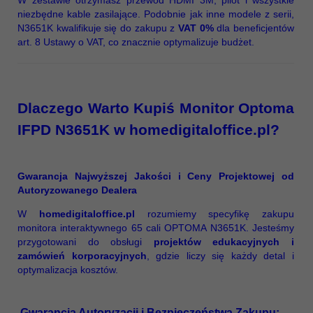
W zestawie otrzymasz przewód HDMI 3M, pilot i wszystkie
niezbędne kable zasilające. Podobnie jak inne modele z serii,
N3651K kwalifikuje się do zakupu z
VAT 0%
dla beneficjentów
art. 8 Ustawy o VAT, co znacznie optymalizuje budżet.
Dlaczego Warto Kupiś Monitor Optoma
IFPD N3651K w homedigitaloffice.pl?
Gwarancja Najwyższej Jakości i Ceny Projektowej od
Autoryzowanego Dealera
W
homedigitaloffice.pl
rozumiemy specyfikę zakupu
monitora interaktywnego 65 cali OPTOMA N3651K. Jesteśmy
przygotowani do obsługi
projektów edukacyjnych i
zamówień korporacyjnych
, gdzie liczy się każdy detal i
optymalizacja kosztów.
Gwarancja Autoryzacji i Bezpieczeństwa Zakupu: