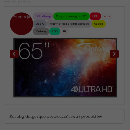
Model:
876546
Promocja
DOTYKowy
Przystosowany do OPS
EDU
WiFi
USB-C
Wyświetlacz digital signage
65 cali
Matowy
USB
4K
Zasoby dotyczące bezpieczeństwa i produktów