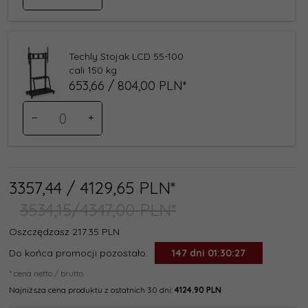
produktu
209546
Techly Stojak LCD 55-100
cali 150 kg
653,
66
/ 804,00
PLN*
Ilość
dla
produktu
253405
3357,
44
/ 4129,65
PLN*
3534,15/4347,00 PLN*
Oszczędzasz 217.35 PLN
Do końca promocji pozostało:
147 dni 01:30:26
* cena netto / brutto
Najniższa cena produktu z ostatnich 30 dni:
4124.90 PLN