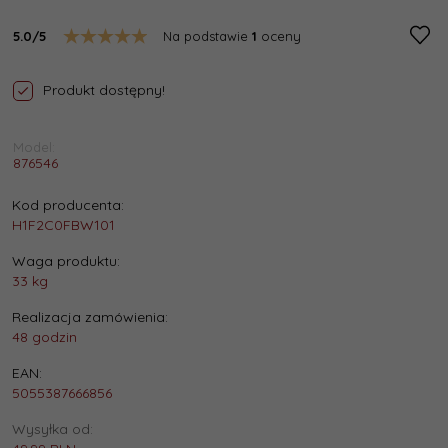
5.0/5
Na podstawie
1
oceny
Produkt dostępny!
Model:
876546
Kod producenta:
H1F2C0FBW101
Waga produktu:
33
kg
Realizacja zamówienia:
48 godzin
EAN:
5055387666856
Wysyłka od: