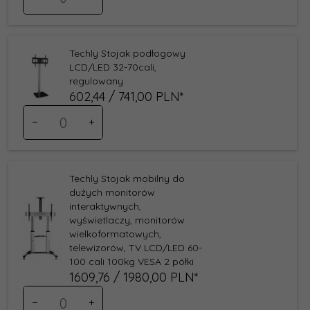
dla
produktu
199049
Techly Stojak podłogowy
LCD/LED 32-70cali,
regulowany
602,
44
/ 741,00
PLN*
Ilość
dla
produktu
200174
Techly Stojak mobilny do
dużych monitorów
interaktywnych,
wyświetlaczy, monitorów
wielkoformatowych,
telewizorów, TV LCD/LED 60-
100 cali 100kg VESA 2 półki
1609,
76
/ 1980,00
PLN*
Ilość
dla