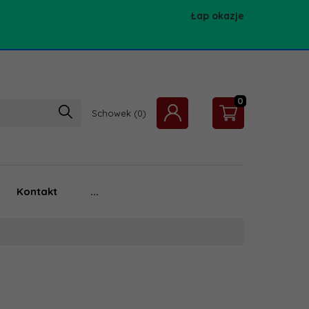
Łap okazje
0
Schowek
Kontakt
...