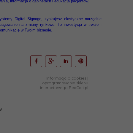
nia, informacja o gabinetach i edukacja pacjentów.
stemy Digital Signage, zyskujesz elastyczne narzędzie
eagowanie na zmiany rynkowe. To inwestycja w trwałe i
 komunikację w Twoim biznesie.
Informacja o cookies
|
oprogramowanie sklepu
internetowego
RedCart.pl
y