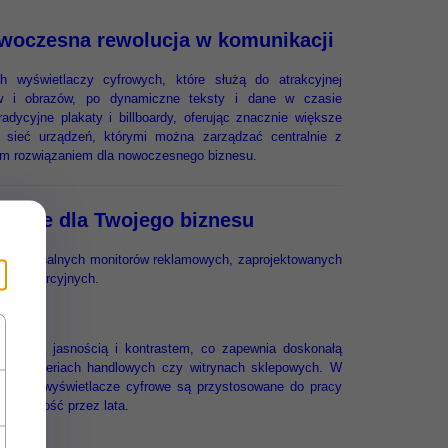
owoczesna rewolucja w komunikacji
h wyświetlaczy cyfrowych, które służą do atrakcyjnej
mów i obrazów, po dynamiczne teksty i dane w czasie
radycyjne plakaty i billboardy, oferując znacznie większe
sieć urządzeń, którymi można zarządzać centralnie z
nym rozwiązaniem dla nowoczesnego biznesu.
yfrowe dla Twojego biznesu
 profesjonalnych monitorów reklamowych, zaprojektowanych
ch komercyjnych.
jątkową jasnością i kontrastem, co zapewnia doskonałą
nych galeriach handlowych czy witrynach sklepowych. W
sjonalne wyświetlacze cyfrowe są przystosowane do pracy
 i trwałość przez lata.