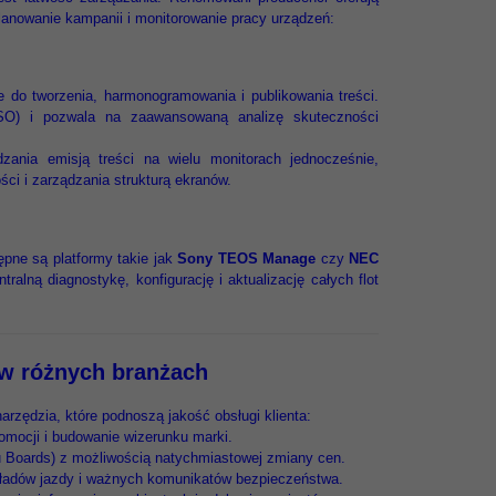
lanowanie kampanii i monitorowanie pracy urządzeń:
do tworzenia, harmonogramowania i publikowania treści.
ISO) i pozwala na zaawansowaną analizę skuteczności
zania emisją treści na wielu monitorach jednocześnie,
ci i zarządzania strukturą ekranów.
pne są platformy takie jak
Sony TEOS Manage
czy
NEC
tralną diagnostykę, konfigurację i aktualizację całych flot
 w różnych branżach
rzędzia, które podnoszą jakość obsługi klienta:
mocji i budowanie wizerunku marki.
u Boards) z możliwością natychmiastowej zmiany cen.
ładów jazdy i ważnych komunikatów bezpieczeństwa.