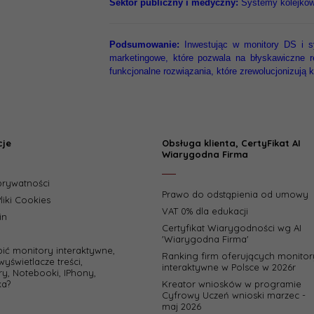
Sektor publiczny i medyczny:
Systemy kolejkowa
Podsumowanie:
Inwestując w monitory DS i sy
marketingowe, które pozwala na błyskawiczne r
funkcjonalne rozwiązania, które zrewolucjonizują
cje
Obsługa klienta, CertyFikat AI
Wiarygodna Firma
 prywatności
Prawo do odstąpienia od umowy
liki Cookies
VAT 0% dla edukacji
in
Certyfikat Wiarygodności wg AI
'Wiarygodna Firma'
pić monitory interaktywne,
Ranking firm oferujących monitor
wyświetlacze treści,
interaktywne w Polsce w 2026r
y, Notebooki, IPhony,
a?
Kreator wniosków w programie
Cyfrowy Uczeń wnioski marzec -
maj 2026