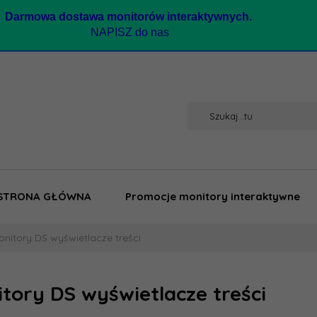
Darmow
a dostawa monitorów interaktywnych.
NAPISZ do nas
STRONA GŁÓWNA
Promocje monitory interaktywne
onitory DS wyświetlacze treści
tory DS wyświetlacze treści