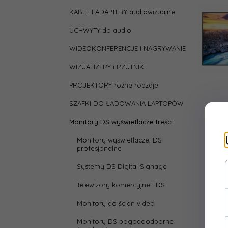
KABLE I ADAPTERY audiowizualne
UCHWYTY do audio
WIDEOKONFERENCJE I NAGRYWANIE
WIZUALIZERY i RZUTNIKI
PROJEKTORY różne rodzaje
SZAFKI DO ŁADOWANIA LAPTOPÓW
Monitory DS wyświetlacze treści
Monitory wyświetlacze, DS
profesjonalne
Systemy DS Digital Signage
Telewizory komercyjne i DS
Monitory do ścian video
Monitory DS pogodoodporne