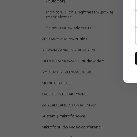
(outdoor)
Monitory High Brightness wysokiej
rozdzielczości
Ściany i wyświetlacze LED
ZESTAWY audiowizualne
ROZWIĄZANIA INSTALACYJNE
OPROGRAMOWANIE audiowideo
SYSTEMY REZERWACJI SAL
MONITORY LCD
TABLICE INTERAKTYWNE
ZARZĄDZANIE SYGNAŁEM AV
Systemy mikrofonowe
Mikrofony do wideokonferencji