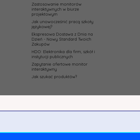
Zastosowanie monitorów
interaktywnych w biurze
projektowym
Jak unowocześnić pracą szkoły
językowej?
Ekspresowa Dostawa z Dnia na
Dzień - Nowy Standard Twoich
Zakupów
HDO: Elektronika dla firm, szkół i
instytucji publicznych
Zapytanie ofertowe monitor
interaktywny
Jak szukać produktów?