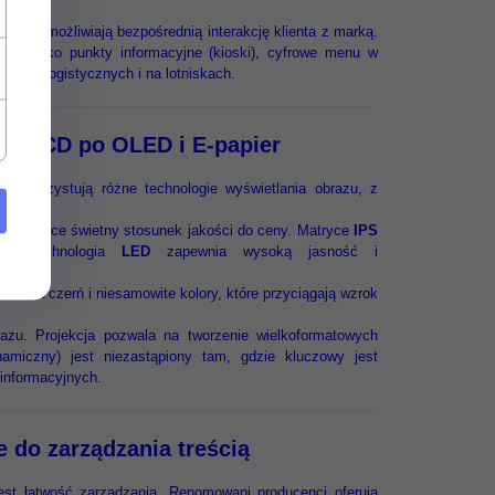
tóre umożliwiają bezpośrednią interakcję klienta z marką.
ale jako punkty informacyjne (kioski), cyfrowe menu w
trach logistycznych i na lotniskach.
Od LCD po OLED i E-papier
 wykorzystują różne technologie wyświetlania obrazu, z
a oferujące świetny stosunek jakości do ceny. Matryce
IPS
iast technologia
LED
zapewnia wysoką jasność i
dealna czerń i niesamowite kolory, które przyciągają wzrok
zu. Projekcja pozwala na tworzenie wielkoformatowych
amiczny) jest niezastąpiony tam, gdzie kluczowy jest
 informacyjnych.
 do zarządzania treścią
st łatwość zarządzania. Renomowani producenci oferują