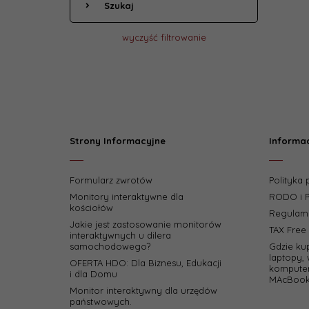
Szukaj
wyczyść filtrowanie
Strony Informacyjne
Informa
Formularz zwrotów
Polityka
Monitory interaktywne dla
RODO i P
kościołów
Regulam
Jakie jest zastosowanie monitorów
TAX Free
interaktywnych u dilera
samochodowego?
Gdzie ku
laptopy, 
OFERTA HDO: Dla Biznesu, Edukacji
komputer
i dla Domu
MAcBook
Monitor interaktywny dla urzędów
państwowych.