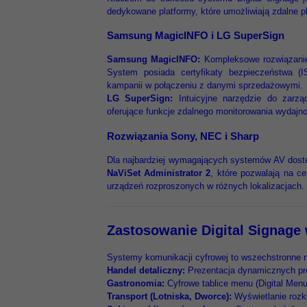
dedykowane platformy, które umożliwiają zdalne p
Samsung MagicINFO i LG SuperSign
Samsung MagicINFO:
Kompleksowe rozwiązanie 
System posiada certyfikaty bezpieczeństwa (
kampanii w połączeniu z danymi sprzedażowymi.
LG SuperSign:
Intuicyjne narzędzie do zarząd
oferujące funkcje zdalnego monitorowania wydajnoś
Rozwiązania Sony, NEC i Sharp
Dla najbardziej wymagających systemów AV dostę
NaViSet Administrator 2
, które pozwalają na cen
urządzeń rozproszonych w różnych lokalizacjach.
Zastosowanie Digital Signage
Systemy komunikacji cyfrowej to wszechstronne na
Handel detaliczny:
Prezentacja dynamicznych pro
Gastronomia:
Cyfrowe tablice menu (Digital Men
Transport (Lotniska, Dworce):
Wyświetlanie rozk