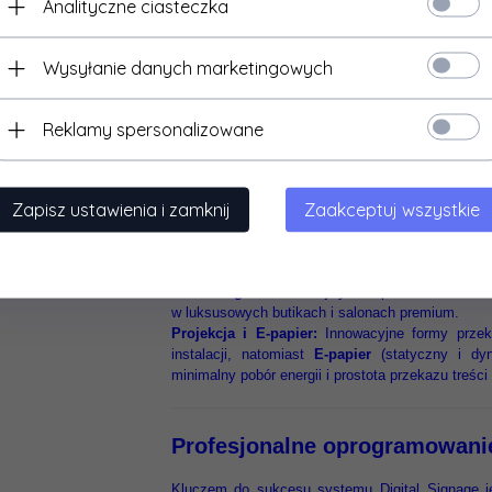
Analityczne ciasteczka
W ofercie posiadamy również monitory dotykowe, k
Interaktywne systemy DS sprawdzają się doskon
Wysyłanie danych marketingowych
restauracjach czy interaktywne mapy w dużych cen
Reklamy spersonalizowane
Rozwiązania technologiczne: 
W zależności od potrzeb projektu, monitory DS
Zapisz ustawienia i zamknij
Zaakceptuj wszystkie
których każda posiada unikalne zalety:
Ekrany LCD i LED:
Najpopularniejsze rozwiązani
gwarantują szerokie kąty widzenia, natom
energooszczędność.
Technologia OLED:
Najwyższa półka wizualna – i
w luksusowych butikach i salonach premium.
Projekcja i E-papier:
Innowacyjne formy przeka
instalacji, natomiast
E-papier
(statyczny i dyn
minimalny pobór energii i prostota przekazu treści
Profesjonalne oprogramowanie
Kluczem do sukcesu systemu Digital Signage je