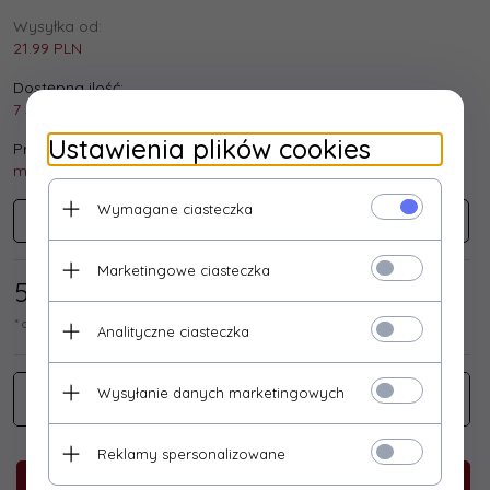
Wysyłka od:
21.99 PLN
Dostępna ilość:
7 szt.
Ustawienia plików cookies
Producent:
maclean
Wymagane ciasteczka
Maclean
Marketingowe ciasteczka
505,
69
/ 622,00
PLN*
* cena netto / brutto
Analityczne ciasteczka
Wysyłanie danych marketingowych
Reklamy spersonalizowane
KUP TERAZ!