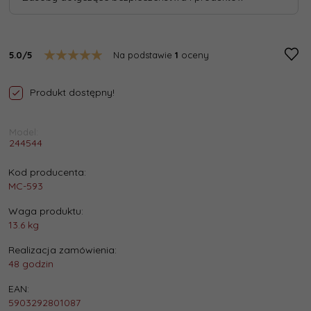
5.0/5
Na podstawie
1
oceny
Produkt dostępny!
Model:
244544
Kod producenta:
MC-593
Waga produktu:
13.6
kg
Realizacja zamówienia:
48 godzin
EAN:
5903292801087