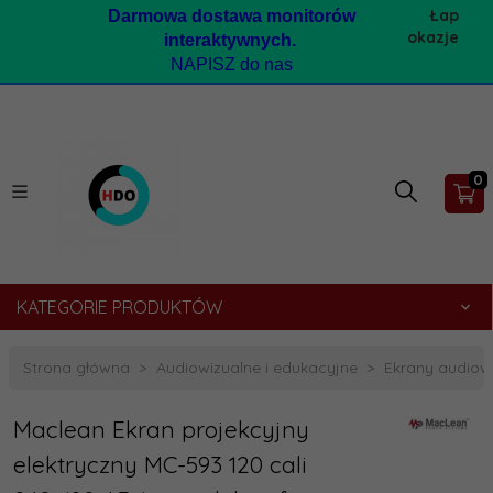
Łap
Darmow
a dostawa monitorów
okazje
interaktywnych.
NAPISZ do nas
0
KATEGORIE PRODUKTÓW
Strona główna
Audiowizualne i edukacyjne
Ekrany audiow
Maclean Ekran projekcyjny
elektryczny MC-593 120 cali