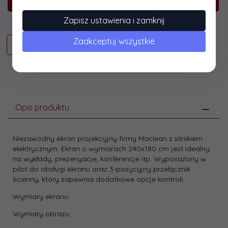
Zapisz ustawienia i zamknij
Zaakceptuj wszystkie
Opis produktu
Niezawodny ekran projekcyjny firmy Maclean z silnikiem
elektrycznym. Ekran o wymiarach 240x180 cm jest idealny
na wykłady, prezenyacje, konferencje itp. Wyposażony w
pilot do obsługi ekranu oraz 3-pozycyjny przełącznik
ścienny, który zapewnia dodatkowe opcje kontroli.
Wymiary ekranu:
Wymiary obrazu: