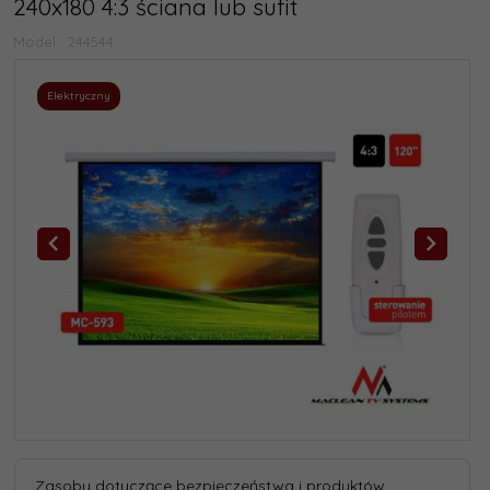
240x180 4:3 ściana lub sufit
Model:
244544
Elektryczny
Zasoby dotyczące bezpieczeństwa i produktów