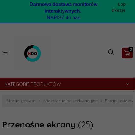
Łap
Darmow
a dostawa monitorów
okazje
interaktywnych.
NAPISZ do nas
0
KATEGORIE PRODUKTÓW
Strona główna
Audiowizualne i edukacyjne
Ekrany audiow
Przenośne ekrany
(25)