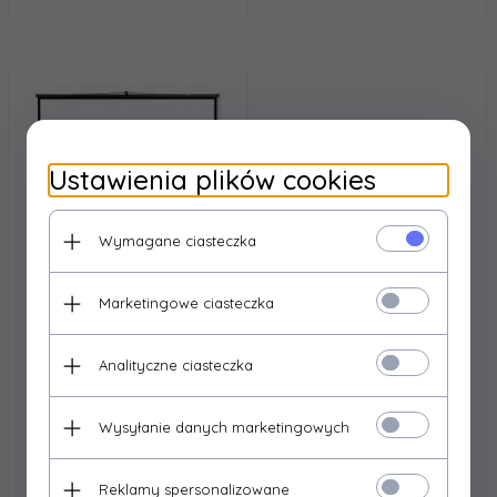
Ustawienia plików cookies
Wymagane ciasteczka
Marketingowe ciasteczka
AVTEK MONITORY
AVTEK MONITORY
Analityczne ciasteczka
INTERAKTYWNE
INTERAKTYWNE
Ekran Avtek na trójnogu
Avtek RP 220 (16:9)
Tripod PRO 200
Wysyłanie danych marketingowych
540,
00
PLN*
1263,
00
PLN*
* z podatkiem VAT
* z podatkiem VAT
Reklamy spersonalizowane