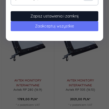
Zapisz ustawienia i zamknij
Zaakceptuj wszystkie
AVTEK MONITORY
AVTEK MONITORY
INTERAKTYWNE
INTERAKTYWNE
Avtek RP 280 (16:9)
Avtek RP 305 (16:10)
1789,
00
PLN*
2021,
00
PLN*
* z podatkiem VAT
* z podatkiem VAT