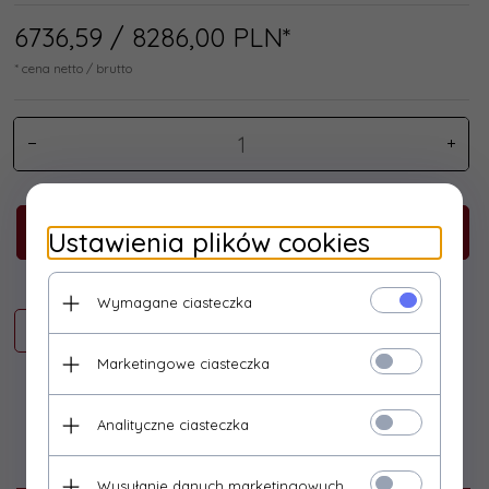
6736,
59
/ 8286,00
PLN*
* cena netto / brutto
KUP TERAZ!
Ustawienia plików cookies
Wymagane ciasteczka
Marketingowe ciasteczka
Analityczne ciasteczka
Opis produktu
Wysyłanie danych marketingowych