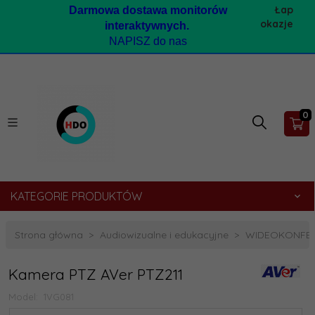
Łap
Darmow
a dostawa monitorów
okazje
interaktywnych.
NAPISZ do nas
0
KATEGORIE PRODUKTÓW
Strona główna
Audiowizualne i edukacyjne
WIDEOKONFER
Kamera PTZ AVer PTZ211
Model:
1VG081