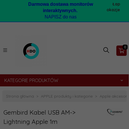
Łap
Darmow
a dostawa monitorów
okazje
interaktywnych.
NAPISZ do nas
0
KATEGORIE PRODUKTÓW
Strona główna
APPLE produkty i kategorie
Apple akcesori
Gembird Kabel USB AM->
Lightning Apple 1m