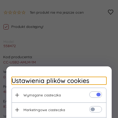
Ten produkt nie ma jeszcze ocen
Produkt dostępny!
Model:
558472
Kod producenta:
CC-USB2-AMLM-1M
Waga produktu:
0.01
kg
Ustawienia plików cookies
Realizacja zamówienia:
48 godzin
Wymagane ciasteczka
EAN:
8716309087667
Marketingowe ciasteczka
Wysyłka: