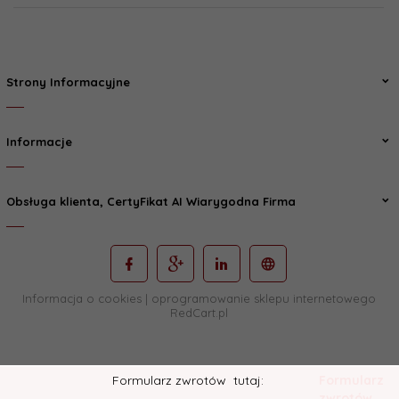
Strony Informacyjne
Informacje
Obsługa klienta, CertyFikat AI Wiarygodna Firma
Informacja o cookies
|
oprogramowanie sklepu internetowego
RedCart.pl
Formularz zwrotów
tutaj:
Formularz
zwrotów