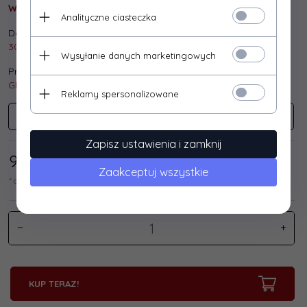
Wysyłka gratis!
Analityczne ciasteczka
Dostępna ilość:
30 szt.
Wysyłanie danych marketingowych
Producent:
GEMBIRD
Reklamy spersonalizowane
GEMBIRD
Zapisz ustawienia i zamknij
9,
76
/ 12,00
PLN*
Zaakceptuj wszystkie
* cena netto / brutto
KUP TERAZ!