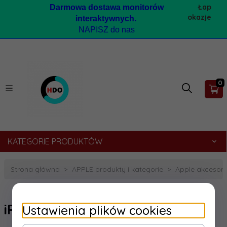
Łap
Darmow
a dostawa monitorów
okazje
interaktywnych.
NAPISZ do nas
0
KATEGORIE PRODUKTÓW
Strona główna
APPLE produkty i kategorie
Apple akcesori
iPod akcesoria
Ustawienia plików cookies