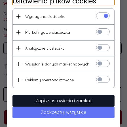
Ustawienia plików cookies
Wysyłka gratis!
Dostępna ilość:
Wymagane ciasteczka
30 szt.
Producent:
Marketingowe ciasteczka
GEMBIRD
Analityczne ciasteczka
GEMBIRD
Wysyłanie danych marketingowych
17,
07
/ 21,00
PLN*
* cena netto / brutto
Reklamy spersonalizowane
Zapisz ustawienia i zamknij
Zaakceptuj wszystkie
KUP TERAZ!