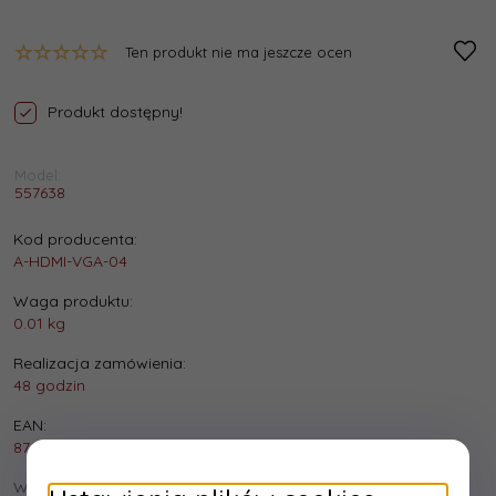
Ten produkt nie ma jeszcze ocen
Produkt dostępny!
Model:
557638
Kod producenta:
A-HDMI-VGA-04
Waga produktu:
0.01
kg
Realizacja zamówienia:
48 godzin
EAN:
8716309090384
Wysyłka: