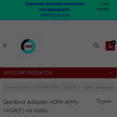
Łap
Darmow
a dostawa monitorów
okazje
interaktywnych.
NAPISZ do nas
0
KATEGORIE PRODUKTÓW
Strona główna
KOMPUTERY i TABLETY
Kable i połączeni
Gembird Adapter HDMI-A(M)-
>VGA(F) na kablu