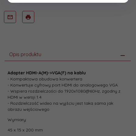
Opis produktu
Adapter HDMI-A(M)->VGA(F) na kablu
- Kompaktowa obudowa konwertera
- Konwertuje cyfrowy port HDMI do analogowego VGA
- Wspiera rozdzielczości do 1920x1080@60Hz, zgodny z
HDMI w wersji 1.4
- Rozdzielczość wideo na wyjściu jest taka sama jak
obrazu wejściowego
Wymiary:
45 x 15 x 200 mm