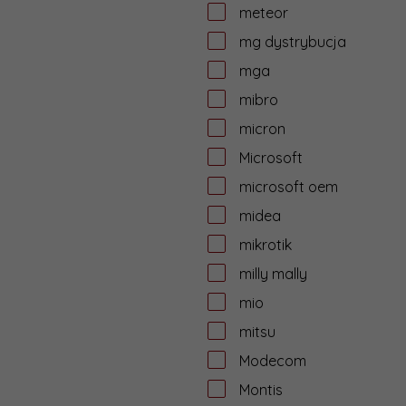
meteor
mg dystrybucja
mga
mibro
micron
Microsoft
microsoft oem
midea
mikrotik
milly mally
mio
mitsu
Modecom
Montis