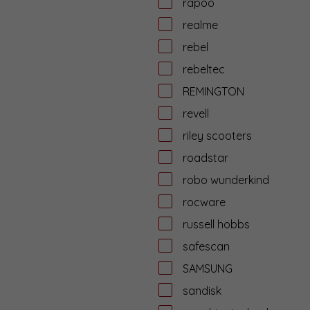
rapoo
realme
rebel
rebeltec
REMINGTON
revell
riley scooters
roadstar
robo wunderkind
rocware
russell hobbs
safescan
SAMSUNG
sandisk