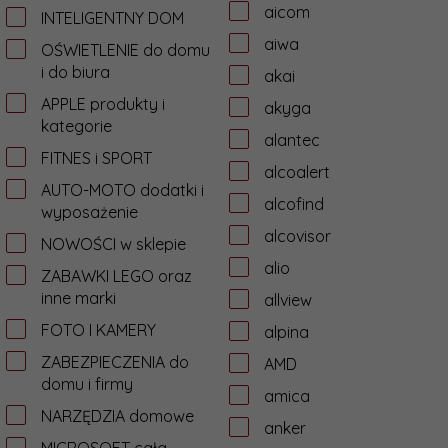
aicom
INTELIGENTNY DOM
aiwa
OŚWIETLENIE do domu
i do biura
akai
APPLE produkty i
akyga
kategorie
alantec
FITNES i SPORT
alcoalert
AUTO-MOTO dodatki i
alcofind
wyposażenie
alcovisor
NOWOŚCI w sklepie
alio
ZABAWKI LEGO oraz
inne marki
allview
FOTO I KAMERY
alpina
ZABEZPIECZENIA do
AMD
domu i firmy
amica
NARZĘDZIA domowe
anker