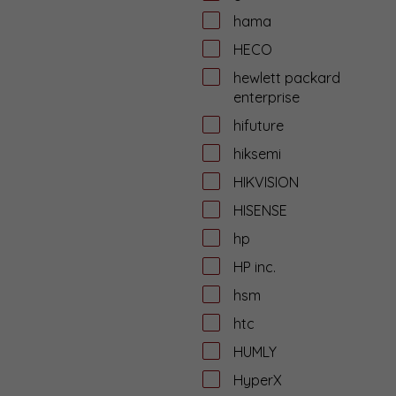
hama
HECO
hewlett packard
enterprise
hifuture
hiksemi
HIKVISION
HISENSE
hp
HP inc.
hsm
htc
HUMLY
HyperX