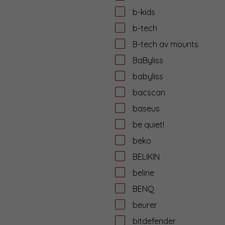
b-kids
b-tech
B-tech av mounts
BaByliss
babyliss
bacscan
baseus
be quiet!
beko
BELIKIN
beline
BENQ
beurer
bitdefender