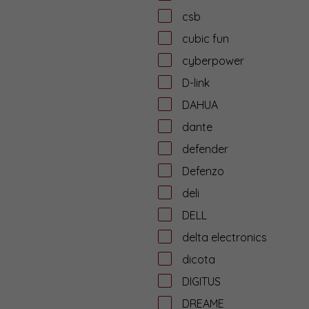
csb
cubic fun
cyberpower
D-link
DAHUA
dante
defender
Defenzo
deli
DELL
delta electronics
dicota
DIGITUS
DREAME