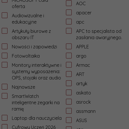
MICROSOFT cała
AOC
oferta
apacer
Audiowizualne i
edukacyjne
apc
Artykuły biurowe z
APC to specjalista od
obszaru IT
zasilania awaryjnego.
Nowości i zapowiedzi
APPLE
Fotowoltaika
argo
Monitory interaktywne i
Armac
systemy wyposażenia:
ART
OPS, stojaki oraz audio
artyk
Najnowsze
askato
SmartWatch
asrock
inteligentne zegarki na
ramię
assmann
Laptop dla nauczyciela
ASUS
Cyfrowy Uczeń 2026