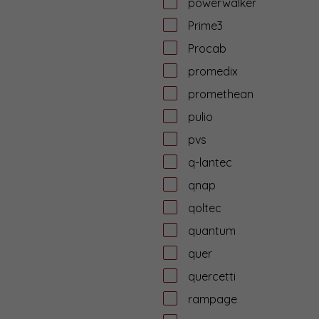
powerwalker
Prime3
Procab
promedix
promethean
pulio
pvs
q-lantec
qnap
qoltec
quantum
quer
quercetti
rampage