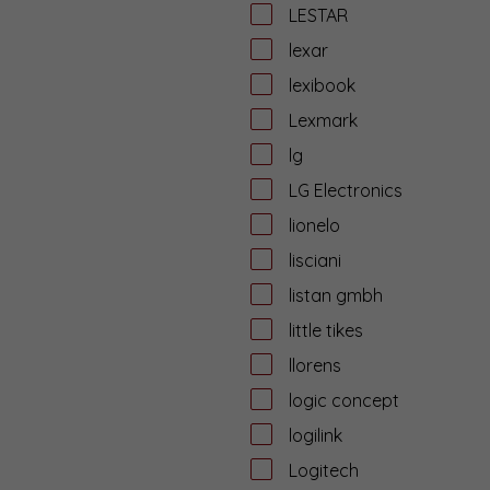
LESTAR
lexar
lexibook
Lexmark
lg
LG Electronics
lionelo
lisciani
listan gmbh
little tikes
llorens
logic concept
logilink
Logitech