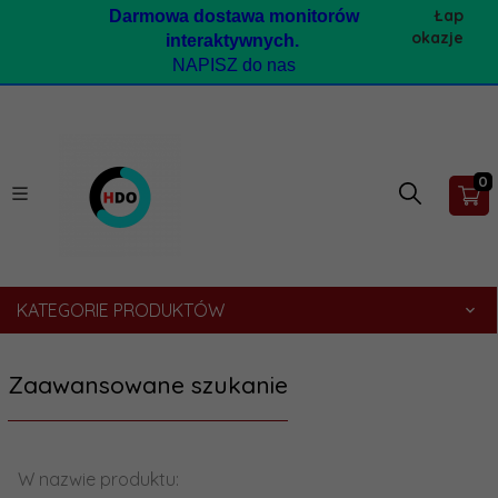
Łap
Darmow
a dostawa monitorów
okazje
interaktywnych.
NAPISZ do nas
0
KATEGORIE PRODUKTÓW
Zaawansowane szukanie
W nazwie produktu: