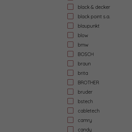
black & decker
black point s.a.
blaupunkt
blow
bmw
BOSCH
braun
brita
BROTHER
bruder
bstech
cabletech
camry
candy