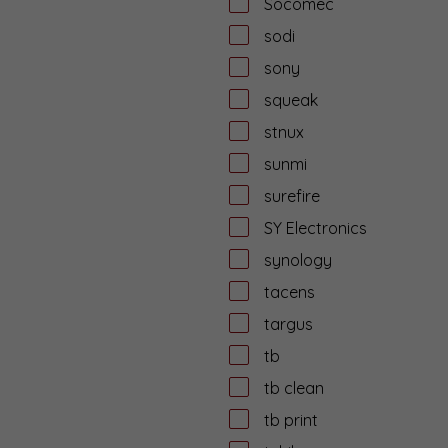
Socomec
sodi
sony
squeak
stnux
sunmi
surefire
SY Electronics
synology
tacens
targus
tb
tb clean
tb print