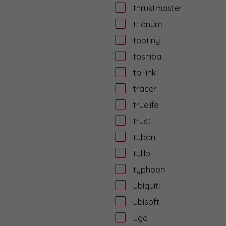
thrustmaster
titanum
tootiny
toshiba
tp-link
tracer
truelife
trust
tuban
tulilo
typhoon
ubiquiti
ubisoft
ugo