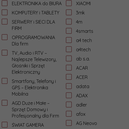
ELEKTRONIKA do BIURA
XIAOMI
KOMPUTERY i TABLETY
3mk
SERWERY i SIECI DLA
4m
FIRM
4smarts
OPROGRAMOWANIA
a4 tech
Dla firm
a4tech
TV, Audio i RTV –
ab s.a.
Najlepsze Telewizory,
Głośniki i Sprzęt
ACAR
Elektroniczny
ACER
Smartfony, Telefony i
adata
GPS – Elektronika
Mobilna
ADAX
AGD Duże i Małe –
adler
Sprzęt Domowy i
afox
Profesjonalny dla Firm
AG Neovo
ŚWIAT GAMERA