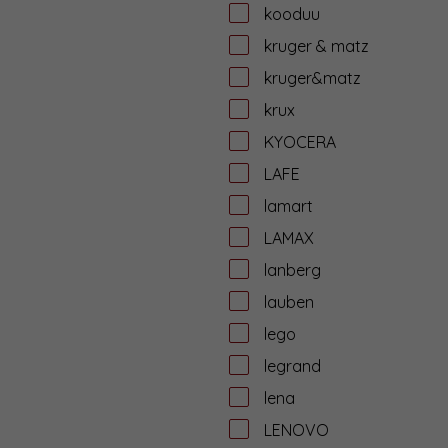
kooduu
kruger & matz
kruger&matz
krux
KYOCERA
LAFE
lamart
LAMAX
lanberg
lauben
lego
legrand
lena
LENOVO