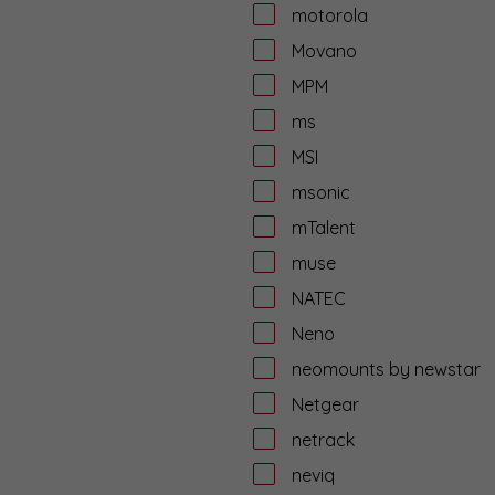
motorola
Movano
MPM
ms
MSI
msonic
mTalent
muse
NATEC
Neno
neomounts by newstar
Netgear
netrack
neviq