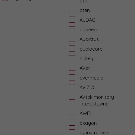
ata
aten
AUDAC
audeeo
Audictus
audiocore
aukey
AVer
avermedia
AVIZIO
AVtek monitory
interaktywne
AWEI
axagon
az instrument