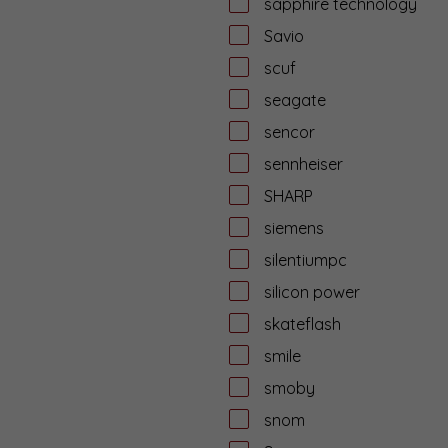
sapphire technology
Savio
scuf
seagate
sencor
sennheiser
SHARP
siemens
silentiumpc
silicon power
skateflash
smile
smoby
snom