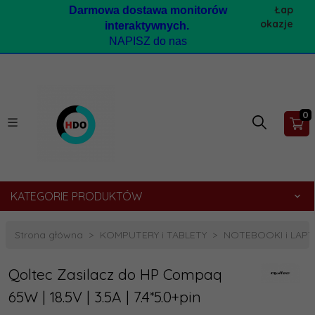
Łap
Darmow
a dostawa monitorów
okazje
interaktywnych.
NAPISZ do nas
0
KATEGORIE PRODUKTÓW
Strona główna
KOMPUTERY i TABLETY
NOTEBOOKI i LAP
Qoltec Zasilacz do HP Compaq
65W | 18.5V | 3.5A | 7.4*5.0+pin