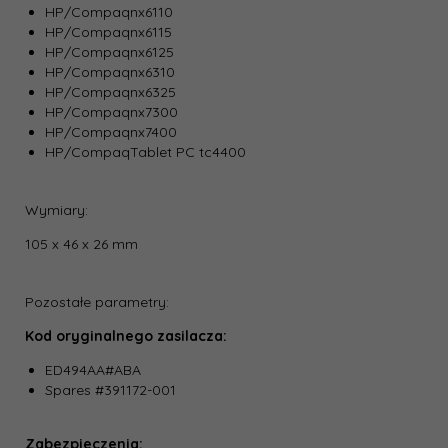
HP/Compaqnx6110
HP/Compaqnx6115
HP/Compaqnx6125
HP/Compaqnx6310
HP/Compaqnx6325
HP/Compaqnx7300
HP/Compaqnx7400
HP/CompaqTablet PC tc4400
Wymiary:
105 x 46 x 26 mm
Pozostałe parametry:
Kod oryginalnego zasilacza:
ED494AA#ABA
Spares #391172-001
Zabezpieczenia: