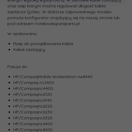
energii i wysoką wydajnością. W zestawie kabel zasilający
oraz rzep którym można regulować długość kabla
zasilacza Qoltec. W doborze odpowiedniego modelu
pomoże konfigurator znajdujący się na naszej stronie lub
pod adresem
notebookspareparts.pl
W opakowaniu:
Rzep do porządkowania kabla
Kabel zasilający
Pasuje do:
HP/CompaqMobile Workstation nw8440
HP/Compaq nc2400
HP/Compaqnc4400
HP/Compaqnc6120
HP/Compaqnc6140
HP/Compaqnc6220
HP/Compaqnc6230
HP/Compaqnc6320
HP/Compaqnc6400
HP/Compaqnc8430