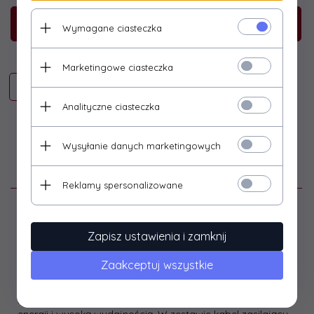
KUP TERAZ!
Wymagane ciasteczka
Marketingowe ciasteczka
Analityczne ciasteczka
Wysyłanie danych marketingowych
Opis produktu
Reklamy spersonalizowane
Nowoczesny, o wysokiej sprawności, dedykowany
zasilacz sieciowy Qoltec do laptopów HP Compaq.
Zapisz ustawienia i zamknij
Idealnie sprawdzi się w domu oraz w pracy, jako zasilacz
główny lub zapasowy. Wyposażony w zaawansowane
Zaakceptuj wszystkie
technologie (zabezpieczenia) przeciwprzepięciowe,
przeciwprzeciążeniowe przeciwzwarciowe i termiczne, jest
bezpieczny w użytkowaniu. Cechuje się niskim zużyciem