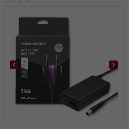
Model:
480881