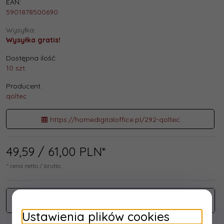
EAN:
5901878500690
Wysyłka:
Wysyłka gratis!
Dostępna ilość:
10 szt.
Producent:
qoltec
https://homedigitaloffice.pl/292-qoltec
49,
59
/ 61,00
PLN*
* cena netto / brutto
Ustawienia plików cookies