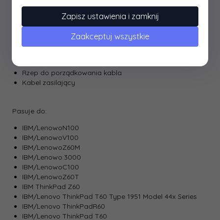
energii i wysoką wydajnością. W zestawie kabel zasilający
oraz rzep którym można regulować długość kabla
Zapisz ustawienia i zamknij
zasilacza Qoltec. W doborze odpowiedniego modelu
pomoże konfigurator znajdujący się na naszej stronie lub
Zaakceptuj wszystkie
pod adresem notebookspareparts.pl
W opakowaniu:
Rzep do porządkowania kabla
Kabel zasilający
Pasuje do:
IBM/LenowoN100
IBM/LenowoV100
IBM/LenowoZ60M
IBM/Lenowo:3000
IBM/LenowoC100
IBM/LenowoZ60T
IBM ThinkPad Z60
IBM/Lenovo ThinkPad T60 Type 1951 Model 44x Series
IBM/Lenovo ThinkPadR60
IBM/Lenovo ThinkPad T60