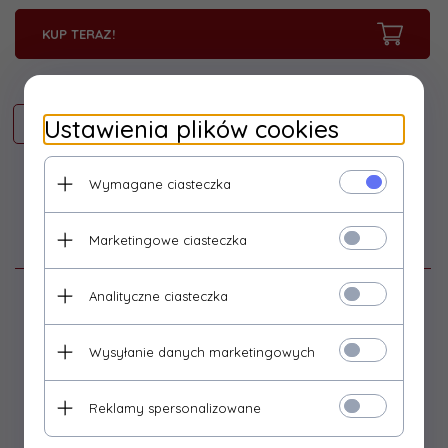
KUP TERAZ!
Ustawienia plików cookies
Wymagane ciasteczka
Marketingowe ciasteczka
Opis produktu
Analityczne ciasteczka
Nowoczesny, o wysokiej sprawności, dedykowany
zasilacz sieciowy Qoltec do laptopów IBM Lenovo.
Idealnie sprawdzi się w domu oraz w pracy, jako zasilacz
Wysyłanie danych marketingowych
główny lub zapasowy. Wyposażony w zaawansowane
technologie (zabezpieczenia) przeciwprzepięciowe,
przeciwprzeciążeniowe przeciwzwarciowe i termiczne, jest
Reklamy spersonalizowane
bezpieczny w użytkowaniu. Cechuje się niskim zużyciem