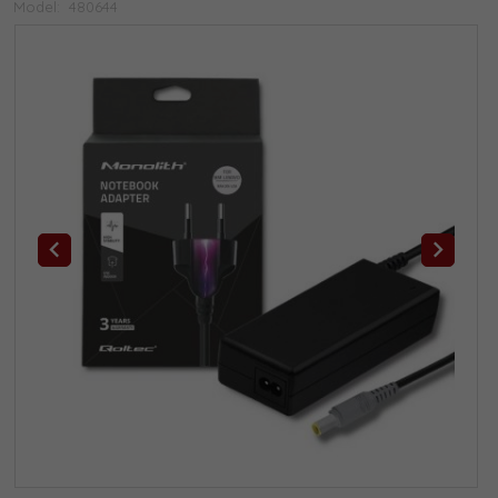
Model:
480644