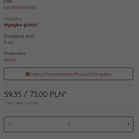
EAN:
5901878500935
Wysyłka:
Wysyłka gratis!
Dostępna ilość:
9 szt.
Producent:
qoltec
https://homedigitaloffice.pl/292-qoltec
59,
35
/ 73,00
PLN*
* cena netto / brutto