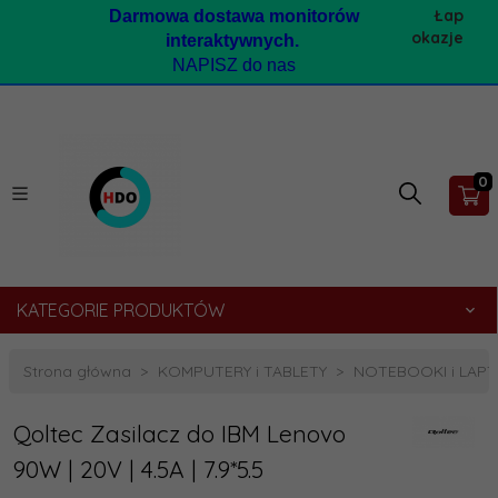
Łap
Darmow
a dostawa monitorów
okazje
interaktywnych.
NAPISZ do nas
0
KATEGORIE PRODUKTÓW
Strona główna
KOMPUTERY i TABLETY
NOTEBOOKI i LAP
Qoltec Zasilacz do IBM Lenovo
90W | 20V | 4.5A | 7.9*5.5