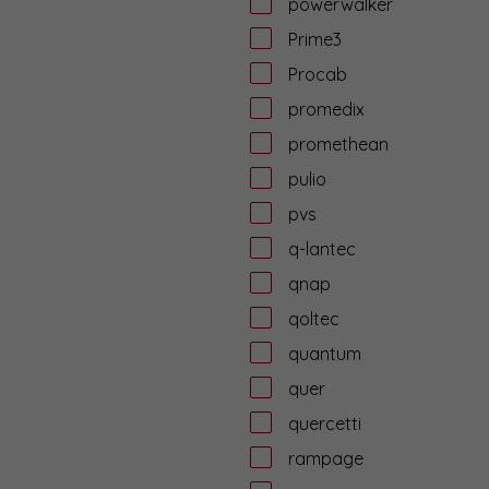
powerwalker
Prime3
Procab
promedix
promethean
pulio
pvs
q-lantec
qnap
qoltec
quantum
quer
quercetti
rampage