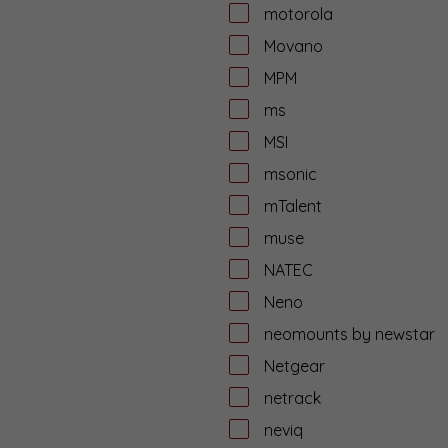
motorola
Movano
MPM
ms
MSI
msonic
mTalent
muse
NATEC
Neno
neomounts by newstar
Netgear
netrack
neviq