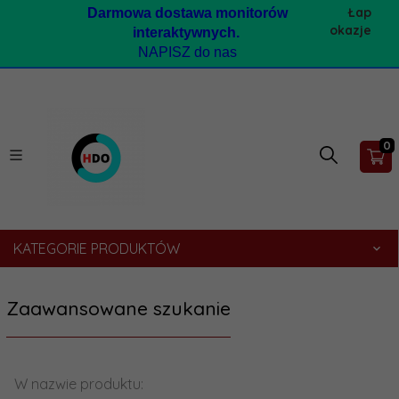
Łap
Darmow
a dostawa monitorów
okazje
interaktywnych.
NAPISZ do nas
0
KATEGORIE PRODUKTÓW
Zaawansowane szukanie
W nazwie produktu: