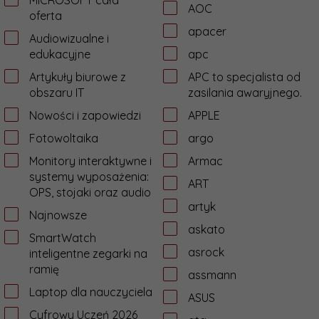
MICROSOFT cała
AOC
oferta
apacer
Audiowizualne i
edukacyjne
apc
Artykuły biurowe z
APC to specjalista od
obszaru IT
zasilania awaryjnego.
Nowości i zapowiedzi
APPLE
Fotowoltaika
argo
Monitory interaktywne i
Armac
systemy wyposażenia:
ART
OPS, stojaki oraz audio
artyk
Najnowsze
askato
SmartWatch
asrock
inteligentne zegarki na
ramię
assmann
Laptop dla nauczyciela
ASUS
Cyfrowy Uczeń 2026