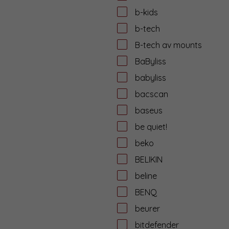
b-kids
b-tech
B-tech av mounts
BaByliss
babyliss
bacscan
baseus
be quiet!
beko
BELIKIN
beline
BENQ
beurer
bitdefender