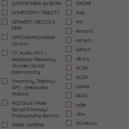
ELEKTRONIKA do BIURA
XIAOMI
KOMPUTERY i TABLETY
3mk
SERWERY i SIECI DLA
4m
FIRM
4smarts
OPROGRAMOWANIA
a4 tech
Dla firm
a4tech
TV, Audio i RTV –
ab s.a.
Najlepsze Telewizory,
Głośniki i Sprzęt
ACAR
Elektroniczny
ACER
Smartfony, Telefony i
adata
GPS – Elektronika
Mobilna
ADAX
AGD Duże i Małe –
adler
Sprzęt Domowy i
afox
Profesjonalny dla Firm
AG Neovo
ŚWIAT GAMERA