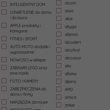
aicom
INTELIGENTNY DOM
aiwa
OŚWIETLENIE do domu
i do biura
akai
APPLE produkty i
akyga
kategorie
alantec
FITNES i SPORT
alcoalert
AUTO-MOTO dodatki i
alcofind
wyposażenie
alcovisor
NOWOŚCI w sklepie
alio
ZABAWKI LEGO oraz
inne marki
allview
FOTO I KAMERY
alpina
ZABEZPIECZENIA do
AMD
domu i firmy
amica
NARZĘDZIA domowe
anker