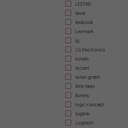
LESTAR
lexar
lexibook
Lexmark
lg
LG Electronics
lionelo
lisciani
listan gmbh
little tikes
llorens
logic concept
logilink
Logitech