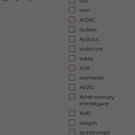
ata
aten
AUDAC
audeeo
Audictus
audiocore
aukey
AVer
avermedia
AVIZIO
AVtek monitory
interaktywne
AWEI
axagon
az instrument