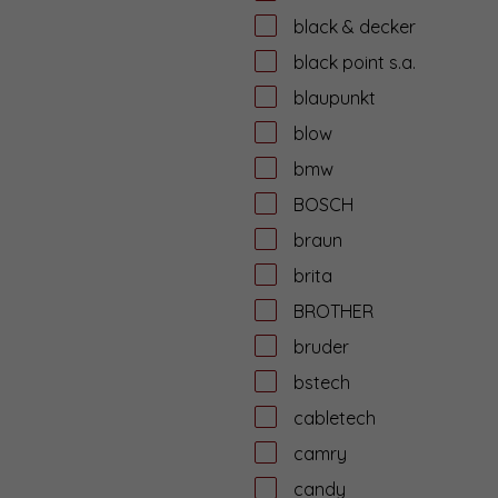
black & decker
black point s.a.
blaupunkt
blow
bmw
BOSCH
braun
brita
BROTHER
bruder
bstech
cabletech
camry
candy