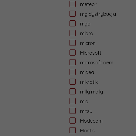
meteor
mg dystrybucja
mga
mibro
micron
Microsoft
microsoft oem
midea
mikrotik
milly mally
mio
mitsu
Modecom
Montis