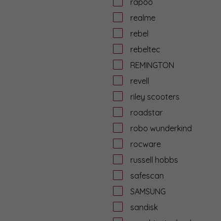
rapoo
realme
rebel
rebeltec
REMINGTON
revell
riley scooters
roadstar
robo wunderkind
rocware
russell hobbs
safescan
SAMSUNG
sandisk