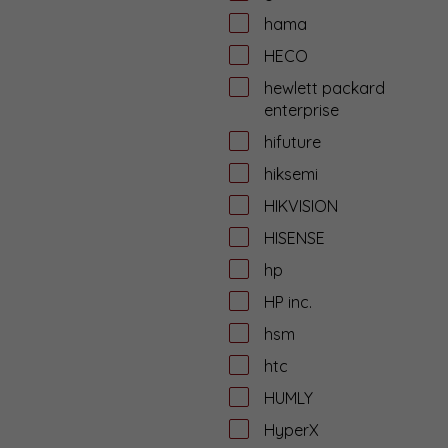
hama
HECO
hewlett packard
enterprise
hifuture
hiksemi
HIKVISION
HISENSE
hp
HP inc.
hsm
htc
HUMLY
HyperX