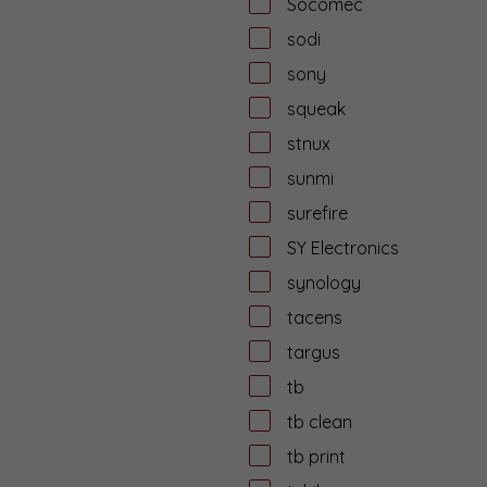
Socomec
sodi
sony
squeak
stnux
sunmi
surefire
SY Electronics
synology
tacens
targus
tb
tb clean
tb print