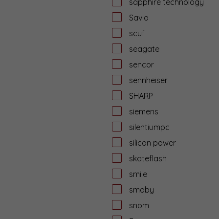
sapphire technology
Savio
scuf
seagate
sencor
sennheiser
SHARP
siemens
silentiumpc
silicon power
skateflash
smile
smoby
snom