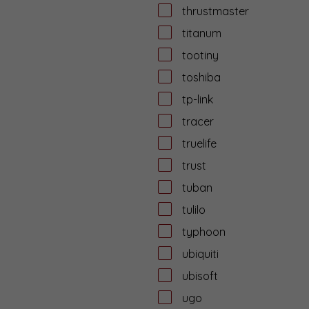
thrustmaster
titanum
tootiny
toshiba
tp-link
tracer
truelife
trust
tuban
tulilo
typhoon
ubiquiti
ubisoft
ugo