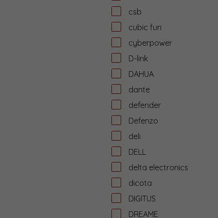
csb
cubic fun
cyberpower
D-link
DAHUA
dante
defender
Defenzo
deli
DELL
delta electronics
dicota
DIGITUS
DREAME