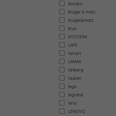
kooduu
kruger & matz
kruger&matz
krux
KYOCERA
LAFE
lamart
LAMAX
lanberg
lauben
lego
legrand
lena
LENOVO