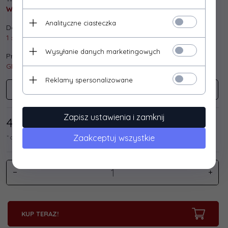
Wysyłka gratis!
Analityczne ciasteczka
Dostępna ilość:
1 szt.
Wysyłanie danych marketingowych
Producent:
GEMBIRD
Reklamy spersonalizowane
GEMBIRD
Zapisz ustawienia i zamknij
4,
88
/ 6,00
PLN*
Zaakceptuj wszystkie
* cena netto / brutto
KUP TERAZ!