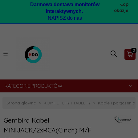
Łap
Darmow
a dostawa monitorów
okazje
interaktywnych.
NAPISZ do nas
0
KATEGORIE PRODUKTÓW
Strona główna
KOMPUTERY i TABLETY
Kable i połączeni
Gembird Kabel
MINIJACK/2xRCA(Cinch) M/F