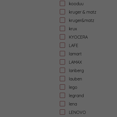
kooduu
kruger & matz
kruger&matz
krux
KYOCERA
LAFE
lamart
LAMAX
lanberg
lauben
lego
legrand
lena
LENOVO