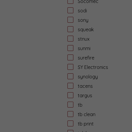
Socomec
sodi
sony
squeak
stnux
sunmi
surefire
SY Electronics
synology
tacens
targus
tb
tb clean
tb print