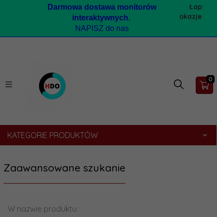
Łap
Darmow
a dostawa monitorów
okazje
interaktywnych.
NAPISZ do nas
0
KATEGORIE PRODUKTÓW
Zaawansowane szukanie
W nazwie produktu: