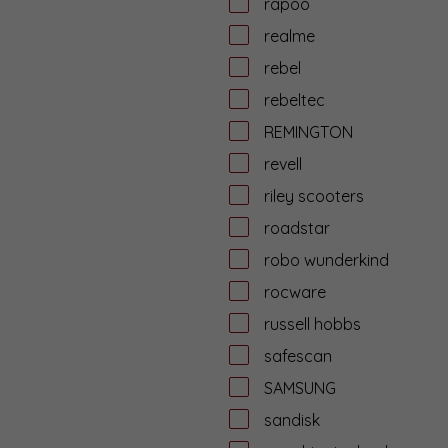
rapoo
realme
rebel
rebeltec
REMINGTON
revell
riley scooters
roadstar
robo wunderkind
rocware
russell hobbs
safescan
SAMSUNG
sandisk