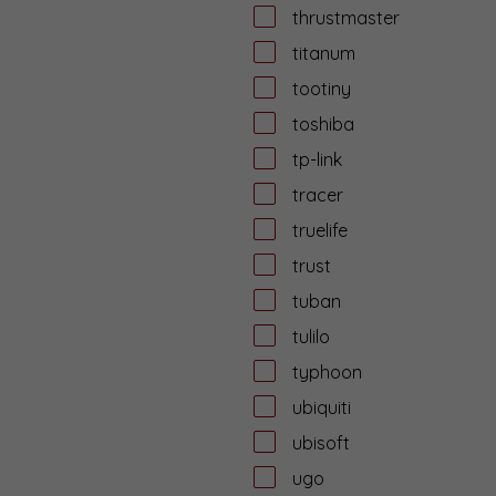
thrustmaster
titanum
tootiny
toshiba
tp-link
tracer
truelife
trust
tuban
tulilo
typhoon
ubiquiti
ubisoft
ugo