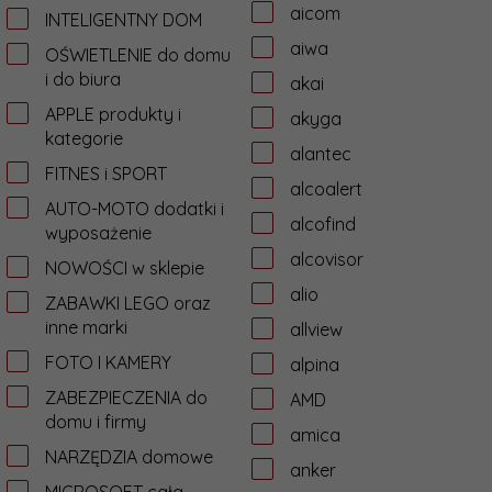
aicom
INTELIGENTNY DOM
aiwa
OŚWIETLENIE do domu
i do biura
akai
APPLE produkty i
akyga
kategorie
alantec
FITNES i SPORT
alcoalert
AUTO-MOTO dodatki i
alcofind
wyposażenie
alcovisor
NOWOŚCI w sklepie
alio
ZABAWKI LEGO oraz
inne marki
allview
FOTO I KAMERY
alpina
ZABEZPIECZENIA do
AMD
domu i firmy
amica
NARZĘDZIA domowe
anker