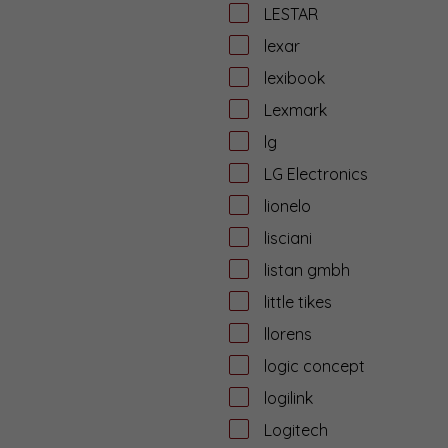
LESTAR
lexar
lexibook
Lexmark
lg
LG Electronics
lionelo
lisciani
listan gmbh
little tikes
llorens
logic concept
logilink
Logitech