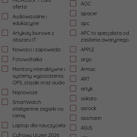
MICROSOFT cała
AOC
oferta
apacer
Audiowizualne i
edukacyjne
apc
Artykuły biurowe z
APC to specjalista od
obszaru IT
zasilania awaryjnego.
Nowości i zapowiedzi
APPLE
Fotowoltaika
argo
Monitory interaktywne i
Armac
systemy wyposażenia:
ART
OPS, stojaki oraz audio
artyk
Najnowsze
askato
SmartWatch
asrock
inteligentne zegarki na
ramię
assmann
Laptop dla nauczyciela
ASUS
Cyfrowy Uczeń 2026