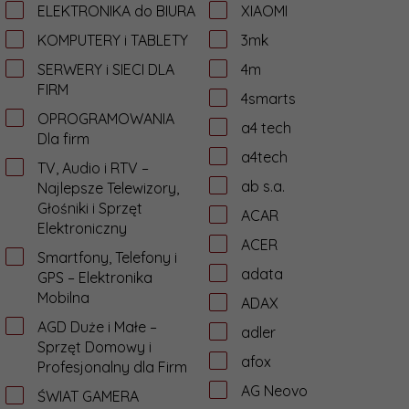
ELEKTRONIKA do BIURA
XIAOMI
KOMPUTERY i TABLETY
3mk
SERWERY i SIECI DLA
4m
FIRM
4smarts
OPROGRAMOWANIA
a4 tech
Dla firm
a4tech
TV, Audio i RTV –
ab s.a.
Najlepsze Telewizory,
Głośniki i Sprzęt
ACAR
Elektroniczny
ACER
Smartfony, Telefony i
adata
GPS – Elektronika
Mobilna
ADAX
AGD Duże i Małe –
adler
Sprzęt Domowy i
afox
Profesjonalny dla Firm
AG Neovo
ŚWIAT GAMERA