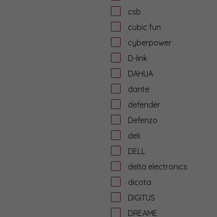
csb
cubic fun
cyberpower
D-link
DAHUA
dante
defender
Defenzo
deli
DELL
delta electronics
dicota
DIGITUS
DREAME