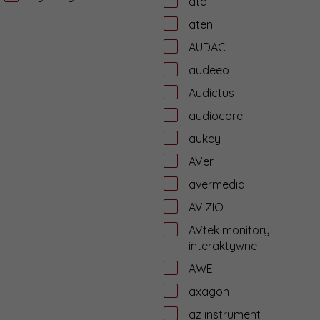
ata
aten
AUDAC
audeeo
Audictus
audiocore
aukey
AVer
avermedia
AVIZIO
AVtek monitory
interaktywne
AWEI
axagon
az instrument