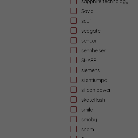
sapphire technology
Savio
scuf
seagate
sencor
sennheiser
SHARP
siemens
silentiumpc
silicon power
skateflash
smile
smoby
snom