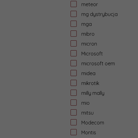
meteor
mg dystrybucja
mga
mibro
micron
Microsoft
microsoft oem
midea
mikrotik
milly mally
mio
mitsu
Modecom
Montis