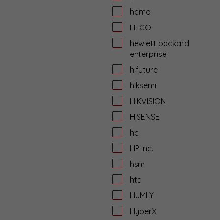
hama
HECO
hewlett packard
enterprise
hifuture
hiksemi
HIKVISION
HISENSE
hp
HP inc.
hsm
htc
HUMLY
HyperX