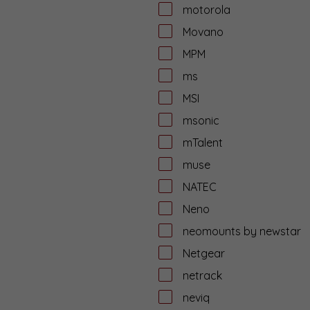
motorola
Movano
MPM
ms
MSI
msonic
mTalent
muse
NATEC
Neno
neomounts by newstar
Netgear
netrack
neviq