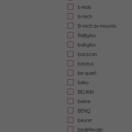
b-kids
b-tech
B-tech av mounts
BaByliss
babyliss
bacscan
baseus
be quiet!
beko
BELIKIN
beline
BENQ
beurer
bitdefender