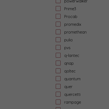
powerwalker
Prime3
Procab
promedix
promethean
pulio
pvs
q-lantec
qnap
qoltec
quantum
quer
quercetti
rampage