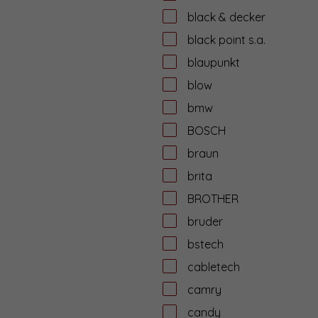
black & decker
black point s.a.
blaupunkt
blow
bmw
BOSCH
braun
brita
BROTHER
bruder
bstech
cabletech
camry
candy