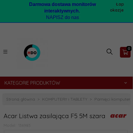
Łap
Darmow
a dostawa monitorów
okazje
interaktywnych.
NAPISZ do nas
0
KATEGORIE PRODUKTÓW
Strona główna
KOMPUTERY i TABLETY
Pamięci komputer
Acar Listwa zasilająca F5 5M szara
Model:
136983