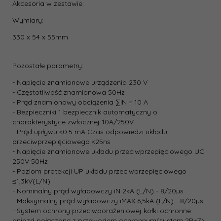
Akcesoria w zestawie:
Wymiary:
330 x 54 x 55mm
Pozostałe parametry:
- Napięcie znamionowe urządzenia 230 V
- Częstotliwość znamionowa 50Hz
- Prąd znamionowy obciążenia ∑IN = 10 A
- Bezpieczniki 1 bezpiecznik automatyczny o
charakterystyce zwłocznej 10A/250V
- Prąd upływu <0.5 mA Czas odpowiedzi układu
przeciwprzepięciowego <25ns
- Napięcie znamionowe układu przeciwprzepięciowego UC
250V 50Hz
- Poziom protekcji UP układu przeciwprzepięciowego
≤1,3kV(L/N)
- Nominalny prąd wyładowczy iN 2kA (L/N) - 8/20µs
- Maksymalny prąd wyładowczy iMAX 6,5kA (L/N) - 8/20µs
- System ochrony przeciwporażeniowej kołki ochronne
gniazd połączone z przewodem ochronnym(system 2P+Z)