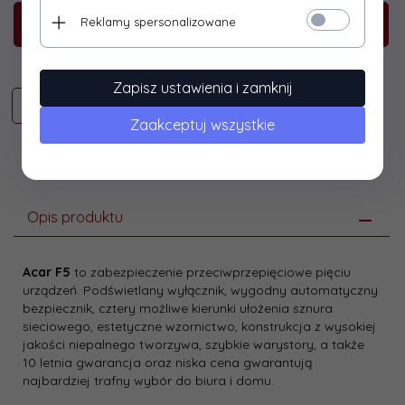
Reklamy spersonalizowane
KUP TERAZ!
Zapisz ustawienia i zamknij
Zaakceptuj wszystkie
Opis produktu
Acar F5
to zabezpieczenie przeciwprzepięciowe pięciu
urządzeń. Podświetlany wyłącznik, wygodny automatyczny
bezpiecznik, cztery możliwe kierunki ułożenia sznura
sieciowego, estetyczne wzornictwo, konstrukcja z wysokiej
jakości niepalnego tworzywa, szybkie warystory, a także
10 letnia gwarancja oraz niska cena gwarantują
najbardziej trafny wybór do biura i domu.