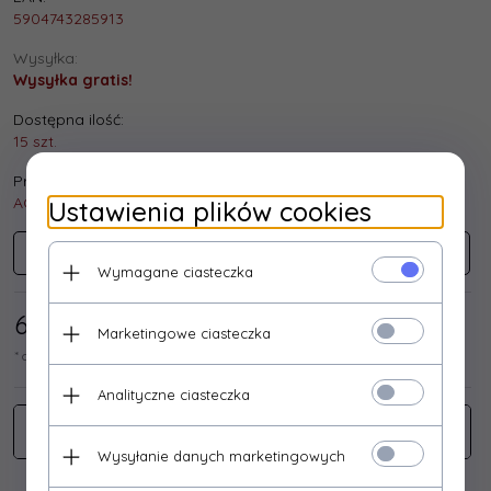
5904743285913
Wysyłka:
Wysyłka gratis!
Dostępna ilość:
15 szt.
Producent:
ACAR
Ustawienia plików cookies
ACAR
Wymagane ciasteczka
65,
85
/ 81,00
PLN*
Marketingowe ciasteczka
* cena netto / brutto
Analityczne ciasteczka
Wysyłanie danych marketingowych