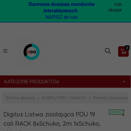
Łap
Darmow
a dostawa monitorów
okazje
interaktywnych.
NAPISZ do nas
0
KATEGORIE PRODUKTÓW
Strona główna
KOMPUTERY i TABLETY
Pamięci komputer
Digitus Listwa zasilająca PDU 19
cali RACK 8xSchuko, 2m 1xSchuko,