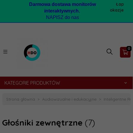
Łap
Darmow
a dostawa monitorów
okazje
interaktywnych.
NAPISZ do nas
0
KATEGORIE PRODUKTÓW
Strona główna
Audiowizualne i edukacyjne
Inteligentne 
Głośniki zewnętrzne
(7)