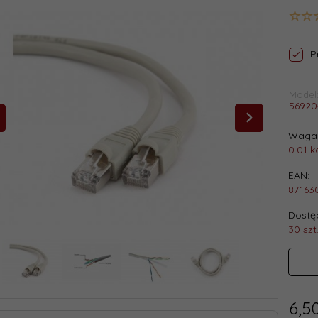
P
Model
56920
Waga 
0.01
k
EAN:
87163
Dostęp
30 szt
6,
5