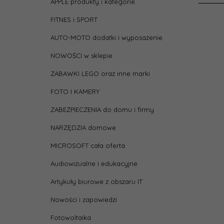
Długo
APPLE produkty i kategorie
prze
FITNES i SPORT
heigh
AUTO-MOTO dodatki i wyposażenie
NOWOŚCI w sklepie
Kateg
ZABAWKI LEGO oraz inne marki
Kolor
FOTO I KAMERY
ZABEZPIECZENIA do domu i firmy
Rodza
NARZĘDZIA domowe
Skręt
MICROSOFT cała oferta
Audiowizualne i edukacyjne
width
Artykuły biurowe z obszaru IT
Zasto
Nowości i zapowiedzi
Fotowoltaika