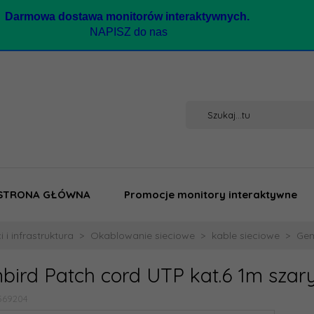
Darmow
a dostawa monitorów interaktywnych.
NAPISZ do nas
STRONA GŁÓWNA
Promocje monitory interaktywne
i i infrastruktura
Okablowanie sieciowe
kable sieciowe
Gem
bird Patch cord UTP kat.6 1m szar
569204