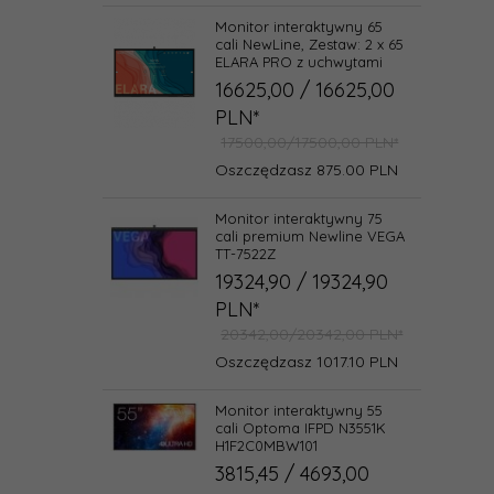
Monitor interaktywny 65
cali NewLine, Zestaw: 2 x 65
ELARA PRO z uchwytami
16625,
00
/ 16625,00
PLN*
17500,00/17500,00 PLN*
Oszczędzasz 875.00 PLN
Monitor interaktywny 75
cali premium Newline VEGA
TT-7522Z
19324,
90
/ 19324,90
PLN*
20342,00/20342,00 PLN*
Oszczędzasz 1017.10 PLN
Monitor interaktywny 55
cali Optoma IFPD N3551K
H1F2C0MBW101
3815,
45
/ 4693,00