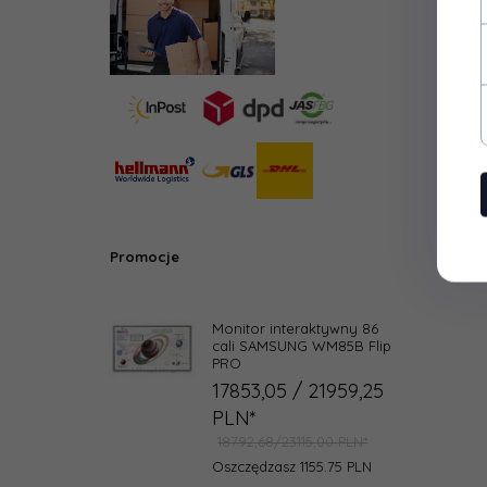
Promocje
Monitor interaktywny 86
cali SAMSUNG WM85B Flip
PRO
17853,
05
/ 21959,25
PLN*
18792,68/23115,00 PLN*
Oszczędzasz 1155.75 PLN