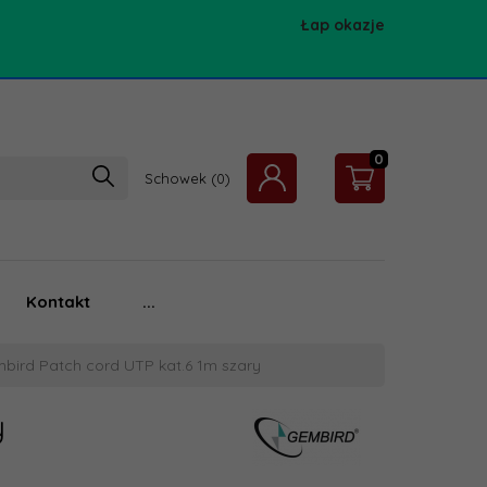
Łap okazje
0
Schowek
Kontakt
...
bird Patch cord UTP kat.6 1m szary
y