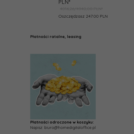
PLN*
4016,26/4940,00 PLN*
Oszczędzasz 247.00 PLN
Płatności ratalne, leasing
Płatności odroczone w koszyku:
Napisz: biuro@homedigitaloffice.pl