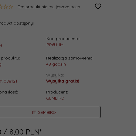
Ten produkt nie ma jeszcze ocen
rodukt dostępny!
Kod producenta:
:
PP6U-1M
4
produktu:
Realizacja zamówienia:
g
48 godzin
Wysyłka:
09088121
Wysyłka gratis!
na ilość:
Producent:
.
GEMBIRD
GEMBIRD
0
/ 8,00
PLN*