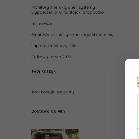
Złącz
Monitory interaktywne i systemy
wyposażenia: OPS, stojaki oraz audio
Złącz
Najnowsze
SmartWatch inteligentne zegarki na ramię
Laptop dla nauczyciela
Cyfrowy Uczeń 2026
Twój koszyk
Twój koszyk jest pusty...
Dostawa do 48h