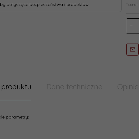
by dotyczące bezpieczeństwa i produktów
* cena 
 produktu
Dane techniczne
Opinie
try/ Cechy produktu szablony skumulowane
łe parametry:
:
10