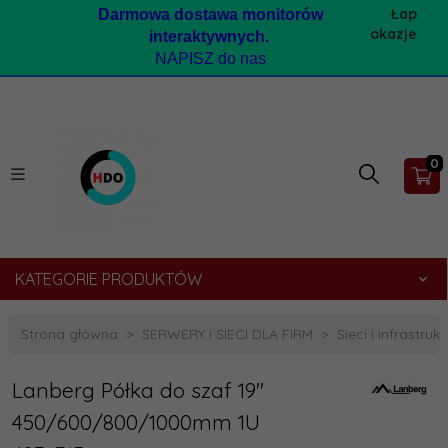
Łap
Darmow
a dostawa monitorów
okazje
interaktywnych.
NAPISZ do nas
0
KATEGORIE PRODUKTÓW
Strona główna
SERWERY i SIECI DLA FIRM
Sieci i infrastruk
Lanberg Półka do szaf 19''
450/600/800/1000mm 1U