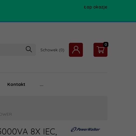
Łap okazje
0
Schowek
Kontakt
...
/TOWER
000VA 8X IEC,