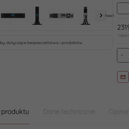
Next
231
* cena 
by dotyczące bezpieczeństwa i produktów
 produktu
Dane techniczne
Opinie