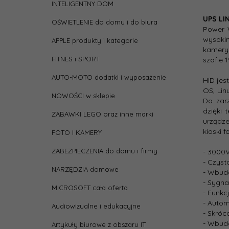
INTELIGENTNY DOM
Parame
UPS LI
OŚWIETLENIE do domu i do biura
Archi
Power W
UPS-a
wysokim
APPLE produkty i kategorie
kamery 
Czas
FITNES i SPORT
szafie 
ładow
AUTO-MOTO dodatki i wyposażenie
HID je
Czas
OS, Lin
NOWOŚCI w sklepie
podt
Do zar
(obci
dzięki 
ZABAWKI LEGO oraz inne marki
100%)
urządze
kioski 
FOTO I KAMERY
Czas 
(maks
ZABEZPIECZENIA do domu i firmy
- 3000V
- Czyst
NARZĘDZIA domowe
- Wbud
Data 
- Sygna
MICROSOFT cała oferta
- Funkc
depth
- Auto
Audiowizualne i edukacyjne
- Skróc
- Wbudo
Artykuły biurowe z obszaru IT
Gniaz