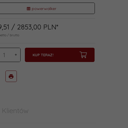
powerwalker
9,
51
/ 2853,00
PLN*
netto / brutto
KUP TERAZ!
 Klientów