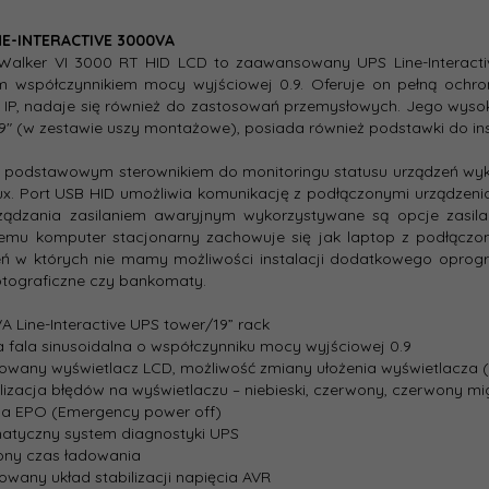
try produktu
NE-INTERACTIVE 3000VA
tektura
alker VI 3000 RT HID LCD to zaawansowany UPS Line-Interactive 
line-interactive
:
 współczynnikiem mocy wyjściowej 0.9. Oferuje on pełną ochronę
IP, nadaje się również do zastosowań przemysłowych. Jego wyso
19" (w zestawie uszy montażowe), posiada również podstawki do ins
4
ania:
st podstawowym sterownikiem do monitoringu statusu urządzeń w
ux. Port USB HID umożliwia komunikację z podłączonymi urządzen
rzymania
ządzania zasilaniem awaryjnym wykorzystywane są opcje zasil
3
ążenie
temu komputer stacjonarny zachowuje się jak laptop z podłączon
:
ń w których nie mamy możliwości instalacji dodatkowego oprogra
fotograficzne czy bankomaty.
transferu
6
.):
A Line-Interactive UPS tower/19” rack
a fala sinusoidalna o współczynniku mocy wyjściowej 0.9
owany wyświetlacz LCD, możliwość zmiany ułożenia wyświetlacza
Act:
Link
lizacja błędów na wyświetlaczu – niebieski, czerwony, czerwony mi
ja EPO (Emergency power off)
:
240
matyczny system diagnostyki UPS
ony czas ładowania
wany układ stabilizacji napięcia AVR
da