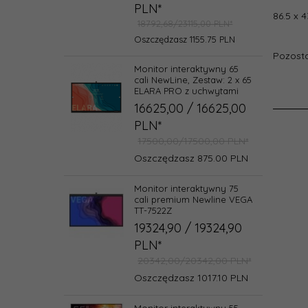
PLN*
86.5 x 
18792,68/23115,00 PLN*
Oszczędzasz 1155.75 PLN
Pozosta
Monitor interaktywny 65
cali NewLine, Zestaw: 2 x 65
ELARA PRO z uchwytami
16625,
00
/ 16625,00
PLN*
17500,00/17500,00 PLN*
Oszczędzasz 875.00 PLN
Monitor interaktywny 75
cali premium Newline VEGA
TT-7522Z
19324,
90
/ 19324,90
PLN*
20342,00/20342,00 PLN*
Oszczędzasz 1017.10 PLN
Monitor interaktywny 55