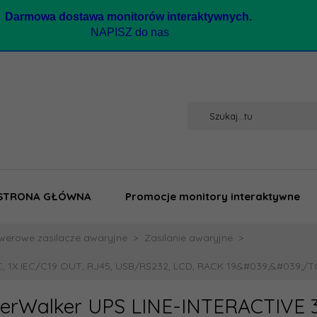
Darmow
a dostawa monitorów interaktywnych.
NAPISZ do nas
STRONA GŁÓWNA
Promocje monitory interaktywne
werowe zasilacze awaryjne
Zasilanie awaryjne
C, 1X IEC/C19 OUT, RJ45, USB/RS232, LCD, RACK 19&#039;&#039;
erWalker UPS LINE-INTERACTIVE 3