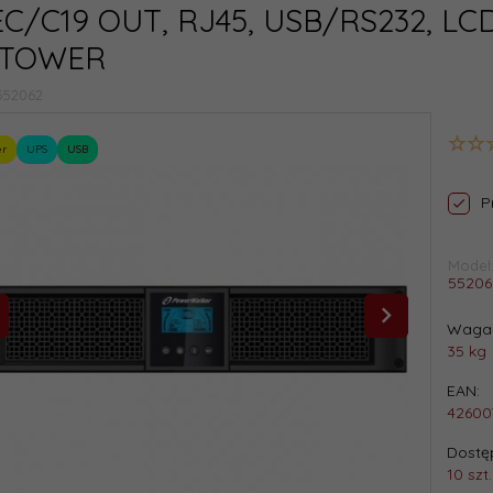
IEC/C19 OUT, RJ45, USB/RS232, LC
'/TOWER
552062
er
UPS
USB
P
Model
55206
Waga 
35
kg
EAN:
42600
Dostęp
10 szt.