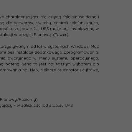
charakteryzujący się czystą falą sinusoidalną i
 dla serwerów, switchy, centrali telefonicznych,
kość to zaledwie 2U. UPS może być instalowany w
talacji w pozycji Pionowej (Tower).
ykorzystywanym od lat w systemach Windows, Mac
iami bez instalacji dodatkowego oprogramowania.
ania awaryjnego w menu systemu operacyjnego,
ą baterią. Seria ta jest najlepszym wyborem dla
mowania np. NAS, niektóre rejestratory cyfrowe,
 (Pionowy/Poziomy)
gający – w zależności od statusu UPS