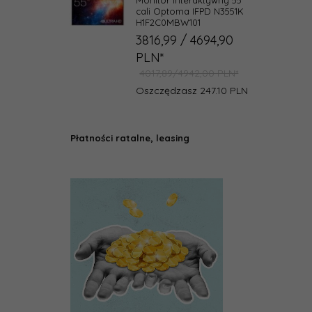
cali Optoma IFPD N3551K
H1F2C0MBW101
3816,
99
/ 4694,90
PLN*
4017,89/4942,00 PLN*
Oszczędzasz 247.10 PLN
Płatności ratalne, leasing