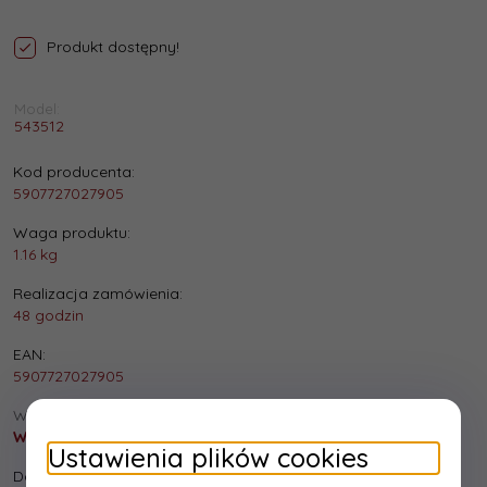
Produkt dostępny!
Model:
543512
Kod producenta:
5907727027905
Waga produktu:
1.16
kg
Realizacja zamówienia:
48 godzin
EAN:
5907727027905
Wysyłka:
Wysyłka gratis!
Ustawienia plików cookies
Dostępna ilość: