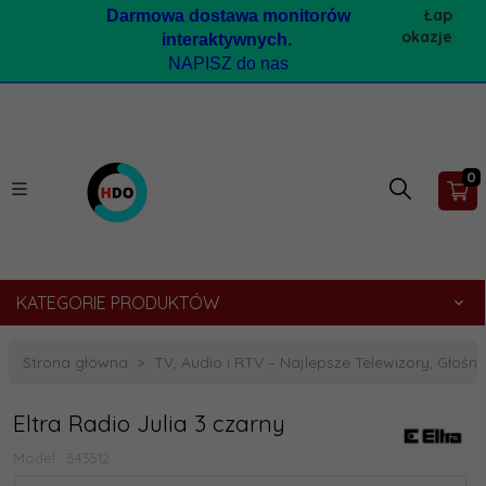
Łap
Darmow
a dostawa monitorów
okazje
interaktywnych.
NAPISZ do nas
0
KATEGORIE PRODUKTÓW
Strona główna
TV, Audio i RTV – Najlepsze Telewizory, Głośnik
Eltra Radio Julia 3 czarny
Model:
543512