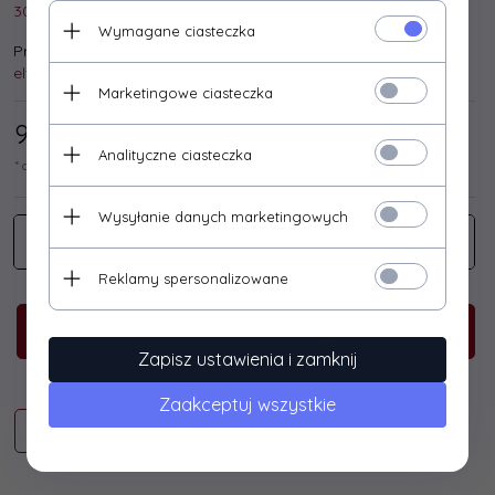
30 szt.
Wymagane ciasteczka
Producent:
eltra
Marketingowe ciasteczka
91,
87
/ 113,00
PLN*
Analityczne ciasteczka
* cena netto / brutto
Wysyłanie danych marketingowych
Reklamy spersonalizowane
KUP TERAZ!
Zapisz ustawienia i zamknij
Zaakceptuj wszystkie