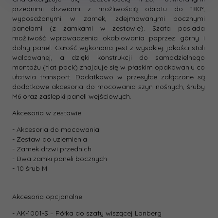
przednimi drzwiami z możliwością obrotu do 180°,
wyposażonymi w zamek, zdejmowanymi bocznymi
panelami (z zamkami w zestawie). Szafa posiada
możliwość wprowadzenia okablowania poprzez górny i
dolny panel. Całość wykonana jest z wysokiej jakości stali
walcowanej, a dzięki konstrukcji do samodzielnego
montażu (flat pack) znajduje się w płaskim opakowaniu co
ułatwia transport. Dodatkowo w przesyłce załączone są
dodatkowe akcesoria do mocowania szyn nośnych, śruby
M6 oraz zaślepki paneli wejściowych.
Akcesoria w zestawie:
- Akcesoria do mocowania
- Zestaw do uziemienia
- Zamek drzwi przednich
- Dwa zamki paneli bocznych
- 10 śrub M
Akcesoria opcjonalne:
- AK-1001-S – Półka do szafy wiszącej Lanberg