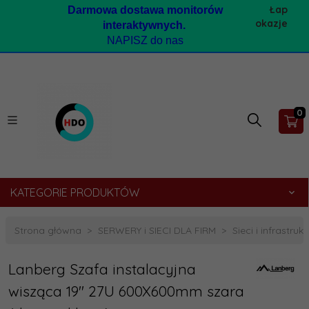
Łap
Darmow
a dostawa monitorów
okazje
interaktywnych.
NAPISZ do nas
0
KATEGORIE PRODUKTÓW
Strona główna
SERWERY i SIECI DLA FIRM
Sieci i infrastruk
Lanberg Szafa instalacyjna
wisząca 19'' 27U 600X600mm szara