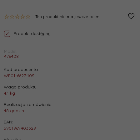
Ten produkt nie ma jeszcze ocen
Produkt dostępny!
Model:
476408
Kod producenta:
WF01-6627-10S
Waga produktu:
4.1
kg
Realizacja zamówienia:
48 godzin
EAN:
5901969403329
Wysyłka: