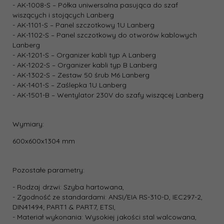
- AK-1008-S – Półka uniwersalna pasująca do szaf
wiszących i stojących Lanberg
- AK-1101-S – Panel szczotkowy 1U Lanberg
- AK-1102-S – Panel szczotkowy do otworów kablowych
Lanberg
- AK-1201-S – Organizer kabli typ A Lanberg
- AK-1202-S – Organizer kabli typ B Lanberg
- AK-1302-S – Zestaw 50 śrub M6 Lanberg
- AK-1401-S – Zaślepka 1U Lanberg
- AK-1501-B – Wentylator 230V do szafy wiszącej Lanberg
Wymiary:
600x600x1304 mm
Pozostałe parametry:
- Rodzaj drzwi: Szyba hartowana,
- Zgodność ze standardami: ANSI/EIA RS-310-D, IEC297-2,
DIN41494; PART1 & PART7, ETSI,
- Materiał wykonania: Wysokiej jakości stal walcowana,