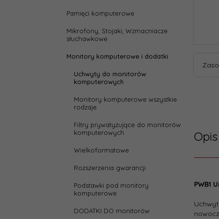
Pamięci komputerowe
Mikrofony, Stojaki, Wzmacniacze
słuchawkowe
Monitory komputerowe i dodatki
Zaso
Uchwyty do monitorów
komputerowych
Monitory komputerowe wszystkie
rodzaje
Filtry prywatyzujące do monitorów
komputerowych
Opis
Wielkoformatowe
Rozszerzenia gwarancji
Parame
PWB1 U
Podstawki pod monitory
komputerowe
depth
Uchwyt
DODATKI DO monitorów
nowocze