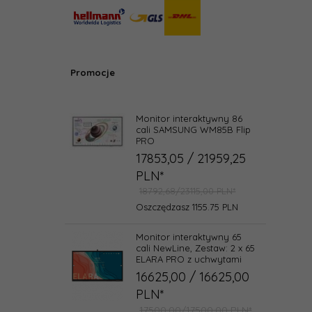
Promocje
Monitor interaktywny 86
cali SAMSUNG WM85B Flip
PRO
17853,
05
/ 21959,25
PLN*
18792,68/23115,00 PLN*
Oszczędzasz 1155.75 PLN
Monitor interaktywny 65
cali NewLine, Zestaw: 2 x 65
ELARA PRO z uchwytami
16625,
00
/ 16625,00
PLN*
17500,00/17500,00 PLN*