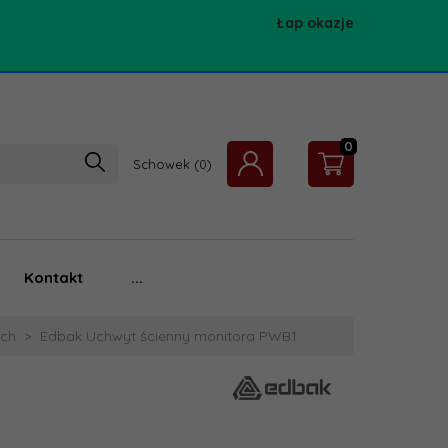
Łap okazje
0
Schowek
Kontakt
...
ych
Edbak Uchwyt ścienny monitora PWB1