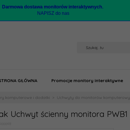
Darmow
a dostawa monitorów interaktywnych.
NAPISZ do nas
STRONA GŁÓWNA
Promocje monitory interaktywne
ry komputerowe i dodatki
Uchwyty do monitorów komputerow
ak Uchwyt ścienny monitora PWB1
466648