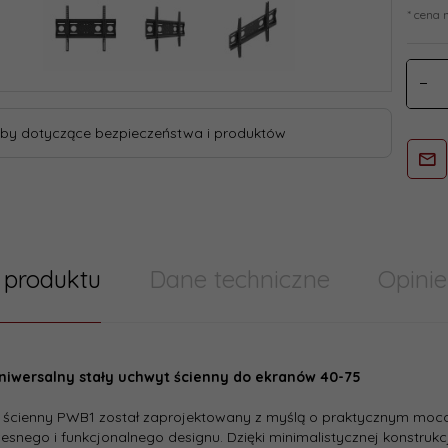
* cena 
by dotyczące bezpieczeństwa i produktów
 produktu
Dane techniczne
Opinie
try/ Cechy produktu szablony skumulowane
niwersalny stały uchwyt ścienny do ekranów 40-75
:
40
 ścienny PWB1 został zaprojektowany z myślą o praktycznym moc
snego i funkcjonalnego designu. Dzięki minimalistycznej konstrukcj