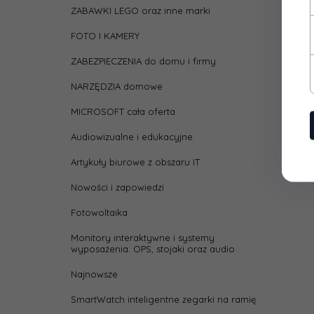
ZABAWKI LEGO oraz inne marki
FOTO I KAMERY
ZABEZPIECZENIA do domu i firmy
NARZĘDZIA domowe
MICROSOFT cała oferta
Audiowizualne i edukacyjne
Artykuły biurowe z obszaru IT
Nowości i zapowiedzi
Fotowoltaika
Monitory interaktywne i systemy
wyposażenia: OPS, stojaki oraz audio
Najnowsze
SmartWatch inteligentne zegarki na ramię