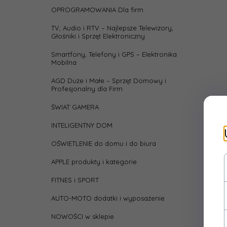
OPROGRAMOWANIA Dla firm
Stand
VESA
TV, Audio i RTV – Najlepsze Telewizory,
Głośniki i Sprzęt Elektroniczny
Uchw
Smartfony, Telefony i GPS – Elektronika
naroż
Mobilna
width
AGD Duże i Małe – Sprzęt Domowy i
Profesjonalny dla Firm
ŚWIAT GAMERA
INTELIGENTNY DOM
OŚWIETLENIE do domu i do biura
APPLE produkty i kategorie
FITNES i SPORT
AUTO-MOTO dodatki i wyposażenie
NOWOŚCI w sklepie