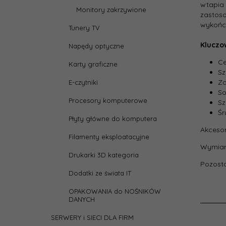
heigh
wtapia
Monitory zakrzywione
zastoso
wykończ
Tunery TV
Kolor
Kluczo
Napędy optyczne
Obcią
Ce
Karty graficzne
(maks
Sz
Za
E-czytniki
Przek
So
ekran
Procesory komputerowe
Sz
(maks
Śr
Płyty główne do komputera
Przek
Akcesor
ekran
Filamenty eksploatacyjne
Wymiar
Drukarki 3D kategoria
Przez
Pozosta
Dodatki ze świata IT
Regul
OPAKOWANIA do NOŚNIKÓW
wysię
DANYCH
SERWERY i SIECI DLA FIRM
Rodza