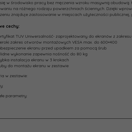
t:
700
 się w środowisko pracy bez męczenia wzroku masywną obudową. 
waniu na różnego rodzaju powierzchniach ściennych. Dzięki wpr
eniu znajduje zastosowanie w miejscach użyteczności publicznej, 
:
Czarny
we cechy:
żenie
80
rtyfikat TUV Uniwersalność- zaprojektowany do ekranów z zakresu
.):
eroki zakres otworów montażowych VESA max. do 600×400
bezpieczenie ekranu przed upadkiem za pomocą śrub
ątna
lidne wykonanie zapewnia nośność do 80 kg
u
75
ybka instalacja ekranu w 3 krokach
.):
uby do montażu ekranu w zestawie
ątna
ia w zestawie:
40
u (min.):
y:
naczenie:
Monitory
łe parametry:
acja
Nie
gu:
j:
Ścienny