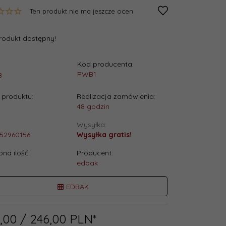
Ten produkt nie ma jeszcze ocen
rodukt dostępny!
Kod producenta:
:
PWB1
8
produktu:
Realizacja zamówienia:
48 godzin
Wysyłka:
52960156
Wysyłka gratis!
na ilość:
Producent:
edbak
EDBAK
,
00
/ 246,00
PLN*