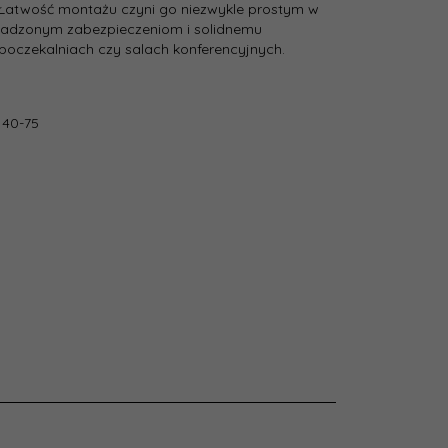
Łatwość montażu czyni go niezwykle prostym w
owadzonym zabezpieczeniom i solidnemu
poczekalniach czy salach konferencyjnych.
 40-75