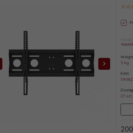
P
Model
46664
Waga 
3
kg
EAN:
59082
Dostęp
27 szt.
200