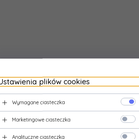
ard
600 x 400
:
yt
Nie
ny:
:
220
Ustawienia plików cookies
Wymagane ciasteczka
Marketingowe ciasteczka
Analityczne ciasteczka