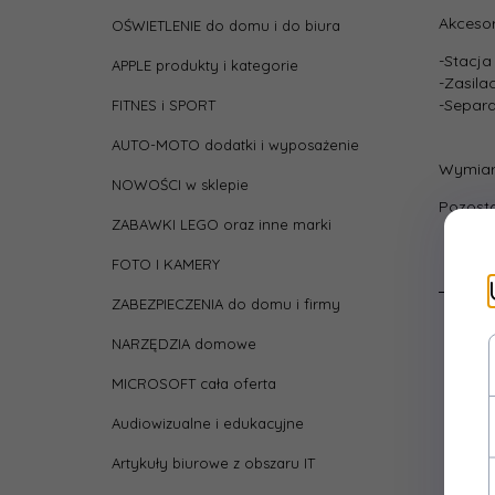
Akcesor
OŚWIETLENIE do domu i do biura
-Stacja
APPLE produkty i kategorie
-Zasila
-Separa
FITNES i SPORT
AUTO-MOTO dodatki i wyposażenie
Wymiar
NOWOŚCI w sklepie
Pozosta
ZABAWKI LEGO oraz inne marki
FOTO I KAMERY
ZABEZPIECZENIA do domu i firmy
NARZĘDZIA domowe
MICROSOFT cała oferta
Audiowizualne i edukacyjne
Artykuły biurowe z obszaru IT