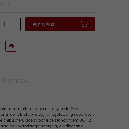
netto / brutto
KUP TERAZ!
 Klientów
eń mobilnych o natężeniu prądu do 2.4A .
na lub tabletu w stacji a regulowany separator,
e chipy sterujące zgodne ze standardem BC 1.2
danie odpowiedniego napięcia, o odłączanie