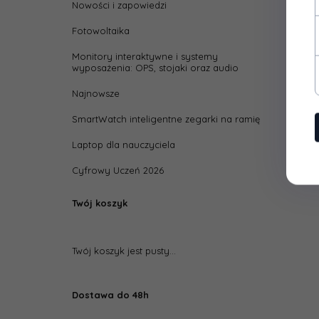
Nowości i zapowiedzi
Fotowoltaika
Monitory interaktywne i systemy
wyposażenia: OPS, stojaki oraz audio
Najnowsze
SmartWatch inteligentne zegarki na ramię
Laptop dla nauczyciela
Cyfrowy Uczeń 2026
Twój koszyk
Twój koszyk jest pusty...
Dostawa do 48h