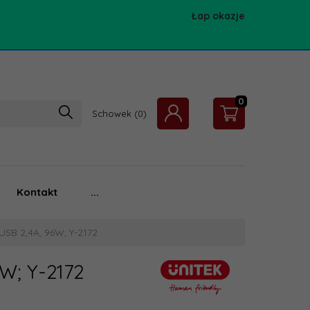
Łap okazje
0
Schowek
Kontakt
...
USB 2,4A, 96W; Y-2172
6W; Y-2172