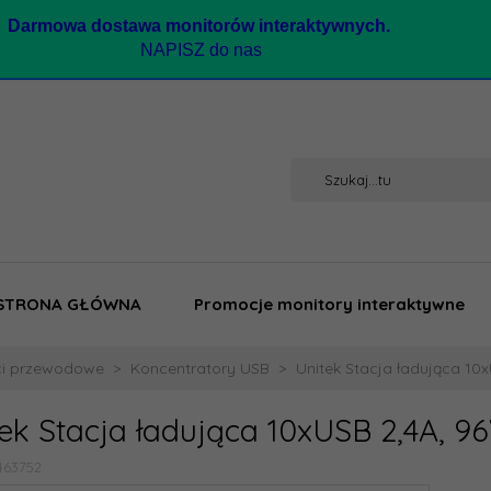
Darmow
a dostawa monitorów interaktywnych.
NAPISZ do nas
STRONA GŁÓWNA
Promocje monitory interaktywne
ci przewodowe
Koncentratory USB
Unitek Stacja ładująca 10x
ek Stacja ładująca 10xUSB 2,4A, 9
463752