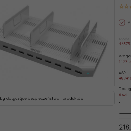
P
Model
46375
Waga 
1.123
k
EAN:
48941
Dostęp
6 szt.
by dotyczące bezpieczeństwa i produktów
218,