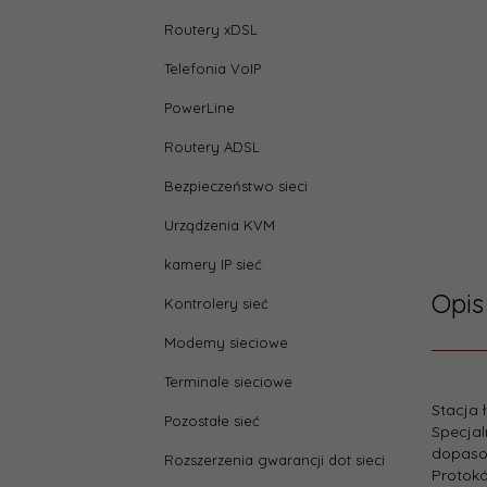
Routery xDSL
Telefonia VoIP
PowerLine
Routery ADSL
Bezpieczeństwo sieci
Urządzenia KVM
kamery IP sieć
Opis
Kontrolery sieć
Modemy sieciowe
Terminale sieciowe
Parame
Stacja 
Pozostałe sieć
Specjal
depth
dopasow
Rozszerzenia gwarancji dot sieci
Protokó