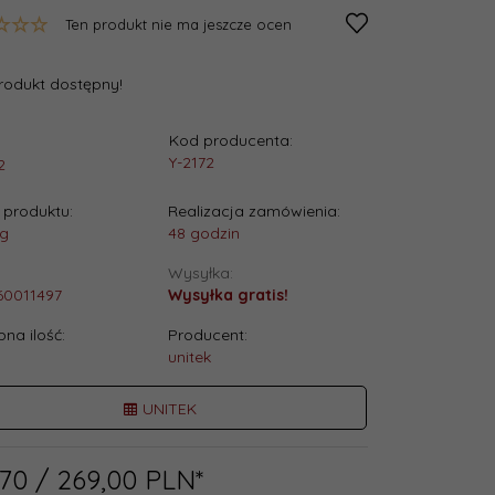
Ten produkt nie ma jeszcze ocen
rodukt dostępny!
Kod producenta:
:
Y-2172
2
produktu:
Realizacja zamówienia:
g
48 godzin
Wysyłka:
60011497
Wysyłka gratis!
na ilość:
Producent:
unitek
UNITEK
70
/ 269,00
PLN*