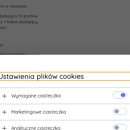
ia w zestawie:
 ładująca 10 portów
cz + kabel zasilający
tor
y:
łe parametry:
Ustawienia plików cookies
Wymagane ciasteczka
Marketingowe ciasteczka
Analityczne ciasteczka