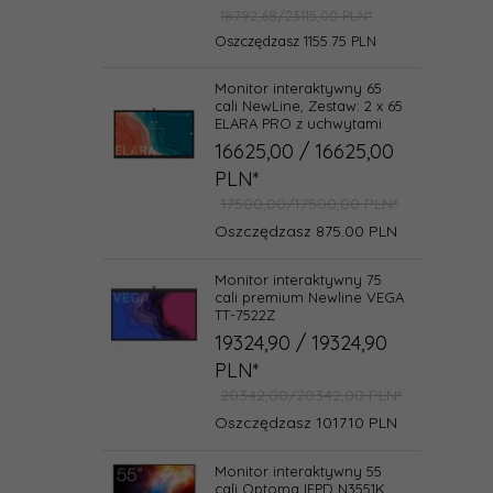
18792,68/23115,00 PLN*
Oszczędzasz 1155.75 PLN
Monitor interaktywny 65
cali NewLine, Zestaw: 2 x 65
ELARA PRO z uchwytami
16625,
00
/ 16625,00
PLN*
17500,00/17500,00 PLN*
Oszczędzasz 875.00 PLN
Monitor interaktywny 75
cali premium Newline VEGA
TT-7522Z
19324,
90
/ 19324,90
PLN*
20342,00/20342,00 PLN*
Oszczędzasz 1017.10 PLN
Monitor interaktywny 55
cali Optoma IFPD N3551K