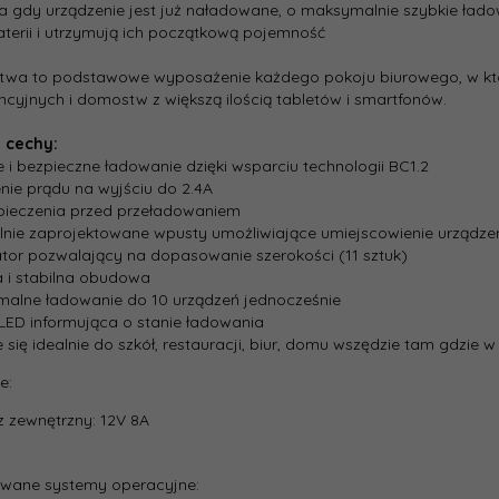
t:
260
ia gdy urządzenie jest już naładowane, o maksymalnie szybkie łado
aterii i utrzymują ich początkową pojemność
:
Biały
stwa to podstawowe wyposażenie każdego pokoju biurowego, w któ
ncyjnych i domostw z większą ilością tabletów i smartfonów.
a
10
 cechy:
w:
e i bezpieczne ładowanie dzięki wsparciu technologii BC1.2
nie prądu na wyjściu do 2.4A
wanie
Tak
pieczenia przed przeładowaniem
zeń:
lnie zaprojektowane wpusty umożliwiające umiejscowienie urządzen
tor pozwalający na dopasowanie szerokości (11 sztuk)
:
10 x USB Type A Żeńska
a i stabilna obudowa
alne ładowanie do 10 urządzeń jednocześnie
LED informująca o stanie ładowania
j:
Aktywny
 się idealnie do szkół, restauracji, biur, domu wszędzie tam gdzie 
e:
ard:
USB 2.0
z zewnętrzny: 12V 8A
:
80
iwane systemy operacyjne: