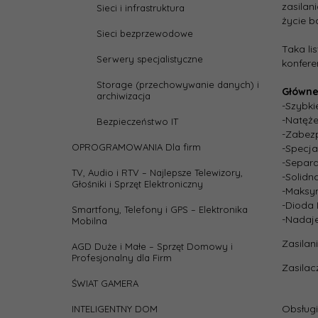
heigh
zasilan
Sieci i infrastruktura
życie b
Sieci bezprzewodowe
Kolor
Taka li
Serwery specjalistyczne
konfere
Liczb
Storage (przechowywanie danych) i
Główne
portó
archiwizacja
-Szybki
-Natęże
Łado
Bezpieczeństwo IT
-Zabez
urząd
OPROGRAMOWANIA Dla firm
-Specja
-Separa
Porty
TV, Audio i RTV – Najlepsze Telewizory,
-Solidn
Głośniki i Sprzęt Elektroniczny
-Maksym
-Dioda 
Rodza
Smartfony, Telefony i GPS – Elektronika
-Nadaje
Mobilna
Zasilani
Stand
AGD Duże i Małe – Sprzęt Domowy i
Profesjonalny dla Firm
Zasilac
ŚWIAT GAMERA
width
Obsług
INTELIGENTNY DOM