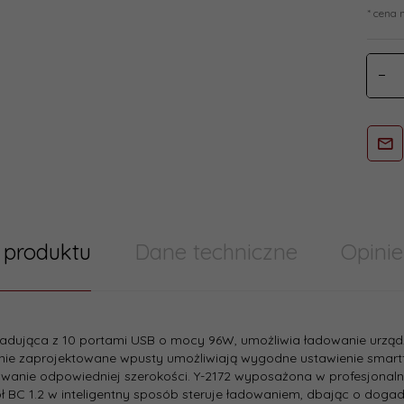
* cena 
 produktu
Dane techniczne
Opinie
try/ Cechy produktu szablony skumulowane
ładująca z 10 portami USB o mocy 96W, umożliwia ładowanie urządz
nie zaprojektowane wpusty umożliwiają wygodne ustawienie smartfo
:
160
anie odpowiedniej szerokości. Y-2172 wyposażona w profesjonaln
ł BC 1.2 w inteligentny sposób steruje ładowaniem, dbając o doga