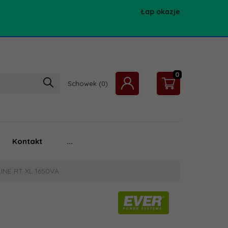
Łap okazje
0
Schowek
Kontakt
...
INE RT XL 1650VA