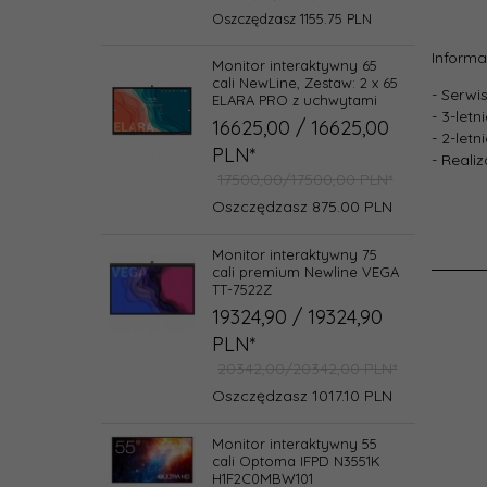
Oszczędzasz 1155.75 PLN
Informa
Monitor interaktywny 65
cali NewLine, Zestaw: 2 x 65
- Serwi
ELARA PRO z uchwytami
- 3-let
16625,
00
/ 16625,00
- 2-let
PLN*
- Reali
17500,00/17500,00 PLN*
Oszczędzasz 875.00 PLN
Monitor interaktywny 75
cali premium Newline VEGA
TT-7522Z
19324,
90
/ 19324,90
PLN*
20342,00/20342,00 PLN*
Oszczędzasz 1017.10 PLN
Monitor interaktywny 55
cali Optoma IFPD N3551K
H1F2C0MBW101