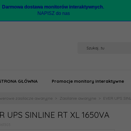
Darmow
a dostawa monitorów interaktywnych.
NAPISZ do nas
STRONA GŁÓWNA
Promocje monitory interaktywne
werowe zasilacze awaryjne
Zasilanie awaryjne
EVER UPS SINL
R UPS SINLINE RT XL 1650VA
461303