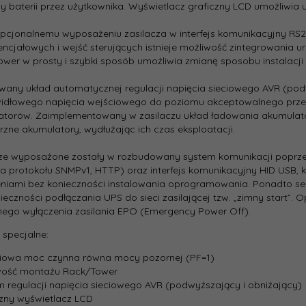
 baterii przez użytkownika. Wyświetlacz graficzny LCD umożliwia 
4
ania:
opcjonalnemu wyposażeniu zasilacza w interfejs komunikacyjny R
ncjałowych i wejść sterujących istnieje możliwość zintegrowania
rzymania
wer w prosty i szybki sposób umożliwia zmianę sposobu instalacji 
3
ążenie
:
ny układ automatycznej regulacji napięcia sieciowego AVR (pod
idłowego napięcia wejściowego do poziomu akceptowalnego przez 
atorów. Zaimplementowany w zasilaczu układ ładowania akumulat
ączenia
3
zne akumulatory, wydłużając ich czas eksploatacji.
.):
ze wyposażone zostały w rozbudowany system komunikacji poprzez 
transferu
a protokołu SNMPv1, HTTP) oraz interfejs komunikacyjny HID USB, 
0
.):
niami bez konieczności instalowania oprogramowania. Ponadto seri
ieczności podłączania UPS do sieci zasilającej tzw. „zimny start”. 
ego wyłączenia zasilania EPO (Emergency Power Off).
:
250
 specjalne:
t:
550
ciowa moc czynna równa mocy pozornej (PF=1)
iwość montażu Rack/Tower
m regulacji napięcia sieciowego AVR (podwyższający i obniżający)
:
Czarny
czny wyświetlacz LCD