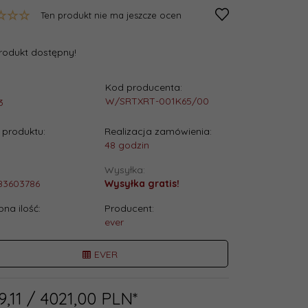
Ten produkt nie ma jeszcze ocen
rodukt dostępny!
Kod producenta:
:
W/SRTXRT-001K65/00
3
produktu:
Realizacja zamówienia:
48 godzin
Wysyłka:
83603786
Wysyłka gratis!
na ilość:
Producent:
ever
EVER
9,
11
/ 4021,00
PLN*