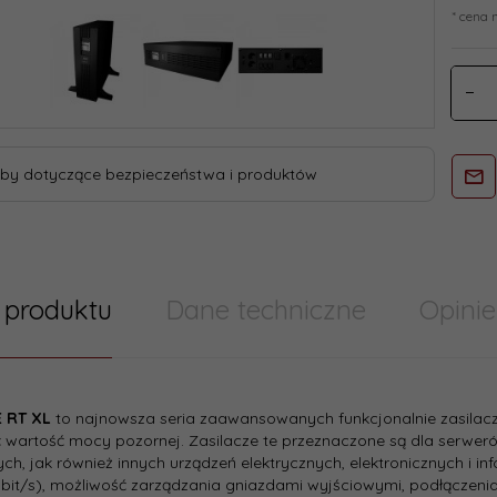
* cena 
by dotyczące bezpieczeństwa i produktów
 produktu
Dane techniczne
Opinie
try/ Cechy produktu szablony skumulowane
E RT XL
to najnowsza seria zaawansowanych funkcjonalnie zasilac
tektura
 wartość mocy pozornej. Zasilacze te przeznaczone są dla serweró
line-interactive
:
ch, jak również innych urządzeń elektrycznych, elektronicznych i inf
bit/s), możliwość zarządzania gniazdami wyjściowymi, podłączen