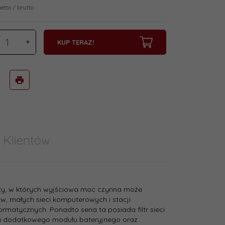
netto / brutto
KUP TERAZ!
 Klientów
zy, w których wyjściowa moc czynna może
w, małych sieci komputerowych i stacji
ormatycznych. Ponadto seria ta posiada filtr sieci
ia dodatkowego modułu bateryjnego oraz