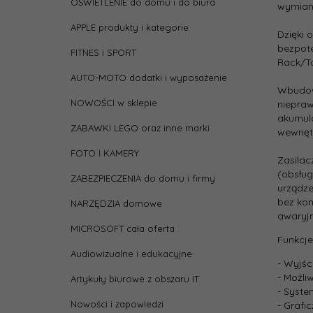
OŚWIETLENIE do domu i do biura
Czas
wymiany
ładow
APPLE produkty i kategorie
Dzięki 
Czas
bezpote
FITNES i SPORT
podt
Rack/To
(obci
AUTO-MOTO dodatki i wyposażenie
100%)
Wbudowa
NOWOŚCI w sklepie
niepraw
Czas
akumul
ZABAWKI LEGO oraz inne marki
przeł
wewnętr
(maks
FOTO I KAMERY
Zasilac
Czas 
(obsług
ZABEZPIECZENIA do domu i firmy
(maks
urządze
bez kon
NARZĘDZIA domowe
awaryjn
depth
MICROSOFT cała oferta
Funkcje
Audiowizualne i edukacyjne
heigh
- Wyjś
- Możl
Artykuły biurowe z obszaru IT
- Syste
Kolor
Nowości i zapowiedzi
- Grafi