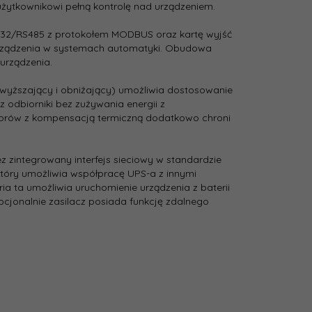
użytkownikowi pełną kontrolę nad urządzeniem.
S232/RS485 z protokołem MODBUS oraz kartę wyjść
 urządzenia w systemach automatyki. Obudowa
urządzenia.
wyższający i obniżający) umożliwia dostosowanie
odbiorniki bez zużywania energii z
orów z kompensacją termiczną dodatkowo chroni
zintegrowany interfejs sieciowy w standardzie
który umożliwia współpracę UPS-a z innymi
a ta umożliwia uruchomienie urządzenia z baterii
Opcjonalnie zasilacz posiada funkcję zdalnego