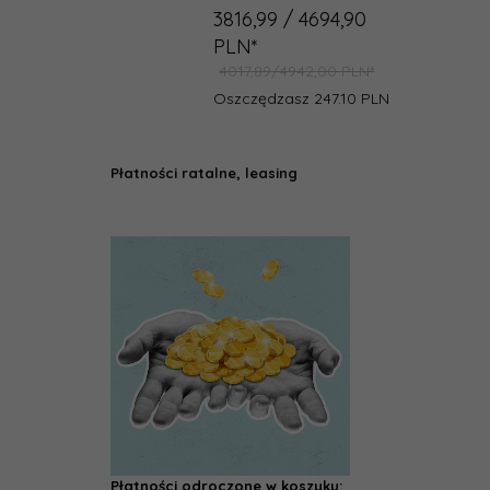
3816,
99
/ 4694,90
PLN*
4017,89/4942,00 PLN*
Oszczędzasz 247.10 PLN
Płatności ratalne, leasing
Płatności odroczone w koszyku: