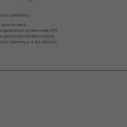
cje o gwarancji:
s door-to-door
nia gwarancja na eletronikę UPS
nia gwarancja na akumulatory
zacja naprawy w 2 dni robocze