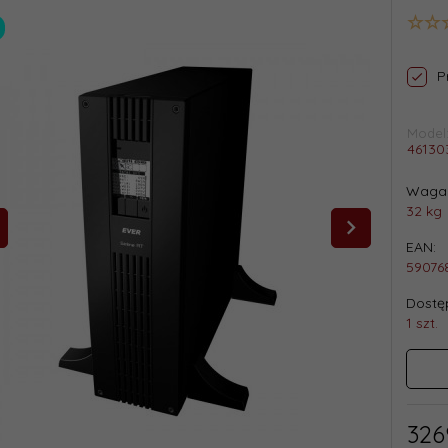
P
Model
46130
Waga 
32
kg
EAN:
59076
Dostęp
1 szt.
326