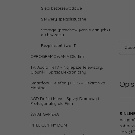
Sieci bezprzewodowe
Serwery specjalistyczne
Storage (przechowywanie danych) i
archiwizacja
Bezpieczeństwo IT
Zaso
OPROGRAMOWANIA Dla firm
TV, Audio i RTV – Najlepsze Telewizory,
Głośniki i Sprzęt Elektroniczny
Opis
Smartfony, Telefony i GPS – Elektronika
Mobilna
AGD Duże i Małe – Sprzęt Domowy i
Profesjonalny dla Firm
Parame
SINLIN
ŚWIAT GAMERA
Archi
osiągać
UPS-a
INTELIGENTNY DOM
roboczy
LAN (1G