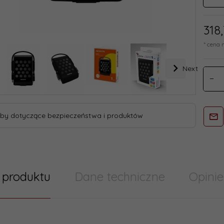
318,
* cena 
Next
by dotyczące bezpieczeństwa i produktów
 produktu
Dane techniczne
Opinie
try/ Cechy produktu szablony skumulowane