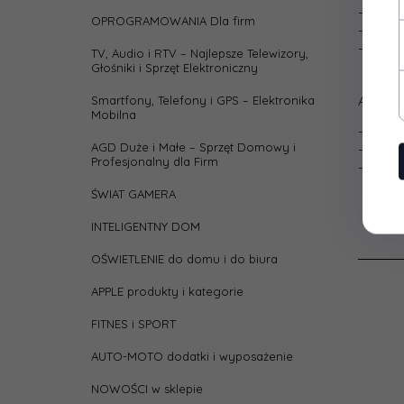
- Windo
OPROGRAMOWANIA Dla firm
- Mac O
- Linux
TV, Audio i RTV – Najlepsze Telewizory,
Głośniki i Sprzęt Elektroniczny
Smartfony, Telefony i GPS – Elektronika
Akcesor
Mobilna
- Dysk
AGD Duże i Małe – Sprzęt Domowy i
- Kabel
Profesjonalny dla Firm
- Instru
ŚWIAT GAMERA
INTELIGENTNY DOM
OŚWIETLENIE do domu i do biura
APPLE produkty i kategorie
FITNES i SPORT
AUTO-MOTO dodatki i wyposażenie
NOWOŚCI w sklepie