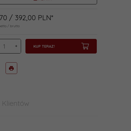
70
/ 392,00
PLN*
netto / brutto
KUP TERAZ!
 Klientów