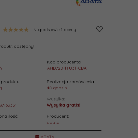
Na podstawie
1
oceny
rodukt dostępny!
Kod producenta:
:
AHD720-1TU31-CBK
0
produktu:
Realizacja zamówienia:
g
48 godzin
Wysyłka:
66963351
Wysyłka gratis!
na ilość:
Producent:
.
adata
ADATA