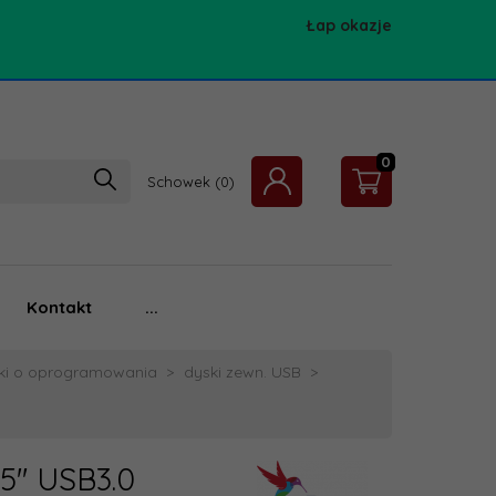
Łap okazje
0
Schowek
Kontakt
...
tki o oprogramowania
dyski zewn. USB
'' USB3.0