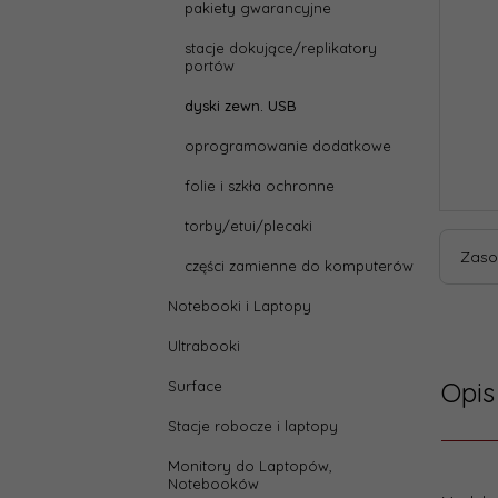
pakiety gwarancyjne
stacje dokujące/replikatory
portów
dyski zewn. USB
oprogramowanie dodatkowe
folie i szkła ochronne
torby/etui/plecaki
Zaso
części zamienne do komputerów
Notebooki i Laptopy
Ultrabooki
Opis
Surface
Stacje robocze i laptopy
Monitory do Laptopów,
Notebooków
Parame