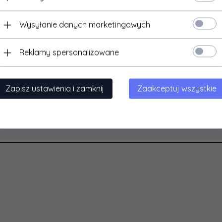
ws XP/Vista/7/8/8.1
S X 10.6 lub nowszy
Wysyłanie danych marketingowych
 Kernel 2.6 lub nowszy
Reklamy spersonalizowane
ia w zestawie:
 USB 3.0
Zapisz ustawienia i zamknij
Zaakceptuj wszystkie
kcja obsługi