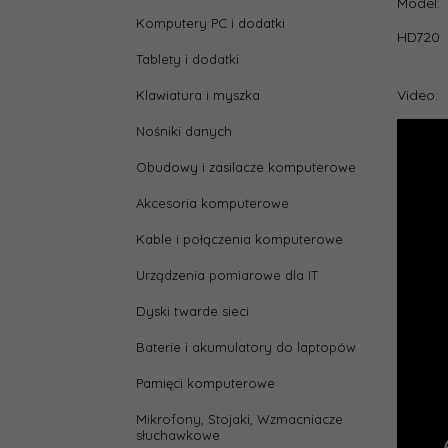
Model:
Komputery PC i dodatki
depth
HD720
Tablety i dodatki
Form
szero
Video:
Klawiatura i myszka
Nośniki danych
Głębo
Obudowy i zasilacze komputerowe
heigh
Akcesoria komputerowe
Kable i połączenia komputerowe
Interf
dysku
Urządzenia pomiarowe dla IT
Klasa
Dyski twarde sieci
szcze
Baterie i akumulatory do laptopów
Kolor
Pamięci komputerowe
Poje
Mikrofony, Stojaki, Wzmacniacze
słuchawkowe
dysku