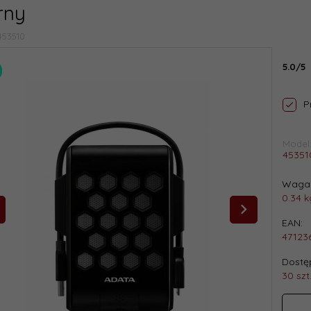
rny
453510
5.0/5
P
Model
45351
Waga 
0.34
k
EAN:
47123
Dostęp
30 szt