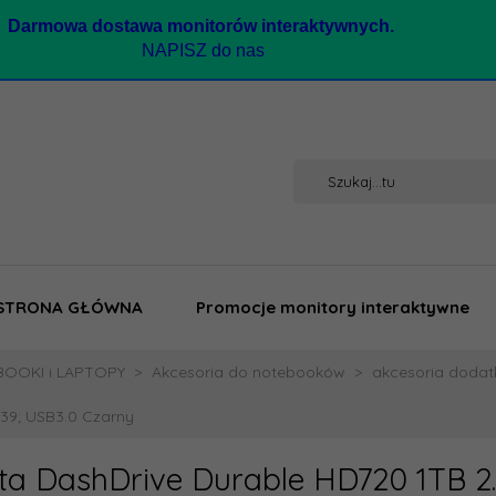
Darmow
a dostawa monitorów interaktywnych.
NAPISZ do nas
STRONA GŁÓWNA
Promocje monitory interaktywne
OOKI i LAPTOPY
Akcesoria do notebooków
akcesoria doda
39; USB3.0 Czarny
ta DashDrive Durable HD720 1TB 2.5