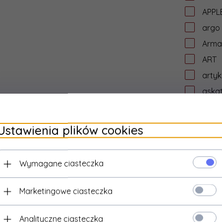
APPL
argo
Arma
ART
artyk
aska
asro
assm
Ustawienia plików cookies
ASUS
ata
Wymagane ciasteczka
aten
AUD
Marketingowe ciasteczka
aude
Audic
Analityczne ciasteczka