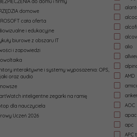
EZPIECZENIA do domu i firmy
alant
RZĘDZIA domowe
alcoa
CROSOFT cała oferta
alcof
iowizualne i edukacyjne
alcov
ykuły biurowe z obszaru IT
alio
ości i zapowiedzi
allvi
owoltaika
alpin
itory interaktywne i systemy wyposażenia: OPS,
AMD
jaki oraz audio
amic
jnowsze
anke
rtWatch inteligentne zegarki na ramię
AOC
top dla nauczyciela
apac
frowy Uczeń 2026
apc
APC t