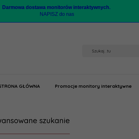
Darmow
a dostawa monitorów interaktywnych.
NAPISZ do nas
STRONA GŁÓWNA
Promocje monitory interaktywne
ansowane szukanie