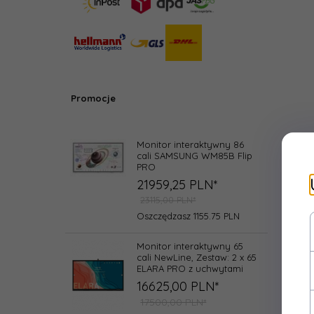
Promocje
Monitor interaktywny 86
cali SAMSUNG WM85B Flip
PRO
21959,
25
PLN*
23115,00 PLN*
Oszczędzasz 1155.75 PLN
Monitor interaktywny 65
cali NewLine, Zestaw: 2 x 65
ELARA PRO z uchwytami
16625,
00
PLN*
17500,00 PLN*