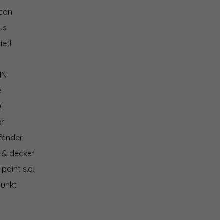
can
us
iet!
IN
e
Q
er
fender
 & decker
 point s.a.
punkt