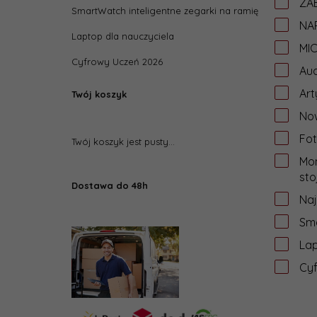
ZAB
SmartWatch inteligentne zegarki na ramię
NA
Laptop dla nauczyciela
MI
Cyfrowy Uczeń 2026
Aud
Art
Twój koszyk
Now
Fot
Twój koszyk jest pusty...
Mon
sto
Dostawa do 48h
Na
Sma
Lap
Cy