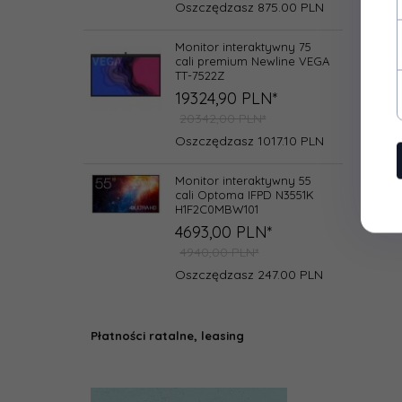
Oszczędzasz 875.00 PLN
Monitor interaktywny 75
cali premium Newline VEGA
TT-7522Z
19324,
90
PLN*
20342,00 PLN*
Oszczędzasz 1017.10 PLN
Monitor interaktywny 55
cali Optoma IFPD N3551K
H1F2C0MBW101
4693,
00
PLN*
4940,00 PLN*
Oszczędzasz 247.00 PLN
Płatności ratalne, leasing