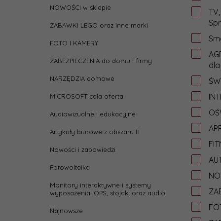
NOWOŚCI w sklepie
TV,
Spr
ZABAWKI LEGO oraz inne marki
Sma
FOTO I KAMERY
AGD
ZABEZPIECZENIA do domu i firmy
dla
NARZĘDZIA domowe
ŚW
IN
MICROSOFT cała oferta
OŚW
Audiowizualne i edukacyjne
APP
Artykuły biurowe z obszaru IT
FIT
Nowości i zapowiedzi
AU
Fotowoltaika
NO
Monitory interaktywne i systemy
ZAB
wyposażenia: OPS, stojaki oraz audio
FO
Najnowsze