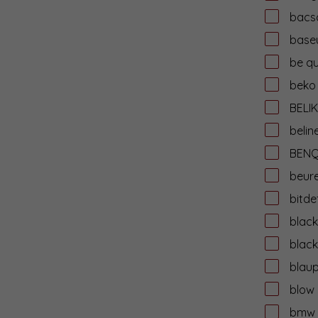
bacs
base
be qu
beko
BELIK
belin
BEN
beur
bitde
black
black
blau
blow
bmw