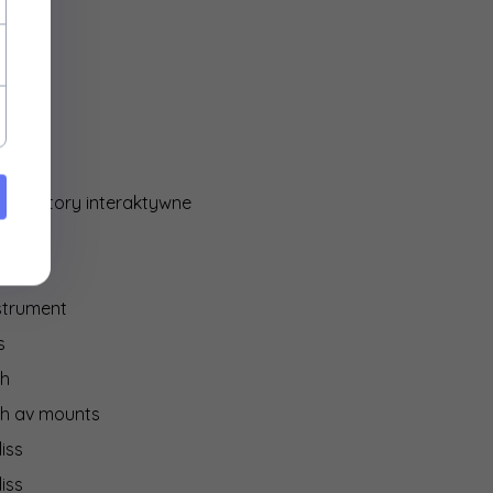
ocore
y
media
IO
 monitory interaktywne
on
strument
s
ch
ch av mounts
iss
iss