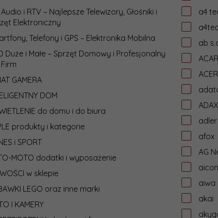
 Audio i RTV – Najlepsze Telewizory, Głośniki i
a4 te
zęt Elektroniczny
a4te
rtfony, Telefony i GPS – Elektronika Mobilna
ab s.
 Duże i Małe – Sprzęt Domowy i Profesjonalny
ACA
 Firm
ACER
IAT GAMERA
adat
TELIGENTNY DOM
ADA
IETLENIE do domu i do biura
adler
LE produkty i kategorie
afox
NES i SPORT
AG N
TO-MOTO dodatki i wyposażenie
aico
WOŚCI w sklepie
aiwa
AWKI LEGO oraz inne marki
akai
TO I KAMERY
akyg