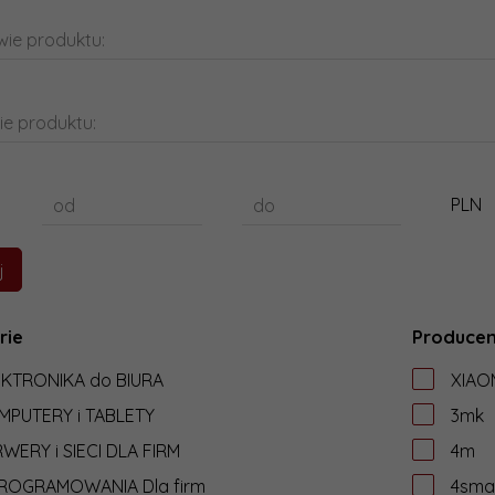
ie produktu:
ie produktu:
PLN
od
do
rie
Producen
EKTRONIKA do BIURA
XIAO
MPUTERY i TABLETY
3mk
WERY i SIECI DLA FIRM
4m
ROGRAMOWANIA Dla firm
4sma