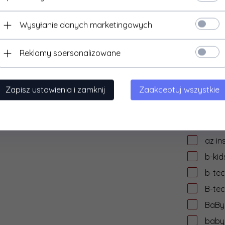
audi
Wysyłanie danych marketingowych
auke
AVer
Reklamy spersonalizowane
aver
AVIZ
Zapisz ustawienia i zamknij
Zaakceptuj wszystkie
AVtek
AWEI
axag
az in
b-kid
b-te
B-te
BaByl
babyl