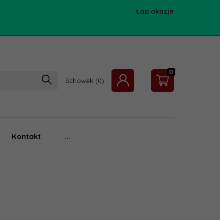
Łap okazje
0
Schowek
Kontakt
...