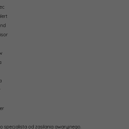
ec
lert
ind
isor
ew
a
a
r
er
o specjalista od zasilania awaryjnego.