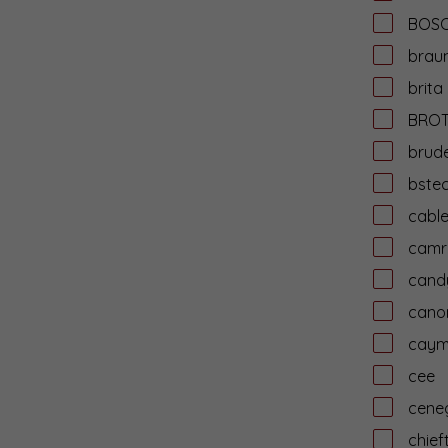
BOS
brau
brita
BRO
brud
bste
cabl
camr
cand
cano
cay
cee
cene
chief