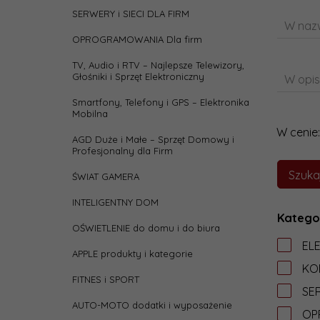
SERWERY i SIECI DLA FIRM
W nazw
OPROGRAMOWANIA Dla firm
TV, Audio i RTV – Najlepsze Telewizory,
Głośniki i Sprzęt Elektroniczny
W opis
Smartfony, Telefony i GPS – Elektronika
Mobilna
W cenie:
AGD Duże i Małe – Sprzęt Domowy i
Profesjonalny dla Firm
ŚWIAT GAMERA
INTELIGENTNY DOM
Katego
OŚWIETLENIE do domu i do biura
EL
APPLE produkty i kategorie
KO
FITNES i SPORT
SER
AUTO-MOTO dodatki i wyposażenie
OP