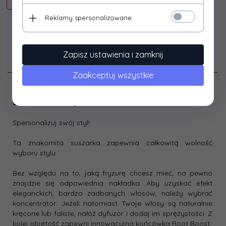
Reklamy spersonalizowane
Zapisz ustawienia i zamknij
Opis produktu
Zaakceptuj wszystkie
D5219
Suszarka Your Style
Spersonalizuj swój styl!
Ta znakomita suszarka zapewnia całkowitą wolność
wyboru stylu.
Bez względu na to, jaką fryzurę chcesz mieć, na pewno
znajdzie się odpowiednia nakładka. Aby uzyskać efekt
eleganckich, bardzo zadbanych włosów, należy wybrać
koncentrator. Jeżeli natomiast Twoje włosy są naturalnie
kręcone lub faliste, nałóż dyfuzor i dodaj im sprężystości. Z
kolei objętość zapewni innowacyjna końcówka Root Boost.