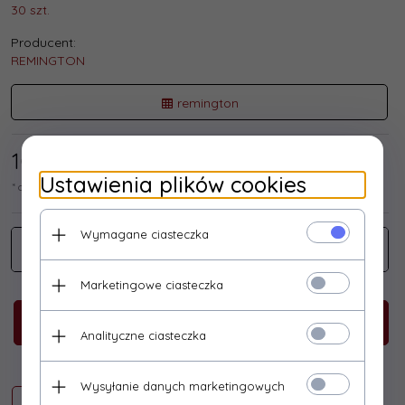
30 szt.
Producent:
REMINGTON
remington
101,
63
/ 125,00
PLN*
Ustawienia plików cookies
* cena netto / brutto
Wymagane ciasteczka
Marketingowe ciasteczka
KUP TERAZ!
Analityczne ciasteczka
Wysyłanie danych marketingowych