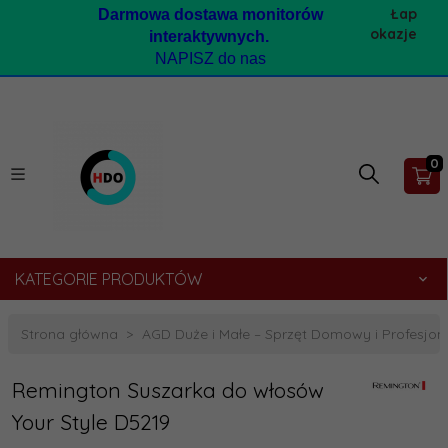
Łap
Darmow
a dostawa monitorów
okazje
interaktywnych.
NAPISZ do nas
0
KATEGORIE PRODUKTÓW
Strona główna
AGD Duże i Małe – Sprzęt Domowy i Profesjona
Remington Suszarka do włosów
Your Style D5219