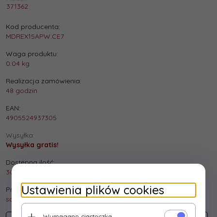
371362
Kod producenta:
MDREX15APW.CE7
Waga produktu:
0.04
kg
Realizacja zamówienia:
48 godzin
EAN:
4905524937305
Wysyłka:
Wysyłka gratis!
Dostępna ilość:
30 szt.
Ustawienia plików cookies
Producent:
sony
Wymagane ciasteczka