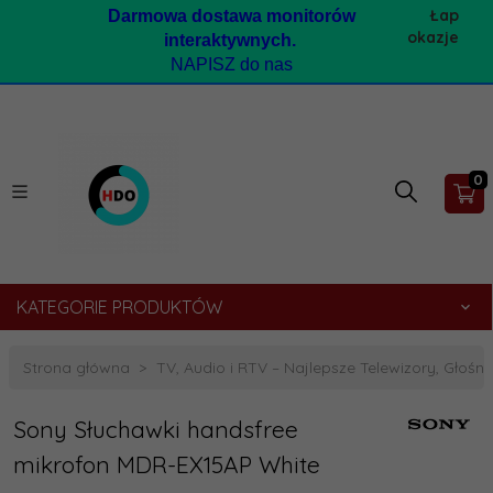
Łap
Darmow
a dostawa monitorów
okazje
interaktywnych.
NAPISZ do nas
0
KATEGORIE PRODUKTÓW
Strona główna
TV, Audio i RTV – Najlepsze Telewizory, Głośnik
Sony Słuchawki handsfree
mikrofon MDR-EX15AP White