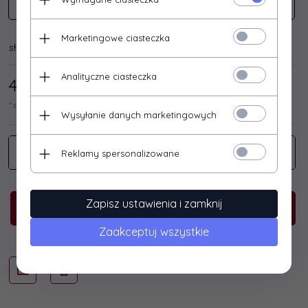
SONY
Marketingowe ciasteczka
słuchawki, słuchawka, buds, ear buds,
Analityczne ciasteczka
43,
90
/ 54,00
PLN*
* cena netto / brutto
Wysyłanie danych marketingowych
Reklamy spersonalizowane
Zapisz ustawienia i zamknij
KUP TERAZ!
Zaakceptuj wszystkie