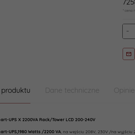
725
* cena 
 produktu
Dane techniczne
Opinie
try/ Cechy produktu szablony skumulowane
art-UPS X 2200VA Rack/Tower LCD 200-240V
tektura
line-interactive
:
art-UPS,1980 Watts /2200 VA
, na wejściu 208V, 230V /na wyjściu 