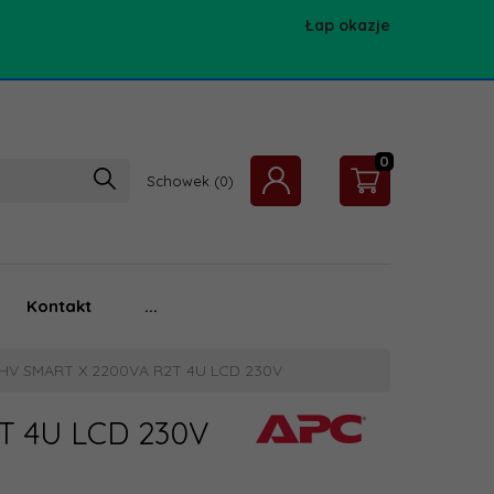
Łap okazje
0
Schowek
Kontakt
...
HV SMART X 2200VA R2T 4U LCD 230V
T 4U LCD 230V