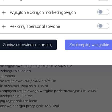
cznik użytkownika
a:
SmartSlot, 1 x USB (Typ B)
Wysyłanie danych marketingowych
y:
Reklamy spersonalizowane
kość: 432 mm
kość: 178 mm
okość: 483 mm
ość w szafie przemysłowej: 4U
Zapisz ustawienia i zamknij
Zaakceptuj wszystkie
łe parametry:
ęcia wyjściowe: 208/220/230/240V 50/60Hz
rzebiegu: sinusoida
C Jumpers
cie wejściowe: 208/230V 50/60Hz
ść przewodu zasilania: 1.83 m
s napięcia wejściowego w trybie podstawowym: 140-280V
przełączenia: 2-4 ms
jny wyłącznik zasilania
onowa energia przepięcia: 645 Dżuli