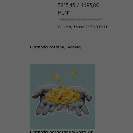
3815,
45
/ 4693,00
PLN*
4016,26/4940,00 PLN*
Oszczędzasz 247.00 PLN
Płatności ratalne, leasing
Płatności odroczone w koszyku: