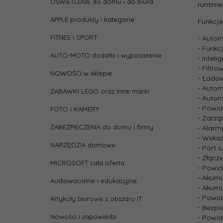
OŚWIETLENIE do domu i do biura
runtime
Czas
APPLE produkty i kategorie
Funkcje
ładow
FITNES i SPORT
- Autom
Czas
- Funkc
podt
AUTO-MOTO dodatki i wyposażenie
- Intel
(obci
- Filtr
100%)
NOWOŚCI w sklepie
- Łado
- Autom
ZABAWKI LEGO oraz inne marki
depth
- Autom
- Powia
FOTO I KAMERY
- Zarzą
heigh
ZABEZPIECZENIA do domu i firmy
- Alar
- Wskaź
NARZĘDZIA domowe
- Port 
Kolor
- Złącz
MICROSOFT cała oferta
- Powia
Liczb
- Akumu
Audiowizualne i edukacyjne
wejśc
- Akumu
- Powi
Artykuły biurowe z obszaru IT
- Bezpi
Moc c
Nowości i zapowiedzi
- Powia