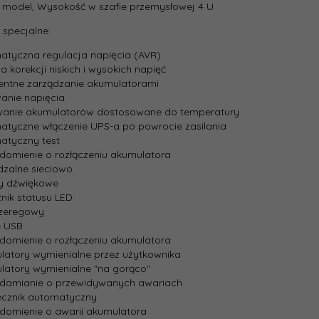
 model, Wysokość w szafie przemysłowej 4 U
3
 specjalne:
ania:
atyczna regulacja napięcia (AVR)
ja korekcji niskich i wysokich napięć
rzymania
9.8
igentne zarządzanie akumulatorami
ążenie
owanie napięcia
:
wanie akumulatorów dostosowane do temperatury
atyczne włączenie UPS-a po powrocie zasilania
:
610
atyczny test
domienie o rozłączeniu akumulatora
dzalne sieciowo
t:
330
my dźwiękowe
nik statusu LED
szeregowy
:
Czarny
e USB
domienie o rozłączeniu akumulatora
a faz na
latory wymienialne przez użytkownika
1 (230V)
iu:
latory wymienialne "na gorąco"
adamianie o przewidywanych awariach
ecznik automatyczny
zynna:
1980
domienie o awarii akumulatora