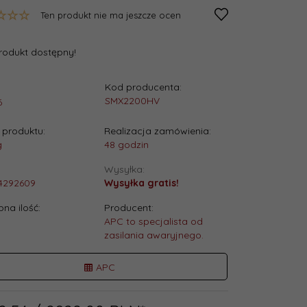
Ten produkt nie ma jeszcze ocen
rodukt dostępny!
Kod producenta:
:
SMX2200HV
6
produktu:
Realizacja zamówienia:
g
48 godzin
Wysyłka:
4292609
Wysyłka gratis!
na ilość:
Producent:
APC to specjalista od
zasilania awaryjnego.
APC