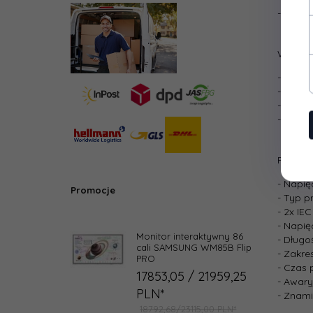
- Podrę
Złącz
Wymiar
- Wyso
- Szero
- Głęb
- Wysok
Pozosta
- Napi
Promocje
- Typ p
- 2x IE
- Napię
Monitor interaktywny 86
- Długo
cali SAMSUNG WM85B Flip
- Zakre
PRO
- Czas 
17853,
05
/ 21959,25
- Awary
PLN*
- Znami
18792,68/23115,00 PLN*