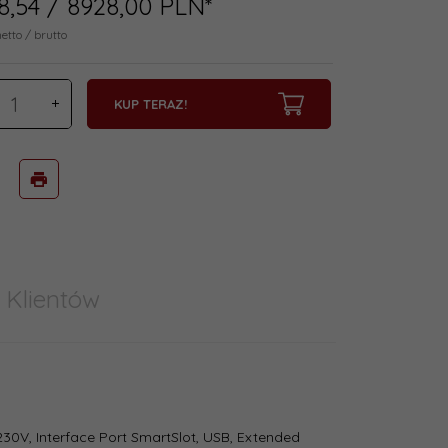
8,
54
/ 8928,00
PLN*
netto / brutto
KUP TERAZ!
 Klientów
230V, Interface Port SmartSlot, USB, Extended