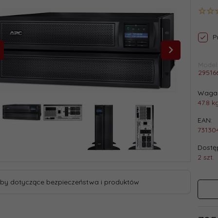
P
Model
29516
Waga 
47.8
k
EAN:
73130
Dostęp
2 szt.
by dotyczące bezpieczeństwa i produktów