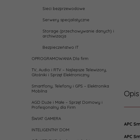
Sieci bezprzewodowe
Serwery specjalistyczne
Storage (przechowywanie danych) i
archiwizacja
Bezpieczeństwo IT
OPROGRAMOWANIA Dla firm
TV, Audio i RTV – Najlepsze Telewizory,
Głośniki i Sprzęt Elektroniczny
Smartfony, Telefony i GPS – Elektronika
Mobilna
Opis
AGD Duże i Małe – Sprzęt Domowy i
Profesjonalny dla Firm
ŚWIAT GAMERA
Parame
APC Sm
Archi
INTELIGENTNY DOM
UPS-a
APC Sm