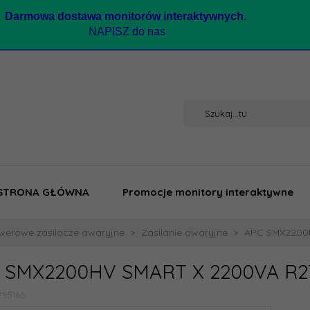
Darmow
a dostawa monitorów interaktywnych.
NAPISZ do nas
STRONA GŁÓWNA
Promocje monitory interaktywne
werowe zasilacze awaryjne
Zasilanie awaryjne
APC SMX2200
 SMX2200HV SMART X 2200VA R2
295166