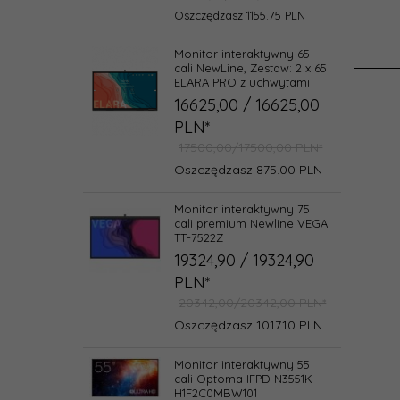
Oszczędzasz 1155.75 PLN
Monitor interaktywny 65
cali NewLine, Zestaw: 2 x 65
ELARA PRO z uchwytami
16625,
00
/ 16625,00
PLN*
17500,00/17500,00 PLN*
Oszczędzasz 875.00 PLN
Monitor interaktywny 75
cali premium Newline VEGA
TT-7522Z
19324,
90
/ 19324,90
PLN*
20342,00/20342,00 PLN*
Oszczędzasz 1017.10 PLN
Monitor interaktywny 55
cali Optoma IFPD N3551K
H1F2C0MBW101