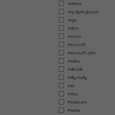
meteor
mg dystrybucja
mga
mibro
micron
Microsoft
microsoft oem
midea
mikrotik
milly mally
mio
mitsu
Modecom
Montis