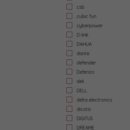
csb
cubic fun
cyberpower
D-link
DAHUA
dante
defender
Defenzo
deli
DELL
delta electronics
dicota
DIGITUS
DREAME