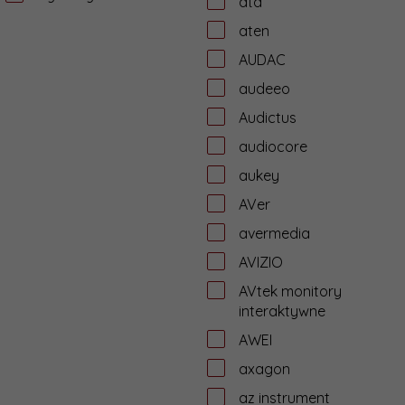
ata
aten
AUDAC
audeeo
Audictus
audiocore
aukey
AVer
avermedia
AVIZIO
AVtek monitory
interaktywne
AWEI
axagon
az instrument