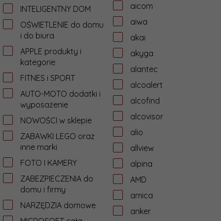
aicom
INTELIGENTNY DOM
aiwa
OŚWIETLENIE do domu
i do biura
akai
APPLE produkty i
akyga
kategorie
alantec
FITNES i SPORT
alcoalert
AUTO-MOTO dodatki i
alcofind
wyposażenie
alcovisor
NOWOŚCI w sklepie
alio
ZABAWKI LEGO oraz
inne marki
allview
FOTO I KAMERY
alpina
ZABEZPIECZENIA do
AMD
domu i firmy
amica
NARZĘDZIA domowe
anker