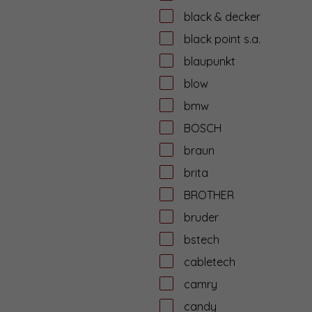
black & decker
black point s.a.
blaupunkt
blow
bmw
BOSCH
braun
brita
BROTHER
bruder
bstech
cabletech
camry
candy