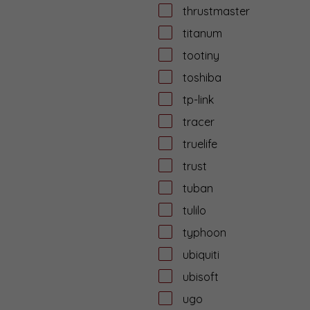
thrustmaster
titanum
tootiny
toshiba
tp-link
tracer
truelife
trust
tuban
tulilo
typhoon
ubiquiti
ubisoft
ugo