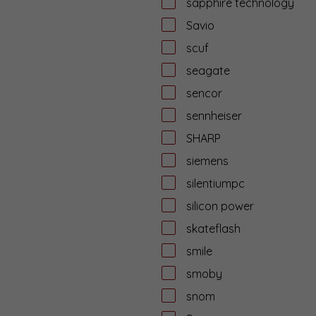
sapphire technology
Savio
scuf
seagate
sencor
sennheiser
SHARP
siemens
silentiumpc
silicon power
skateflash
smile
smoby
snom