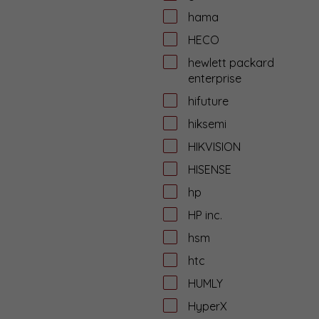
hama
HECO
hewlett packard
enterprise
hifuture
hiksemi
HIKVISION
HISENSE
hp
HP inc.
hsm
htc
HUMLY
HyperX