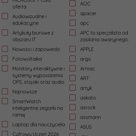
MICROSOFT cała
AOC
oferta
apacer
Audiowizualne i
edukacyjne
apc
Artykuły biurowe z
APC to specjalista od
obszaru IT
zasilania awaryjnego.
Nowości i zapowiedzi
APPLE
Fotowoltaika
argo
Monitory interaktywne i
Armac
systemy wyposażenia:
ART
OPS, stojaki oraz audio
artyk
Najnowsze
askato
SmartWatch
asrock
inteligentne zegarki na
ramię
assmann
Laptop dla nauczyciela
ASUS
Cyfrowy Uczeń 2026