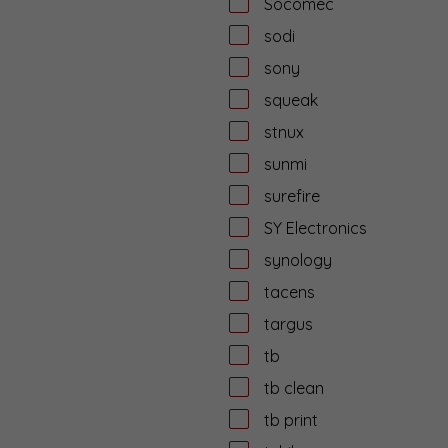
Socomec
sodi
sony
squeak
stnux
sunmi
surefire
SY Electronics
synology
tacens
targus
tb
tb clean
tb print