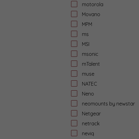
motorola
Movano
MPM
ms
MSI
msonic
mTalent
muse
NATEC
Neno
neomounts by newstar
Netgear
netrack
neviq