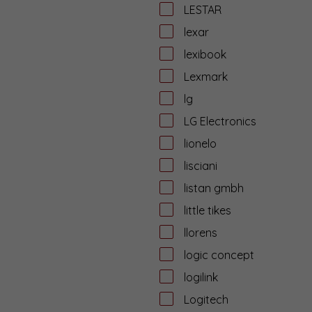
LESTAR
lexar
lexibook
Lexmark
lg
LG Electronics
lionelo
lisciani
listan gmbh
little tikes
llorens
logic concept
logilink
Logitech