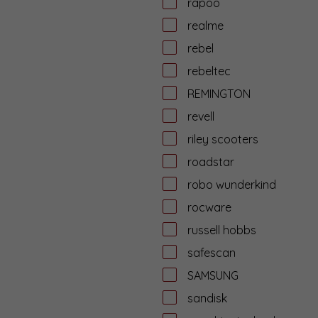
rapoo
realme
rebel
rebeltec
REMINGTON
revell
riley scooters
roadstar
robo wunderkind
rocware
russell hobbs
safescan
SAMSUNG
sandisk