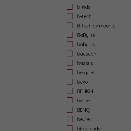
b-kids
b-tech
B-tech av mounts
BaByliss
babyliss
bacscan
baseus
be quiet!
beko
BELIKIN
beline
BENQ
beurer
bitdefender