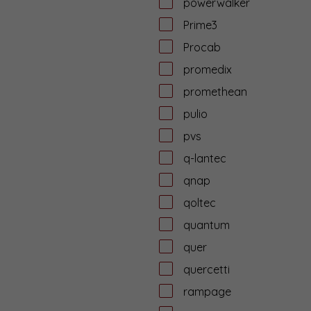
powerwalker
Prime3
Procab
promedix
promethean
pulio
pvs
q-lantec
qnap
qoltec
quantum
quer
quercetti
rampage