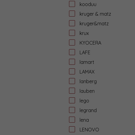
kooduu
kruger & matz
kruger&matz
krux
KYOCERA
LAFE
lamart
LAMAX
lanberg
lauben
lego
legrand
lena
LENOVO