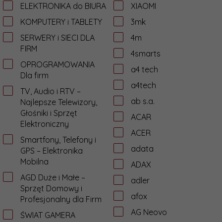
ELEKTRONIKA do BIURA
XIAOMI
KOMPUTERY i TABLETY
3mk
SERWERY i SIECI DLA
4m
FIRM
4smarts
OPROGRAMOWANIA
a4 tech
Dla firm
a4tech
TV, Audio i RTV –
ab s.a.
Najlepsze Telewizory,
Głośniki i Sprzęt
ACAR
Elektroniczny
ACER
Smartfony, Telefony i
adata
GPS – Elektronika
Mobilna
ADAX
AGD Duże i Małe –
adler
Sprzęt Domowy i
afox
Profesjonalny dla Firm
AG Neovo
ŚWIAT GAMERA