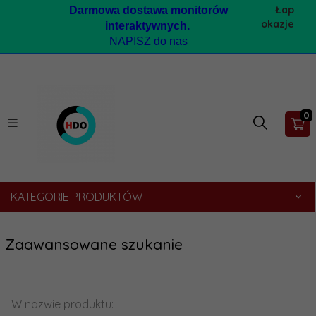
Łap
Darmow
a dostawa monitorów
okazje
interaktywnych.
NAPISZ do nas
0
KATEGORIE PRODUKTÓW
Zaawansowane szukanie
W nazwie produktu: