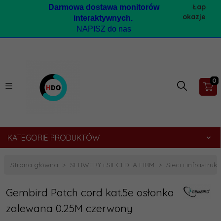
Łap
Darmow
a dostawa monitorów
okazje
interaktywnych.
NAPISZ do nas
0
KATEGORIE PRODUKTÓW
Strona główna
SERWERY i SIECI DLA FIRM
Sieci i infrastruk
Gembird Patch cord kat.5e osłonka
zalewana 0.25M czerwony