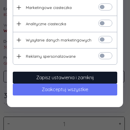
Marketingowe ciasteczka
EAN:
8716309074759
Analityczne ciasteczka
Wysyłka:
Wysyłka gratis!
Wysyłanie danych marketingowych
Dostępna ilość:
30 szt.
Reklamy spersonalizowane
Producent:
GEMBIRD
GEMBIRD
Zapisz ustawienia i zamknij
Zaakceptuj wszystkie
3,
25
/ 4,00
PLN*
* cena netto / brutto