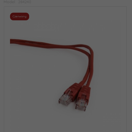
Model:
284240
Czerwony