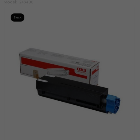
Model:
249480
Black