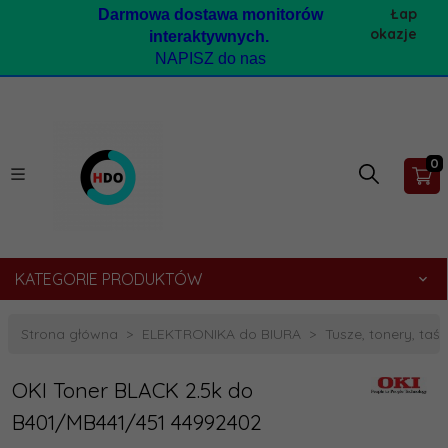
Łap
Darmow
a dostawa monitorów
okazje
interaktywnych.
NAPISZ do nas
0
KATEGORIE PRODUKTÓW
Strona główna
ELEKTRONIKA do BIURA
Tusze, tonery, taśmy
OKI Toner BLACK 2.5k do
B401/MB441/451 44992402