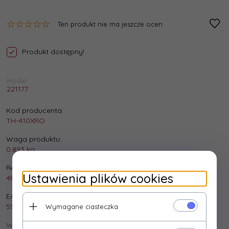
Ten produkt nie ma jeszcze ocen
Produkt dostępny!
Model:
221177
Kod producenta:
TH-410XRO
Waga produktu:
0.893
kg
Realizacja zamówienia:
Ustawienia plików cookies
48 godzin
EAN:
5901500507219
Wymagane ciasteczka
Wysyłka: