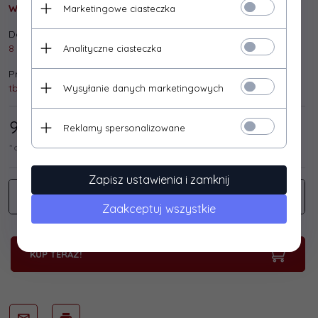
Wysyłka gratis!
Marketingowe ciasteczka
Dostępna ilość:
8 szt.
Analityczne ciasteczka
Producent:
tb print
Wysyłanie danych marketingowych
92,
68
/ 114,00
PLN*
Reklamy spersonalizowane
* cena netto / brutto
Zapisz ustawienia i zamknij
Zaakceptuj wszystkie
KUP TERAZ!