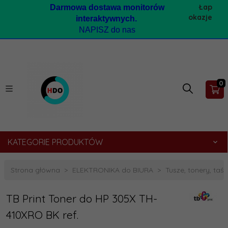
Łap
Darmow
a dostawa monitorów
okazje
interaktywnych.
NAPISZ do nas
0
KATEGORIE PRODUKTÓW
Strona główna
ELEKTRONIKA do BIURA
Tusze, tonery, taśmy
TB Print Toner do HP 305X TH-
410XRO BK ref.