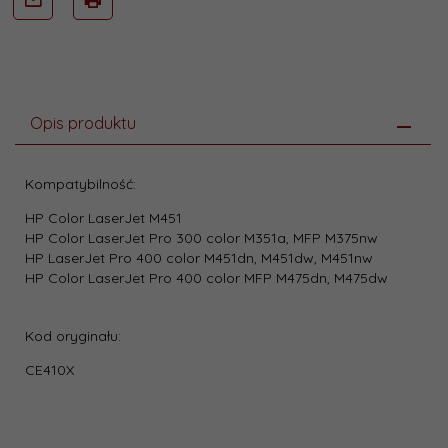
Opis produktu
Kompatybilność:
HP Color LaserJet M451
HP Color LaserJet Pro 300 color M351a, MFP M375nw
HP LaserJet Pro 400 color M451dn, M451dw, M451nw
HP Color LaserJet Pro 400 color MFP M475dn, M475dw
Kod oryginału:
CE410X