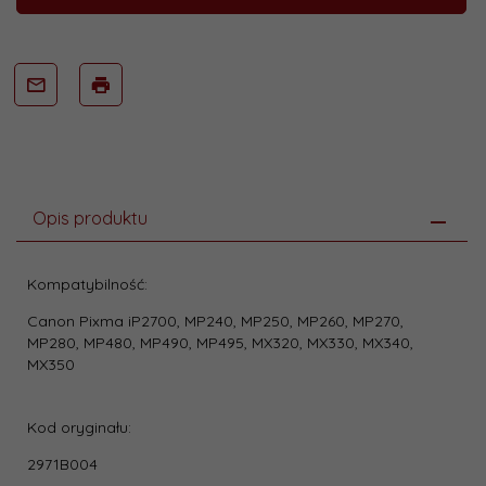
Opis produktu
Kompatybilność:
Canon Pixma iP2700, MP240, MP250, MP260, MP270,
MP280, MP480, MP490, MP495, MX320, MX330, MX340,
MX350
Kod oryginału:
2971B004