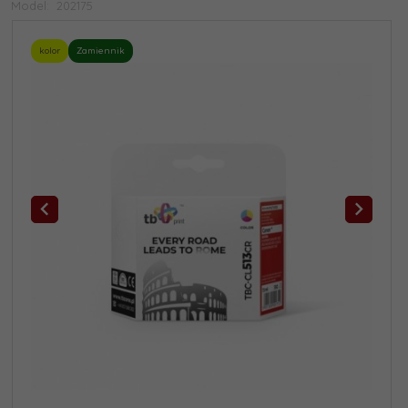
Model:
202175
kolor
Zamiennik