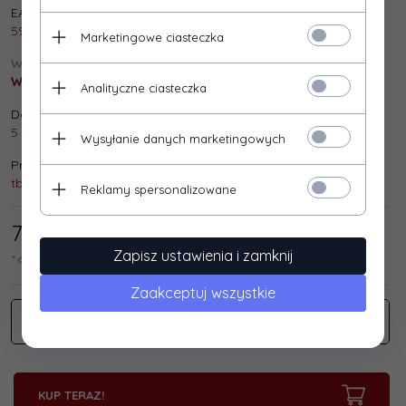
EAN:
5901500501712
Marketingowe ciasteczka
Wysyłka:
Wysyłka gratis!
Analityczne ciasteczka
Dostępna ilość:
5 szt.
Wysyłanie danych marketingowych
Producent:
tb print
Reklamy spersonalizowane
77,
24
/ 95,00
PLN*
Zapisz ustawienia i zamknij
* cena netto / brutto
Zaakceptuj wszystkie
KUP TERAZ!