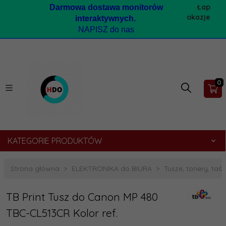
Łap
Darmow
a dostawa monitorów
okazje
interaktywnych.
NAPISZ do nas
0
KATEGORIE PRODUKTÓW
Strona główna
ELEKTRONIKA do BIURA
Tusze, tonery, taśmy
TB Print Tusz do Canon MP 480
TBC-CL513CR Kolor ref.