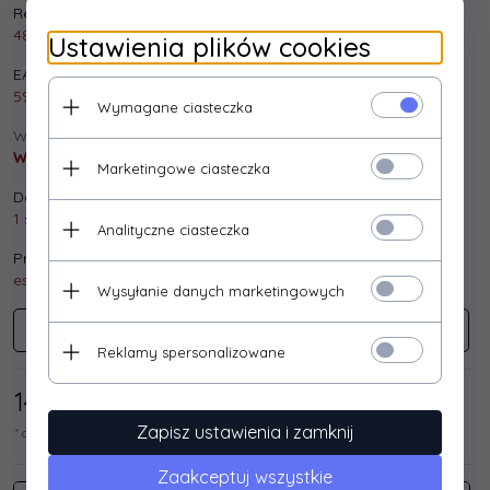
Realizacja zamówienia:
48 godzin
Ustawienia plików cookies
EAN:
5901299900550
Wymagane ciasteczka
Wysyłka:
Wysyłka gratis!
Marketingowe ciasteczka
Dostępna ilość:
1 szt.
Analityczne ciasteczka
Producent:
esperanza
Wysyłanie danych marketingowych
ESPERANZA
Reklamy spersonalizowane
144,
72
/ 178,00
PLN*
Zapisz ustawienia i zamknij
* cena netto / brutto
Zaakceptuj wszystkie