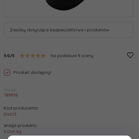
Zasoby dotyczące bezpieczeństwa i produktów
5.0/5
Na podstawie
1
oceny
Produkt dostępny!
Model:
189918
Kod producenta:
EN103
Waga produktu:
5.005
kg