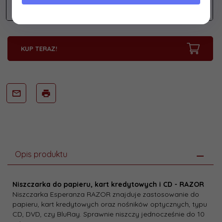
KUP TERAZ!
Opis produktu
Niszczarka do papieru, kart kredytowych i CD - RAZOR
Niszczarka Esperanza RAZOR znajduje zastosowanie do
papieru, kart kredytowych oraz nośników optycznych, typu
CD, DVD, czy BluRay. Sprawnie niszczy jednocześnie do 10