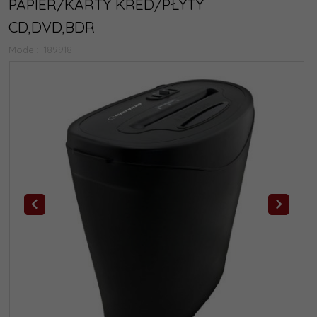
PAPIER/KARTY KRED/PŁYTY
CD,DVD,BDR
Model:
189918