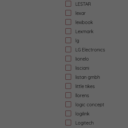
LESTAR
lexar
lexibook
Lexmark
lg
LG Electronics
lionelo
lisciani
listan gmbh
little tikes
llorens
logic concept
logilink
Logitech