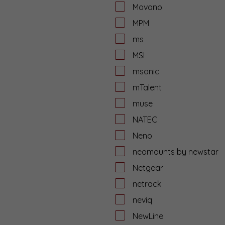
Movano
MPM
ms
MSI
msonic
mTalent
muse
NATEC
Neno
neomounts by newstar
Netgear
netrack
neviq
NewLine