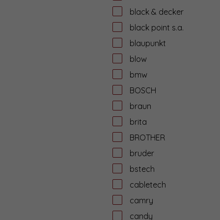
black & decker
black point s.a.
blaupunkt
blow
bmw
BOSCH
braun
brita
BROTHER
bruder
bstech
cabletech
camry
candy