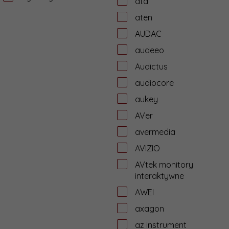
ata
aten
AUDAC
audeeo
Audictus
audiocore
aukey
AVer
avermedia
AVIZIO
AVtek monitory
interaktywne
AWEI
axagon
az instrument