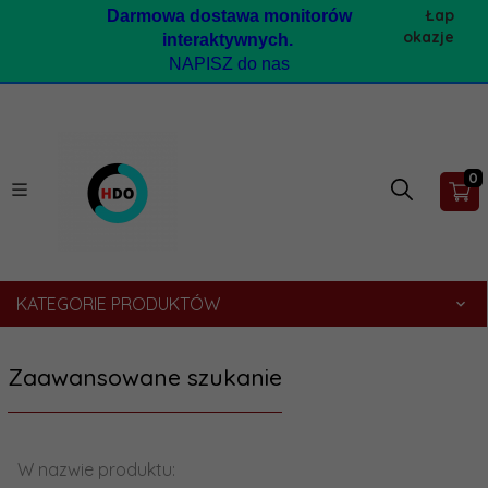
Łap
Darmow
a dostawa monitorów
okazje
interaktywnych.
NAPISZ do nas
0
KATEGORIE PRODUKTÓW
Zaawansowane szukanie
W nazwie produktu: