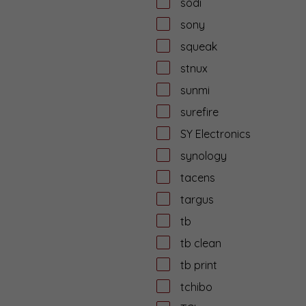
sodi
sony
squeak
stnux
sunmi
surefire
SY Electronics
synology
tacens
targus
tb
tb clean
tb print
tchibo