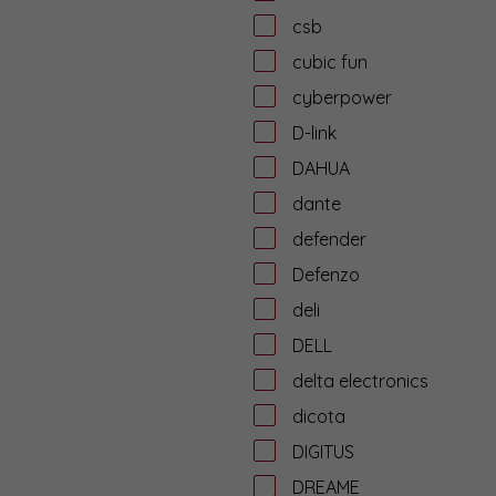
csb
cubic fun
cyberpower
D-link
DAHUA
dante
defender
Defenzo
deli
DELL
delta electronics
dicota
DIGITUS
DREAME