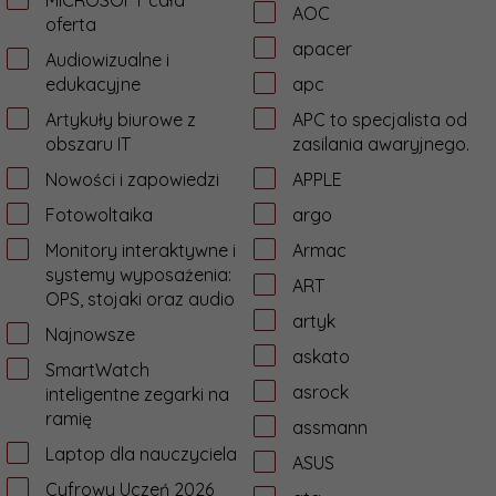
MICROSOFT cała
AOC
oferta
apacer
Audiowizualne i
edukacyjne
apc
Artykuły biurowe z
APC to specjalista od
obszaru IT
zasilania awaryjnego.
Nowości i zapowiedzi
APPLE
Fotowoltaika
argo
Monitory interaktywne i
Armac
systemy wyposażenia:
ART
OPS, stojaki oraz audio
artyk
Najnowsze
askato
SmartWatch
asrock
inteligentne zegarki na
ramię
assmann
Laptop dla nauczyciela
ASUS
Cyfrowy Uczeń 2026