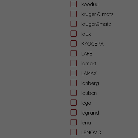
kooduu
kruger & matz
kruger&matz
krux
KYOCERA
LAFE
lamart
LAMAX
lanberg
lauben
lego
legrand
lena
LENOVO