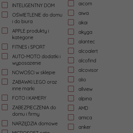
aicom
INTELIGENTNY DOM
aiwa
OŚWIETLENIE do domu
i do biura
akai
APPLE produkty i
akyga
kategorie
alantec
FITNES i SPORT
alcoalert
AUTO-MOTO dodatki i
alcofind
wyposażenie
alcovisor
NOWOŚCI w sklepie
alio
ZABAWKI LEGO oraz
inne marki
allview
FOTO I KAMERY
alpina
ZABEZPIECZENIA do
AMD
domu i firmy
amica
NARZĘDZIA domowe
anker