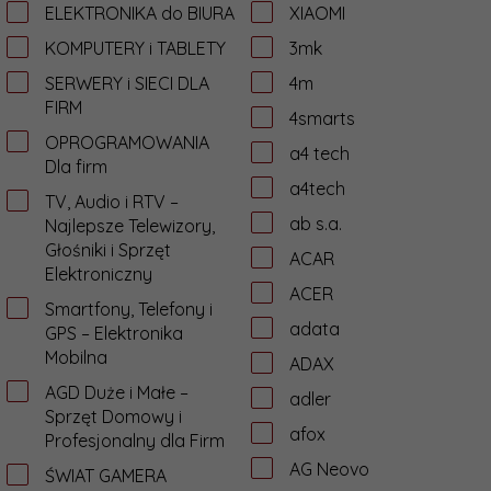
ELEKTRONIKA do BIURA
XIAOMI
KOMPUTERY i TABLETY
3mk
SERWERY i SIECI DLA
4m
FIRM
4smarts
OPROGRAMOWANIA
a4 tech
Dla firm
a4tech
TV, Audio i RTV –
ab s.a.
Najlepsze Telewizory,
Głośniki i Sprzęt
ACAR
Elektroniczny
ACER
Smartfony, Telefony i
adata
GPS – Elektronika
Mobilna
ADAX
AGD Duże i Małe –
adler
Sprzęt Domowy i
afox
Profesjonalny dla Firm
AG Neovo
ŚWIAT GAMERA