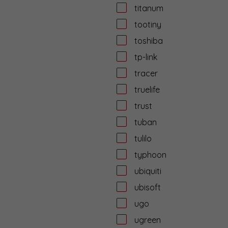
titanum
tootiny
toshiba
tp-link
tracer
truelife
trust
tuban
tulilo
typhoon
ubiquiti
ubisoft
ugo
ugreen