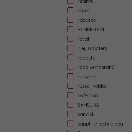
realme
rebel
rebeltec
REMINGTON
revell
riley scooters
roadstar
robo wunderkind
rocware
russell hobbs
safescan
SAMSUNG
sandisk
sapphire technology