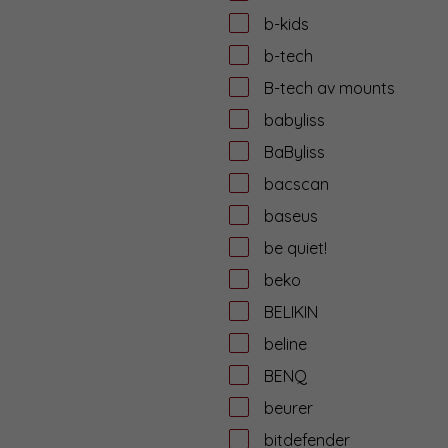
b-kids
b-tech
B-tech av mounts
babyliss
BaByliss
bacscan
baseus
be quiet!
beko
BELIKIN
beline
BENQ
beurer
bitdefender