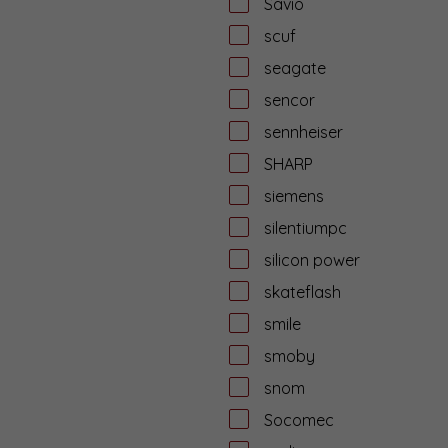
Savio
scuf
seagate
sencor
sennheiser
SHARP
siemens
silentiumpc
silicon power
skateflash
smile
smoby
snom
Socomec