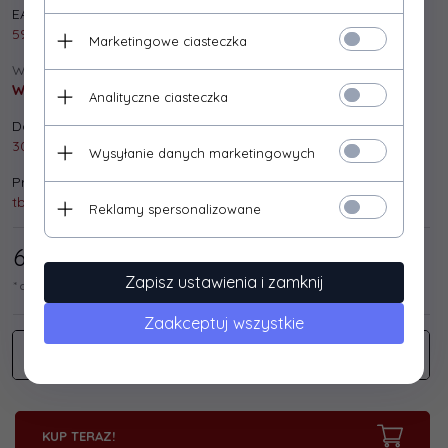
EAN:
5901500501125
Marketingowe ciasteczka
Wysyłka:
Wysyłka gratis!
Analityczne ciasteczka
Dostępna ilość:
30 szt.
Wysyłanie danych marketingowych
Producent:
tb print
Reklamy spersonalizowane
6,
50
/ 8,00
PLN*
Zapisz ustawienia i zamknij
* cena netto / brutto
Zaakceptuj wszystkie
KUP TERAZ!