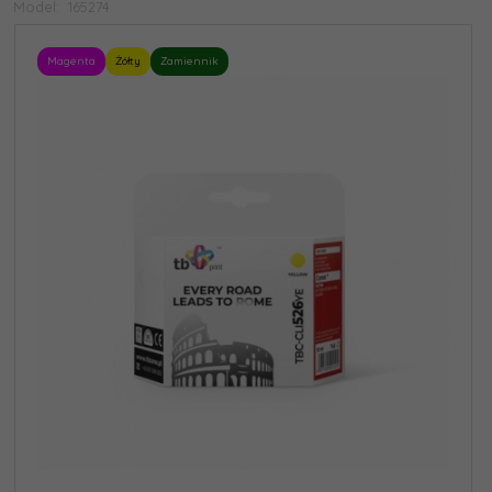
Model:
165274
Magenta
Żółty
Zamiennik