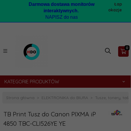
Łap
Darmow
a dostawa monitorów
okazje
interaktywnych.
NAPISZ do nas
0
KATEGORIE PRODUKTÓW
Strona główna
ELEKTRONIKA do BIURA
Tusze, tonery, taśmy
TB Print Tusz do Canon PIXMA iP
4850 TBC-CLI526YE YE