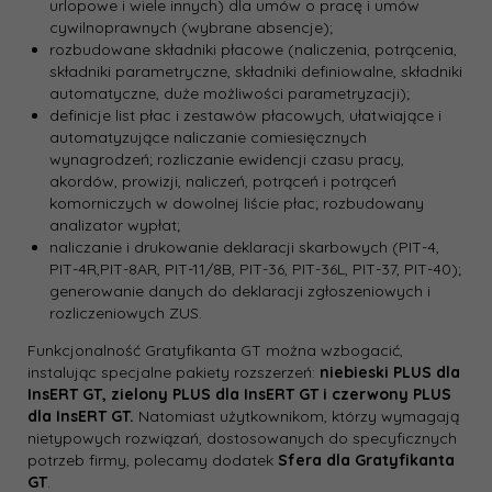
urlopowe i wiele innych) dla umów o pracę i umów
cywilnoprawnych (wybrane absencje);
rozbudowane składniki płacowe (naliczenia, potrącenia,
składniki parametryczne, składniki definiowalne, składniki
automatyczne, duże możliwości parametryzacji);
definicje list płac i zestawów płacowych, ułatwiające i
automatyzujące naliczanie comiesięcznych
wynagrodzeń; rozliczanie ewidencji czasu pracy,
akordów, prowizji, naliczeń, potrąceń i potrąceń
komorniczych w dowolnej liście płac; rozbudowany
analizator wypłat;
naliczanie i drukowanie deklaracji skarbowych (PIT-4,
PIT-4R,PIT-8AR, PIT-11/8B, PIT-36, PIT-36L, PIT-37, PIT-40);
generowanie danych do deklaracji zgłoszeniowych i
rozliczeniowych ZUS.
Funkcjonalność Gratyfikanta GT można wzbogacić,
instalując specjalne pakiety rozszerzeń:
niebieski PLUS dla
InsERT GT, zielony PLUS dla InsERT GT i czerwony PLUS
dla InsERT GT.
Natomiast użytkownikom, którzy wymagają
nietypowych rozwiązań, dostosowanych do specyficznych
potrzeb firmy, polecamy dodatek
Sfera dla Gratyfikanta
GT
.