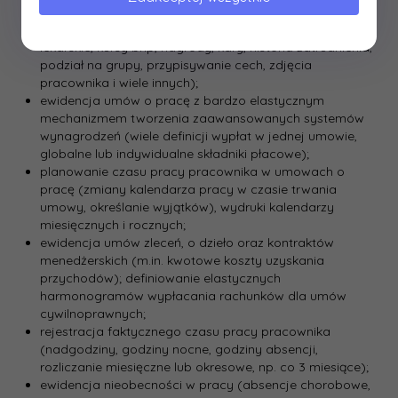
zarządzania i naliczania wynagrodzeń dla pracowników;
rozbudowana ewidencja pracowników (badania
lekarskie, kursy bhp, nagrody, kary, historia zatrudnienia,
podział na grupy, przypisywanie cech, zdjęcia
pracownika i wiele innych);
ewidencja umów o pracę z bardzo elastycznym
mechanizmem tworzenia zaawansowanych systemów
wynagrodzeń (wiele definicji wypłat w jednej umowie,
globalne lub indywidualne składniki płacowe);
planowanie czasu pracy pracownika w umowach o
pracę (zmiany kalendarza pracy w czasie trwania
umowy, określanie wyjątków), wydruki kalendarzy
miesięcznych i rocznych;
ewidencja umów zleceń, o dzieło oraz kontraktów
menedżerskich (m.in. kwotowe koszty uzyskania
przychodów); definiowanie elastycznych
harmonogramów wypłacania rachunków dla umów
cywilnoprawnych;
rejestracja faktycznego czasu pracy pracownika
(nadgodziny, godziny nocne, godziny absencji,
rozliczanie miesięczne lub okresowe, np. co 3 miesiące);
ewidencja nieobecności w pracy (absencje chorobowe,