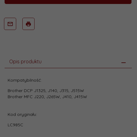
Opis produktu
Kompatybilność:
Brother DCP J1325, J140, J315, J515W
Brother MFC J220, J265W, J410, J415W
Kod oryginału:
LC985C