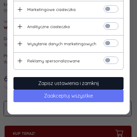
EAN:
Marketingowe ciasteczka
5901500500975
Wysyłka:
Analityczne ciasteczka
Wysyłka gratis!
Dostępna ilość:
Wysyłanie danych marketingowych
30 szt.
Producent:
Reklamy spersonalizowane
tb print
6,
50
/ 8,00
PLN*
Zapisz ustawienia i zamknij
* cena netto / brutto
Zaakceptuj wszystkie
KUP TERAZ!