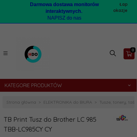
Łap
Darmow
a dostawa monitorów
okazje
interaktywnych.
NAPISZ do nas
0
KATEGORIE PRODUKTÓW
Strona główna
ELEKTRONIKA do BIURA
Tusze, tonery, taśmy
TB Print Tusz do Brother LC 985
TBB-LC985CY CY