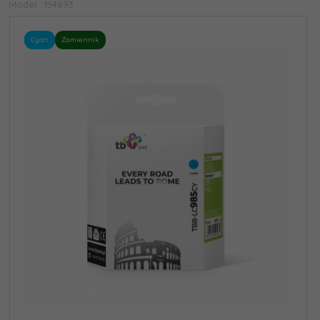
Model:
154893
Cyan
Zamiennik